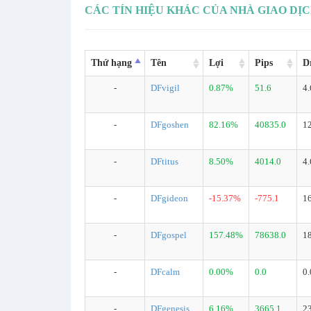
CÁC TÍN HIỆU KHÁC CỦA NHÀ GIAO DỊ
Thứ hạng
Tên
Lợi
Pips
D
-
DFvigil
0.87%
51.6
4
-
DFgoshen
82.16%
40835.0
1
-
DFtitus
8.50%
4014.0
4
-
DFgideon
-15.37%
-775.1
1
-
DFgospel
157.48%
78638.0
1
-
DFcalm
0.00%
0.0
0
-
DFgenesis
6.16%
3665.1
2