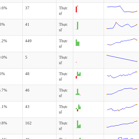
8.6%
37
Thực
tế
.3%
41
Thực
tế
1.2%
449
Thực
tế
9.0%
5
Thực
tế
.6%
48
Thực
tế
5.7%
46
Thực
tế
1.1%
43
Thực
tế
0.8%
162
Thực
tế