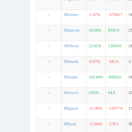
-
DFember
-2.47%
-37394.7
3
-
DFgravity
34.30%
9392.0
2
-
DFliberty
22.42%
12054.0
2
-
DFzareth
-0.97%
-182.0
3
-
DFstable
126.44%
50626.0
1
-
DFrevive
3.95%
94.9
1
-
DFgrand
-11.40%
-11077.0
1
-
DFbush
-13.84%
-278.2
3