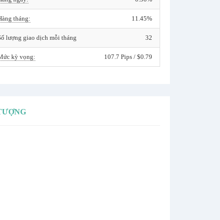
Hàng tháng:
11.45%
Số lượng giao dịch mỗi tháng
32
Mức kỳ vọng:
107.7 Pips / $0.79
 TƯỢNG