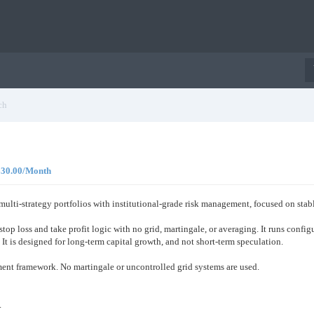
ch
 $30.00/Month
 multi-strategy portfolios with institutional-grade risk management, focused on st
 stop loss and take profit logic with no grid, martingale, or averaging. It runs config
. It is designed for long-term capital growth, and not short-term speculation.
ement framework. No martingale or uncontrolled grid systems are used.
.