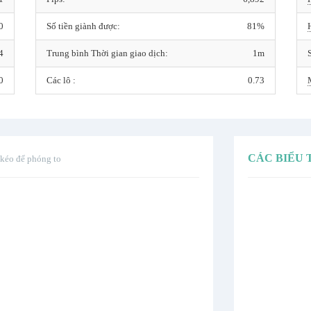
0
Số tiền giành được:
81%
4
Trung bình Thời gian giao dịch:
1m
0
Các lô :
0.73
CÁC BIỂU
 kéo để phóng to