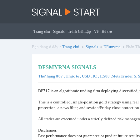
Trang chủ
Signals
Trình Giả Lập
Về
Hỗ trợ
Bạn đang ở đây. :
Trang chủ
Signals
DFsmyrna
Phân Tí
DFSMYRNA SIGNALS
Thứ hạng #67 , Thực tế , USD , IC , 1:500 ,MetaTrader 5,
DF717 is an algorithmic trading firm deploying diversified,
This is a controlled, single-position gold strategy using real
protection, a news filter, and session/Friday close protection
All trades are executed under a strictly defined risk manag
Disclaimer:
Past performance does not guarantee or predict future results