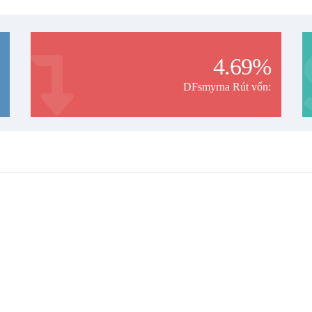
4.69%
DFsmyrna Rút vốn: