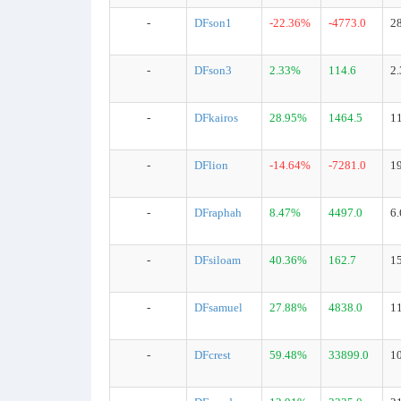
-
DFson1
-22.36%
-4773.0
2
-
DFson3
2.33%
114.6
2
-
DFkairos
28.95%
1464.5
1
-
DFlion
-14.64%
-7281.0
1
-
DFraphah
8.47%
4497.0
6
-
DFsiloam
40.36%
162.7
1
-
DFsamuel
27.88%
4838.0
1
-
DFcrest
59.48%
33899.0
1