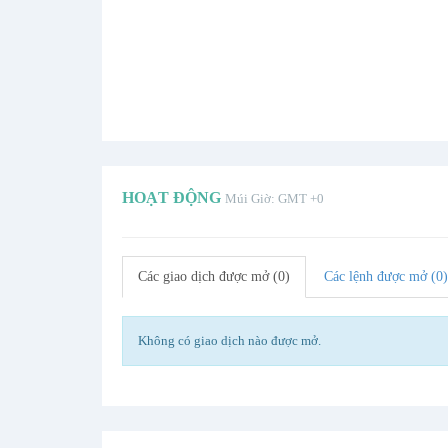
HOẠT ĐỘNG
Múi Giờ: GMT +0
Các giao dịch được mở (0)
Các lệnh được mở (0)
Không có giao dịch nào được mở.