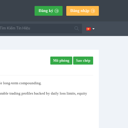
Đăng ký
Đăng nhập
Mô phỏng
Sao chép
able long-term compounding.
urable trading profiles backed by daily loss limits, equity