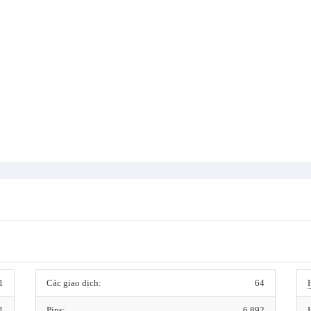
1
Các giao dịch:
64
1
Pips:
6,892