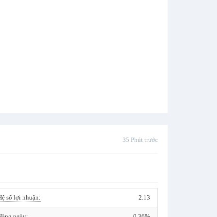
35 Phút trước
Hệ số lợi nhuận:
2.13
Hàng ngày:
0.36%