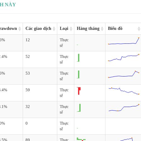
CH NÀY
rawdown
Các giao dịch
Loại
Hàng tháng
Biểu đồ
.6%
12
Thực
tế
2.4%
52
Thực
tế
.6%
53
Thực
tế
6.4%
59
Thực
tế
8.1%
32
Thực
tế
.0%
0
Thực
tế
3.5%
89
Thực