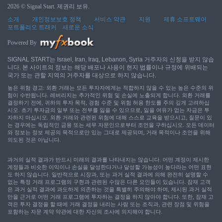
2026 © Signal Start. 제권리 보유.
소개
개인정보보호 정책
서비스 약관
지원
제휴 소프트웨어
포트폴리오 트래커
새로운 소식
Powered By
SIGNAL START는 Israel, Iran, Iraq, Lebanon, Syria 거주자의 신청을 받지 않습
니다. 본 사이트의 정보는 해당 배포나 사용이 현지 법률이나 규정에 위배되는
국가 또는 관할 지역의 거주자를 대상으로 하지 않습니다.
높은 위험 경고: 외환 거래는 모든 투자자에게는 적합하지 않을 수 있는 높은 수준의 위
험이 수반됩니다. 레버리지는 추가적인 위험 및 손실에 노출되게 합니다. 외환 거래를
결정하기 전에, 귀하의 투자 목적, 경험 수준 및 위험 허용 한도를 주의 깊게 고려하십
시오. 초기 투자금의 일부 또는 전부를 잃을 수 있으므로, 잃을 여유가 없는 자금은 투
자하지 마십시오. 외환 거래와 관련된 위험에 대해 스스로 교육을 받으시고, 질문이 있
는 경우에는 독립적인 금융 또는 세무 자문인으로부터 조언을 구하십시오. 모든 데이터
와 정보는 정보 제공의 목적으로만 있는 그대로 제공되며, 거래 목적이나 조언을 위해
의도된 것은 아닙니다.
과거의 실적 결과가 반드시 미래의 결과를 나타내지는 않습니다. 어떤 계정이 제시한
계정들과 비슷한 이익이나 손실을 달성한다거나 달성할 가능성이 높다라는 어떤 표현
도 하지 않습니다. 일반적으로 시장과, 또는 과거 실적 결과에 의해 완전히 설명할 수
없는 특정 거래 프로그램의 구현과 관련된 수많은 다른 요인들이 있습니다. 잠재 고객
은 과거 실적 결과에 과도하게 의존하는 것을 특별히 주의해야 하며, 제시된 과거 실적
만을 근거로 어떤 거래 프로그램에 투자하는 결정을 하지 않아야 합니다. 또한, 잠재 고
객은 투자 결정을 할 때에 거래 결정을 내리는 사람 또는 조직과, 관련 장점 및 위험을
포함하는 자문 계약 약관에 대한 자신의 조사에 의지해야 합니다.