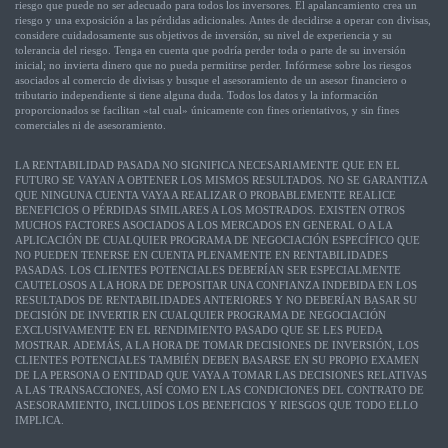
riesgo que puede no ser adecuado para todos los inversores. El apalancamiento crea un
riesgo y una exposición a las pérdidas adicionales. Antes de decidirse a operar con divisas,
considere cuidadosamente sus objetivos de inversión, su nivel de experiencia y su
tolerancia del riesgo. Tenga en cuenta que podría perder toda o parte de su inversión
inicial; no invierta dinero que no pueda permitirse perder. Infórmese sobre los riesgos
asociados al comercio de divisas y busque el asesoramiento de un asesor financiero o
tributario independiente si tiene alguna duda. Todos los datos y la información
proporcionados se facilitan «tal cual» únicamente con fines orientativos, y sin fines
comerciales ni de asesoramiento.
LA RENTABILIDAD PASADA NO SIGNIFICA NECESARIAMENTE QUE EN EL
FUTURO SE VAYAN A OBTENER LOS MISMOS RESULTADOS. NO SE GARANTIZA
QUE NINGUNA CUENTA VAYA A REALIZAR O PROBABLEMENTE REALICE
BENEFICIOS O PÉRDIDAS SIMILARES A LOS MOSTRADOS. EXISTEN OTROS
MUCHOS FACTORES ASOCIADOS A LOS MERCADOS EN GENERAL O A LA
APLICACIÓN DE CUALQUIER PROGRAMA DE NEGOCIACIÓN ESPECÍFICO QUE
NO PUEDEN TENERSE EN CUENTA PLENAMENTE EN RENTABILIDADES
PASADAS. LOS CLIENTES POTENCIALES DEBERÍAN SER ESPECIALMENTE
CAUTELOSOS A LA HORA DE DEPOSITAR UNA CONFIANZA INDEBIDA EN LOS
RESULTADOS DE RENTABILIDADES ANTERIORES Y NO DEBERÍAN BASAR SU
DECISIÓN DE INVERTIR EN CUALQUIER PROGRAMA DE NEGOCIACIÓN
EXCLUSIVAMENTE EN EL RENDIMIENTO PASADO QUE SE LES PUEDA
MOSTRAR. ADEMÁS, A LA HORA DE TOMAR DECISIONES DE INVERSIÓN, LOS
CLIENTES POTENCIALES TAMBIÉN DEBEN BASARSE EN SU PROPIO EXAMEN
DE LA PERSONA O ENTIDAD QUE VAYA A TOMAR LAS DECISIONES RELATIVAS
A LAS TRANSACCIONES, ASÍ COMO EN LAS CONDICIONES DEL CONTRATO DE
ASESORAMIENTO, INCLUIDOS LOS BENEFICIOS Y RIESGOS QUE TODO ELLO
IMPLICA.