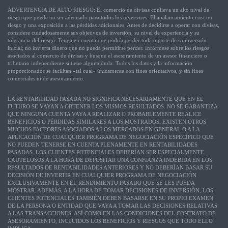
ADVERTENCIA DE ALTO RIESGO: El comercio de divisas conlleva un alto nivel de
riesgo que puede no ser adecuado para todos los inversores. El apalancamiento crea un
riesgo y una exposición a las pérdidas adicionales. Antes de decidirse a operar con divisas,
considere cuidadosamente sus objetivos de inversión, su nivel de experiencia y su
tolerancia del riesgo. Tenga en cuenta que podría perder toda o parte de su inversión
inicial; no invierta dinero que no pueda permitirse perder. Infórmese sobre los riesgos
asociados al comercio de divisas y busque el asesoramiento de un asesor financiero o
tributario independiente si tiene alguna duda. Todos los datos y la información
proporcionados se facilitan «tal cual» únicamente con fines orientativos, y sin fines
comerciales ni de asesoramiento.
LA RENTABILIDAD PASADA NO SIGNIFICA NECESARIAMENTE QUE EN EL
FUTURO SE VAYAN A OBTENER LOS MISMOS RESULTADOS. NO SE GARANTIZA
QUE NINGUNA CUENTA VAYA A REALIZAR O PROBABLEMENTE REALICE
BENEFICIOS O PÉRDIDAS SIMILARES A LOS MOSTRADOS. EXISTEN OTROS
MUCHOS FACTORES ASOCIADOS A LOS MERCADOS EN GENERAL O A LA
APLICACIÓN DE CUALQUIER PROGRAMA DE NEGOCIACIÓN ESPECÍFICO QUE
NO PUEDEN TENERSE EN CUENTA PLENAMENTE EN RENTABILIDADES
PASADAS. LOS CLIENTES POTENCIALES DEBERÍAN SER ESPECIALMENTE
CAUTELOSOS A LA HORA DE DEPOSITAR UNA CONFIANZA INDEBIDA EN LOS
RESULTADOS DE RENTABILIDADES ANTERIORES Y NO DEBERÍAN BASAR SU
DECISIÓN DE INVERTIR EN CUALQUIER PROGRAMA DE NEGOCIACIÓN
EXCLUSIVAMENTE EN EL RENDIMIENTO PASADO QUE SE LES PUEDA
MOSTRAR. ADEMÁS, A LA HORA DE TOMAR DECISIONES DE INVERSIÓN, LOS
CLIENTES POTENCIALES TAMBIÉN DEBEN BASARSE EN SU PROPIO EXAMEN
DE LA PERSONA O ENTIDAD QUE VAYA A TOMAR LAS DECISIONES RELATIVAS
A LAS TRANSACCIONES, ASÍ COMO EN LAS CONDICIONES DEL CONTRATO DE
ASESORAMIENTO, INCLUIDOS LOS BENEFICIOS Y RIESGOS QUE TODO ELLO