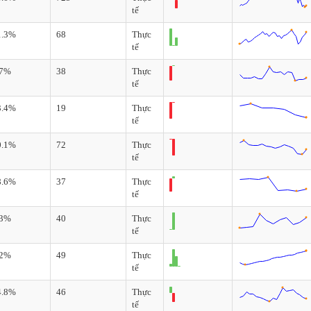
tế
1.3%
68
Thực
tế
.7%
38
Thực
tế
3.4%
19
Thực
tế
0.1%
72
Thực
tế
8.6%
37
Thực
tế
.3%
40
Thực
tế
.2%
49
Thực
tế
4.8%
46
Thực
tế