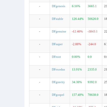
-
DFgenesis
6.16%
3665.1
2
-
DFstable
126.44%
50626.0
1
-
DFgenuine
-12.40%
-3843.1
2
-
DFsuper
-2.88%
-244.0
6
-
DFroot
0.00%
0.0
0
-
DFexodus
13.91%
2335.0
2
-
DFgravity
34.30%
9392.0
2
-
DFgospel
157.48%
78638.0
1