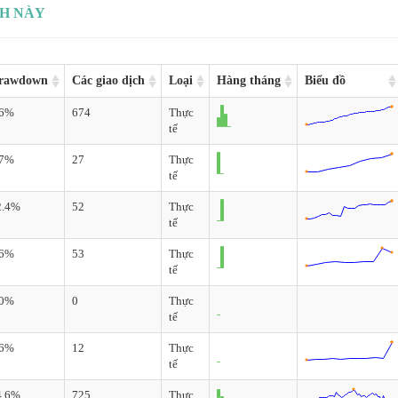
CH NÀY
rawdown
Các giao dịch
Loại
Hàng tháng
Biểu đồ
.6%
674
Thực
tế
.7%
27
Thực
tế
2.4%
52
Thực
tế
.6%
53
Thực
tế
.0%
0
Thực
tế
.6%
12
Thực
tế
4.6%
725
Thực