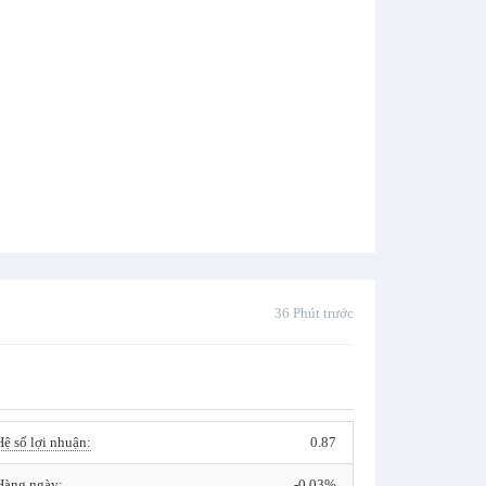
36 Phút trước
Hệ số lợi nhuận:
0.87
Hàng ngày:
-0.03%