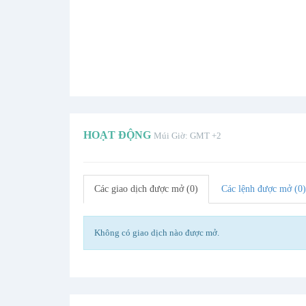
HOẠT ĐỘNG
Múi Giờ: GMT +2
Các giao dịch được mở (0)
Các lệnh được mở (0)
Không có giao dịch nào được mở.