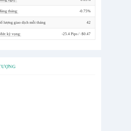
Hàng tháng:
-0.75%
Số lượng giao dịch mỗi tháng
42
Mức kỳ vọng:
-25.4 Pips / -$0.47
 TƯỢNG