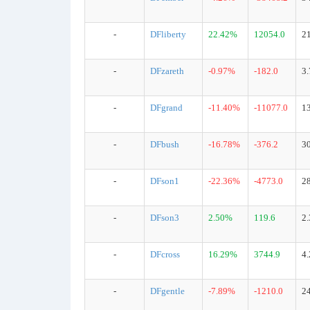
-
DFliberty
22.42%
12054.0
2
-
DFzareth
-0.97%
-182.0
3
-
DFgrand
-11.40%
-11077.0
1
-
DFbush
-16.78%
-376.2
3
-
DFson1
-22.36%
-4773.0
2
-
DFson3
2.50%
119.6
2
-
DFcross
16.29%
3744.9
4
-
DFgentle
-7.89%
-1210.0
2