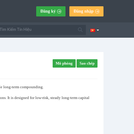
Đăng ký
Đăng nhập
Mô phỏng
Sao chép
able long-term compounding.
ns. It is designed for low-risk, steady long-term capital