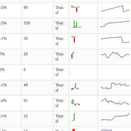
3.5%
89
Thực
tế
8.5%
359
Thực
tế
2.1%
30
Thực
tế
.7%
20
Thực
tế
.0%
0
Thực
tế
1.1%
49
Thực
tế
5.4%
91
Thực
tế
8.1%
32
Thực
tế