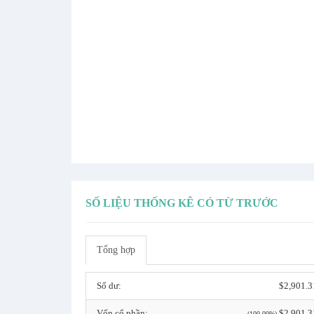
SỐ LIỆU THỐNG KÊ CÓ TỪ TRƯỚC
Tổng hợp
Số dư:
$2,901.3
Vốn cổ phần:
$2,901.3
(100.00%)