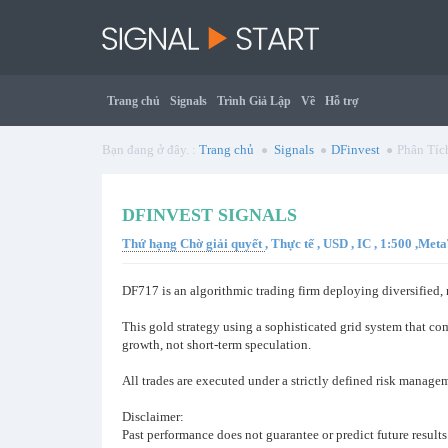
Trang chủ
Signals
Trình Giả Lập
Về
Hỗ trợ
Bạn đang ở đây. :
Trang chủ
Signals
DFinvest
Phân Tíc
DFINVEST SIGNALS
Thứ hạng Chờ giải quyết
, Thực tế , USD , IC , 1:500 ,Me
DF717 is an algorithmic trading firm deploying diversified,
This gold strategy using a sophisticated grid system that com
growth, not short-term speculation.
All trades are executed under a strictly defined risk manag
Disclaimer:
Past performance does not guarantee or predict future results