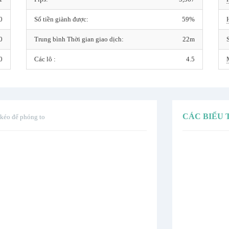
0
Số tiền giành được:
59%
0
Trung bình Thời gian giao dịch:
22m
0
Các lô :
4.5
CÁC BIỂU
 kéo để phóng to