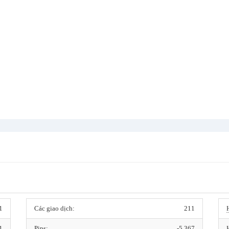
1
Các giao dịch:
211
1
Pips:
-5,367