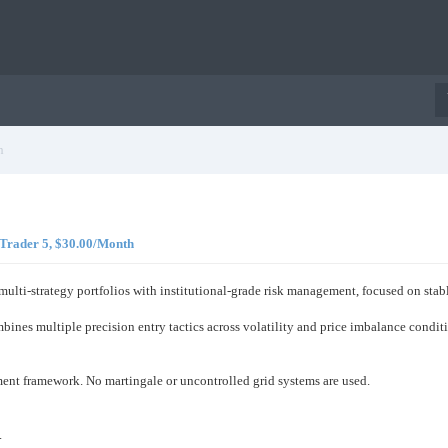
h
taTrader 5, $30.00/Month
 multi-strategy portfolios with institutional-grade risk management, focused on st
bines multiple precision entry tactics across volatility and price imbalance conditio
ement framework. No martingale or uncontrolled grid systems are used.
.