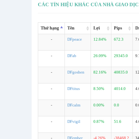
CÁC TÍN HIỆU KHÁC CỦA NHÀ GIAO DỊ
Thứ hạng
Tên
Lợi
Pips
D
-
DFpeace
12.84%
672.3
7
-
DFab
26.09%
29345.0
9
-
DFgoshen
82.16%
40835.0
1
-
DFtitus
8.50%
4014.0
4
-
DFcalm
0.00%
0.0
0
-
DFvigil
0.87%
51.6
4
-
DFember
-4.26%
-38468.2
3