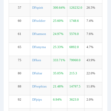
57
DFspirit
300.64%
126232.0
26.5%
60
DFsoldier
25.60%
1748.6
7.4%
61
DFsamson
24.97%
5576.0
7.6%
65
DFsmyrna
25.33%
6892.0
4.7%
75
DFken
333.71%
79960.0
43.9%
80
DFaltar
35.05%
215.3
22.0%
88
DFsophiax
21.48%
14797.5
11.8%
92
DFpips
6.94%
3623.0
2.0%