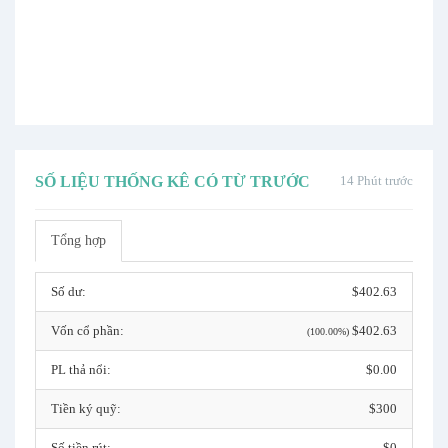
SỐ LIỆU THỐNG KÊ CÓ TỪ TRƯỚC
14 Phút trước
Tổng hợp
Số dư:
$402.63
Vốn cổ phần:
$402.63
(100.00%)
PL thả nổi:
$0.00
Tiền ký quỹ:
$300
Số tiền rút:
$0