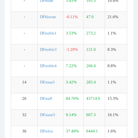
-
DFnoah
5.43%
195.5
10.4%
-
DFbloom
-0.11%
47.0
21.6%
-
DFnoble1
3.53%
273.2
1.1%
-
DFnoble3
-1.29%
131.0
8.3%
-
DFnoble4
7.22%
266.4
8.8%
14
DFsinai1
3.42%
285.4
1.1%
26
DFstaff
84.76%
43714.0
15.3%
32
DFsinai3
9.14%
607.3
16.1%
36
DFtelos
37.49%
6444.1
1.6%