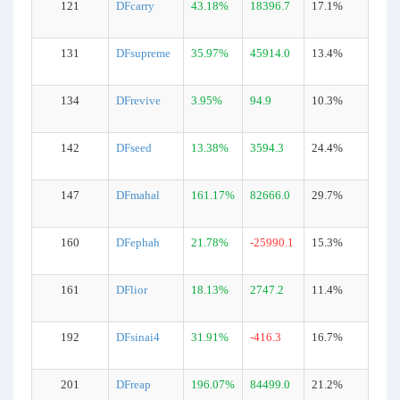
121
DFcarry
43.18%
18396.7
17.1%
131
DFsupreme
35.97%
45914.0
13.4%
134
DFrevive
3.95%
94.9
10.3%
142
DFseed
13.38%
3594.3
24.4%
147
DFmahal
161.17%
82666.0
29.7%
160
DFephah
21.78%
-25990.1
15.3%
161
DFlior
18.13%
2747.2
11.4%
192
DFsinai4
31.91%
-416.3
16.7%
201
DFreap
196.07%
84499.0
21.2%