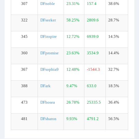
307
DFnoble
23.31%
157.4
38.6%
322
DFseeker
58.25%
2809.6
28.7%
345
DFinspire
12.72%
6939.0
14.5%
360
DFpromise
23.63%
3534.9
14.4%
367
DFsophia9
12.48%
-1544.3
32.7%
388
DFark
9.47%
633.0
18.5%
473
DFhosea
26.78%
25335.5
36.4%
481
DFsharon
9.93%
4791.2
56.5%