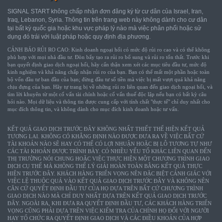
SIGNAL START không chấp nhận đơn đăng ký từ cư dân của Israel, Iran,
Iraq, Lebanon, Syria. Thông tin trên trang web này không dành cho cư dân
tại bất kỳ quốc gia hoặc khu vực pháp lý nào mà việc phân phối hoặc sử
dụng đó trái với luật pháp hoặc quy định địa phương.
CẢNH BÁO RỦI RO CAO: Kinh doanh ngoại hối có mức độ rủi ro cao và có thể không
phù hợp với mọi nhà đầu tư. Đòn bẩy tạo ra rủi ro bổ sung và rủi ro tổn thất. Trước khi
bạn quyết định giao dịch ngoại hối, hãy cẩn thận xem xét các mục tiêu đầu tư, mức độ
kinh nghiệm và khả năng chấp nhận rủi ro của bạn. Bạn có thể mất một phần hoặc toàn
bộ vốn đầu tư ban đầu của bạn; đừng đầu tư số tiền mà việc bị mất vượt quá khả năng
chịu đựng của bạn. Hãy tự trang bị về những rủi ro liên quan đến giao dịch ngoại hối, và
tìm lời khuyên từ một cố vấn tài chính hoặc cố vấn thuế độc lập nếu bạn có bất kỳ câu
hỏi nào. Mọi dữ liệu và thông tin được cung cấp với tính chất "thực tế" chỉ duy nhất cho
mục đích thông tin, và không dành cho mục đích kinh doanh hoặc tư vấn.
KẾT QUẢ GIAO DỊCH TRƯỚC ĐÂY KHÔNG NHẤT THIẾT THỂ HIỆN KẾT QUẢ
TƯƠNG LAI. KHÔNG CÓ KHẲNG ĐỊNH NÀO ĐƯỢC ĐƯA RA VỀ VIỆC BẤT CỨ
TÀI KHOẢN NÀO SẼ HAY CÓ THỂ CÓ LỢI NHUẬN HOẶC BỊ LỖ TƯƠNG TỰ NHƯ
CÁC TÀI KHOẢN ĐƯỢC TRÌNH BÀY. CÓ NHIỀU YẾU TỐ KHÁC LIÊN QUAN ĐẾN
THỊ TRƯỜNG NÓI CHUNG HOẶC VIỆC THỰC HIỆN MỘT CHƯƠNG TRÌNH GIAO
DỊCH CỤ THỂ MÀ KHÔNG THỂ LÝ GIẢI HOÀN TOÀN BẰNG KẾT QUẢ THỰC
HIỆN TRƯỚC ĐÂY. KHÁCH HÀNG TRIỂN VỌNG NÊN ĐẶC BIỆT CẢNH GIÁC VỚI
VIỆC LỆ THUỘC QUÁ VÀO KẾT QUẢ GIAO DỊCH TRƯỚC ĐÂY VÀ KHÔNG NÊN
CĂN CỨ QUYẾT ĐỊNH ĐẦU TƯ CỦA HỌ DỰA TRÊN BẤT CỨ CHƯƠNG TRÌNH
GIAO DỊCH NÀO MÀ CHỈ DUY NHẤT DỰA TRÊN KẾT QUẢ GIAO DỊCH TRƯỚC
ĐÂY. NGOÀI RA, KHI ĐƯA RA QUYẾT ĐỊNH ĐẦU TƯ, CÁC KHÁCH HÀNG TRIỂN
VỌNG CŨNG PHẢI DỰA TRÊN VIỆC KIỂM TRA CỦA CHÍNH HỌ ĐỐI VỚI NGƯỜI
HAY TỔ CHỨC RA QUYẾT ĐỊNH GIAO DỊCH VÀ CÁC ĐIỀU KHOẢN CỦA HỢP