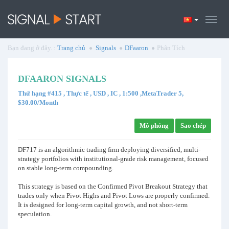
Bạn đang ở đây. :
Trang chủ
Signals
DFaaron
Phân Tích
DFAARON SIGNALS
Thứ hạng #415 , Thực tế , USD , IC , 1:500 ,MetaTrader 5,
$30.00/Month
Mô phỏng
Sao chép
DF717 is an algorithmic trading firm deploying diversified, multi-
strategy portfolios with institutional-grade risk management, focused
on stable long-term compounding.
This strategy is based on the Confirmed Pivot Breakout Strategy that
trades only when Pivot Highs and Pivot Lows are properly confirmed.
It is designed for long-term capital growth, and not short-term
speculation.