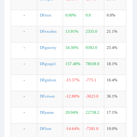
-
DFroot
0.00%
0.0
0.0%
-
DFexodus
13.91%
2335.0
21.1%
-
DFgravity
34.30%
9392.0
25.4%
-
DFgospel
157.48%
78638.0
18.1%
-
DFgideon
-15.37%
-775.1
16.4%
-
DFcrown
-12.80%
-3623.0
36.1%
-
DFparan
20.94%
22738.2
17.1%
-
DFlion
-14.64%
-7281.0
19.0%