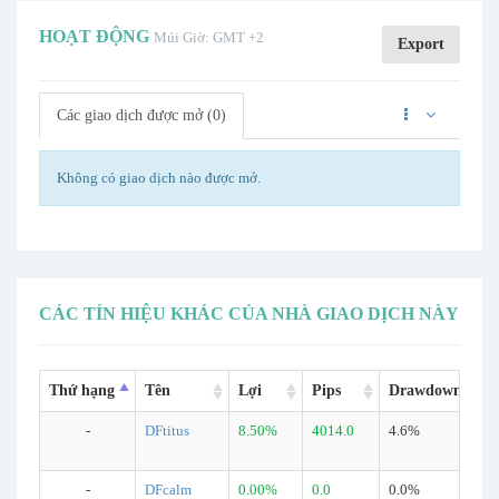
HOẠT ĐỘNG
Múi Giờ: GMT +2
Export
Các giao dịch được mở (0)
Không có giao dịch nào được mở.
CÁC TÍN HIỆU KHÁC CỦA NHÀ GIAO DỊCH NÀY
Thứ hạng
Tên
Lợi
Pips
Drawdown
-
DFtitus
8.50%
4014.0
4.6%
-
DFcalm
0.00%
0.0
0.0%