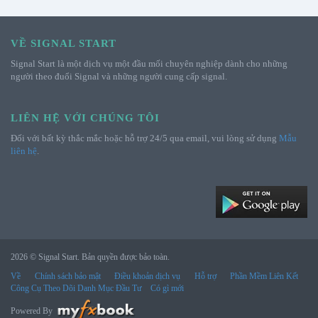
VỀ SIGNAL START
Signal Start là một dịch vụ một đầu mối chuyên nghiệp dành cho những
người theo đuổi Signal và những người cung cấp signal.
LIÊN HỆ VỚI CHÚNG TÔI
Đối với bất kỳ thắc mắc hoặc hỗ trợ 24/5 qua email, vui lòng sử dụng
Mẫu
liên hệ
.
2026 © Signal Start. Bản quyền được bảo toàn.
Về
Chính sách bảo mật
Điều khoản dịch vụ
Hỗ trợ
Phần Mềm Liên Kết
Công Cụ Theo Dõi Danh Mục Đầu Tư
Có gì mới
Powered By