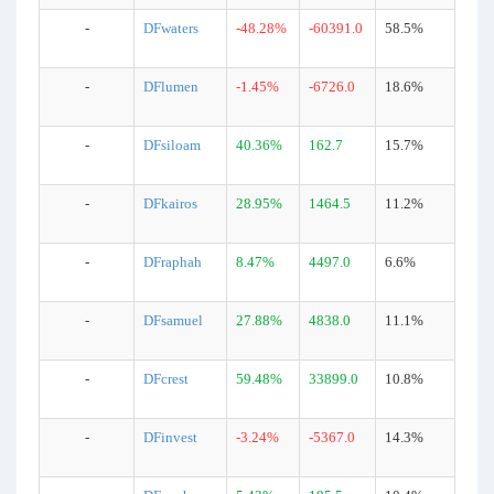
-
DFwaters
-48.28%
-60391.0
58.5%
-
DFlumen
-1.45%
-6726.0
18.6%
-
DFsiloam
40.36%
162.7
15.7%
-
DFkairos
28.95%
1464.5
11.2%
-
DFraphah
8.47%
4497.0
6.6%
-
DFsamuel
27.88%
4838.0
11.1%
-
DFcrest
59.48%
33899.0
10.8%
-
DFinvest
-3.24%
-5367.0
14.3%