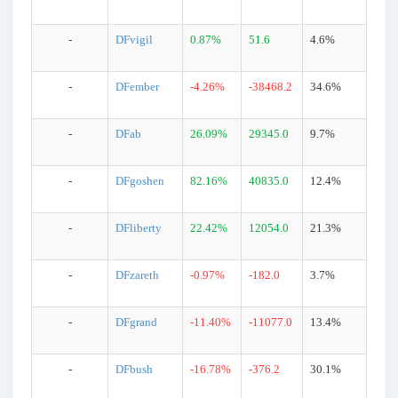
-
DFvigil
0.87%
51.6
4.6%
-
DFember
-4.26%
-38468.2
34.6%
-
DFab
26.09%
29345.0
9.7%
-
DFgoshen
82.16%
40835.0
12.4%
-
DFliberty
22.42%
12054.0
21.3%
-
DFzareth
-0.97%
-182.0
3.7%
-
DFgrand
-11.40%
-11077.0
13.4%
-
DFbush
-16.78%
-376.2
30.1%