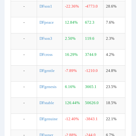
-
DFson1
-22.36%
-4773.0
28.6%
-
DFpeace
12.84%
672.3
7.6%
-
DFson3
2.50%
119.6
2.3%
-
DFcross
16.29%
3744.9
4.2%
-
DFgentle
-7.89%
-1210.0
24.8%
-
DFgenesis
6.16%
3665.1
23.5%
-
DFstable
126.44%
50626.0
18.5%
-
DFgenuine
-12.40%
-3843.1
22.1%
-
DFsuper
-2.88%
-244.0
6.7%