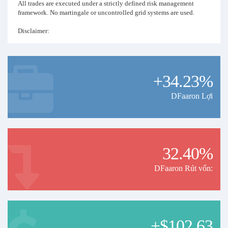
All trades are executed under a strictly defined risk management
framework. No martingale or uncontrolled grid systems are used.
Disclaimer:
Past performance does not guarantee or predict future results.
+34.23%
DFaaron Lợi
32.40%
DFaaron Rút vốn:
+$102.63