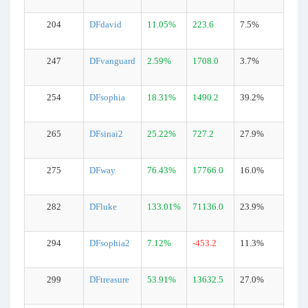
204
DFdavid
11.05%
223.6
7.5%
247
DFvanguard
2.59%
1708.0
3.7%
254
DFsophia
18.31%
1490.2
39.2%
265
DFsinai2
25.22%
727.2
27.9%
275
DFway
76.43%
17766.0
16.0%
282
DFluke
133.01%
71136.0
23.9%
294
DFsophia2
7.12%
-453.2
11.3%
299
DFtreasure
53.91%
13632.5
27.0%