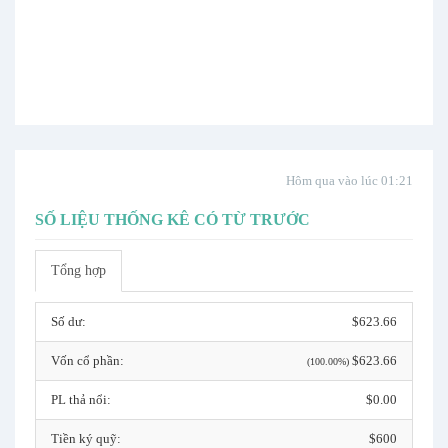
Hôm qua vào lúc 01:21
SỐ LIỆU THỐNG KÊ CÓ TỪ TRƯỚC
Tổng hợp
Số dư:
$623.66
Vốn cổ phần:
$623.66
(100.00%)
PL thả nổi:
$0.00
Tiền ký quỹ:
$600