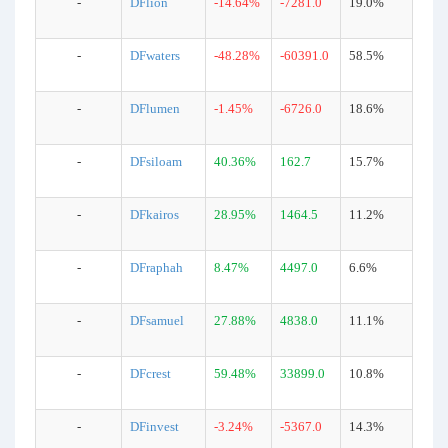
-
DFlion
-14.64%
-7281.0
19.0%
-
DFwaters
-48.28%
-60391.0
58.5%
-
DFlumen
-1.45%
-6726.0
18.6%
-
DFsiloam
40.36%
162.7
15.7%
-
DFkairos
28.95%
1464.5
11.2%
-
DFraphah
8.47%
4497.0
6.6%
-
DFsamuel
27.88%
4838.0
11.1%
-
DFcrest
59.48%
33899.0
10.8%
-
DFinvest
-3.24%
-5367.0
14.3%