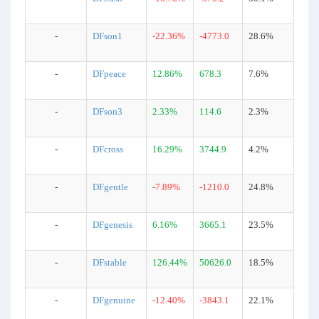
-
DFson1
-22.36%
-4773.0
28.6%
-
DFpeace
12.86%
678.3
7.6%
-
DFson3
2.33%
114.6
2.3%
-
DFcross
16.29%
3744.9
4.2%
-
DFgentle
-7.89%
-1210.0
24.8%
-
DFgenesis
6.16%
3665.1
23.5%
-
DFstable
126.44%
50626.0
18.5%
-
DFgenuine
-12.40%
-3843.1
22.1%