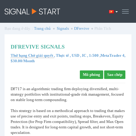
Bạn đang ở đây. :
Trang chủ
Signals
DFrevive
Phân Tích
DFREVIVE SIGNALS
Thứ hạng Chờ giải quyết
, Thực tế , USD , IC , 1:500 ,MetaTrader 4,
$30.00/Month
Mô phỏng
Sao chép
DF717 is an algorithmic trading firm deploying diversified, multi-
strategy portfolios with institutional-grade risk management, focused
on stable long-term compounding.
This strategy is based on a methodical approach to trading that makes
use of precise entry and exit points, trailing stops, Breakeven, Equity
Protection (for Prop Firm compatibility), Spread filter, and Max Open
trades. It is designed for long-term capital growth, and not short-term
speculation.