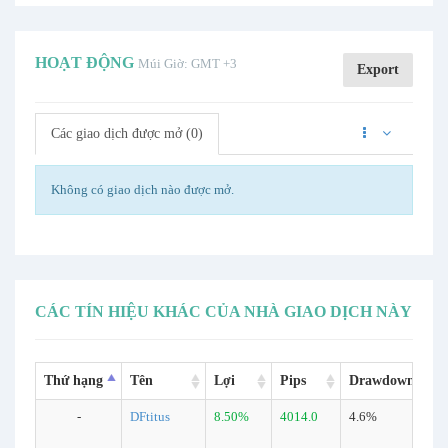
HOẠT ĐỘNG
Múi Giờ: GMT +3
Export
Các giao dịch được mở (0)
Không có giao dịch nào được mở.
CÁC TÍN HIỆU KHÁC CỦA NHÀ GIAO DỊCH NÀY
Thứ hạng
Tên
Lợi
Pips
Drawdown
-
DFtitus
8.50%
4014.0
4.6%