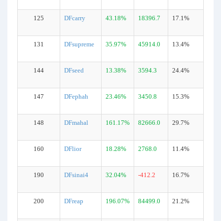
125
DFcarry
43.18%
18396.7
17.1%
131
DFsupreme
35.97%
45914.0
13.4%
144
DFseed
13.38%
3594.3
24.4%
147
DFephah
23.46%
3450.8
15.3%
148
DFmahal
161.17%
82666.0
29.7%
160
DFlior
18.28%
2768.0
11.4%
190
DFsinai4
32.04%
-412.2
16.7%
200
DFreap
196.07%
84499.0
21.2%