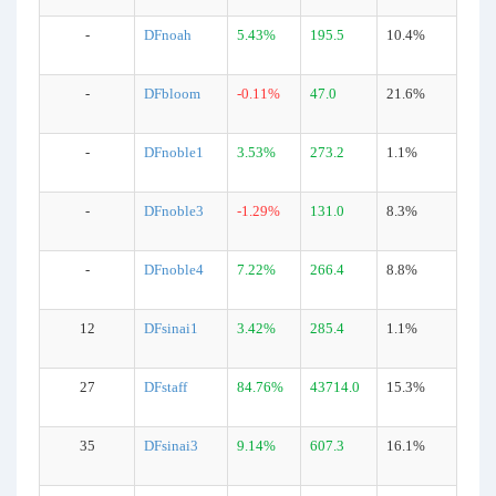
-
DFnoah
5.43%
195.5
10.4%
-
DFbloom
-0.11%
47.0
21.6%
-
DFnoble1
3.53%
273.2
1.1%
-
DFnoble3
-1.29%
131.0
8.3%
-
DFnoble4
7.22%
266.4
8.8%
12
DFsinai1
3.42%
285.4
1.1%
27
DFstaff
84.76%
43714.0
15.3%
35
DFsinai3
9.14%
607.3
16.1%