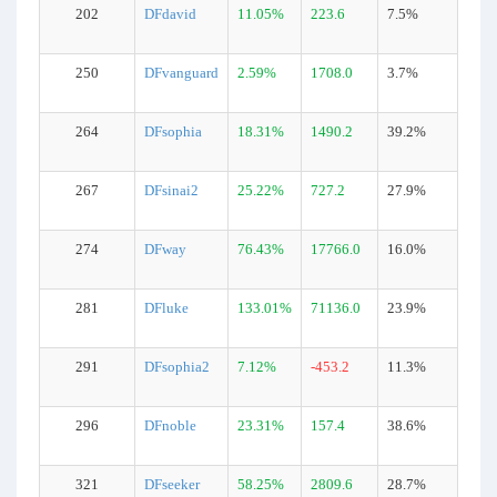
202
DFdavid
11.05%
223.6
7.5%
250
DFvanguard
2.59%
1708.0
3.7%
264
DFsophia
18.31%
1490.2
39.2%
267
DFsinai2
25.22%
727.2
27.9%
274
DFway
76.43%
17766.0
16.0%
281
DFluke
133.01%
71136.0
23.9%
291
DFsophia2
7.12%
-453.2
11.3%
296
DFnoble
23.31%
157.4
38.6%
321
DFseeker
58.25%
2809.6
28.7%