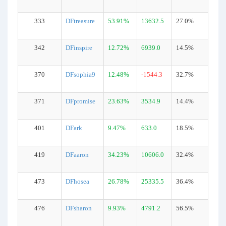
333
DFtreasure
53.91%
13632.5
27.0%
342
DFinspire
12.72%
6939.0
14.5%
370
DFsophia9
12.48%
-1544.3
32.7%
371
DFpromise
23.63%
3534.9
14.4%
401
DFark
9.47%
633.0
18.5%
419
DFaaron
34.23%
10606.0
32.4%
473
DFhosea
26.78%
25335.5
36.4%
476
DFsharon
9.93%
4791.2
56.5%