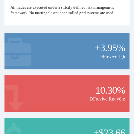
All trades are executed under a strictly defined risk management
framework. No martingale or uncontrolled grid systems are used.
Disclaimer:
Past performance does not guarantee or predict future results.
+3.95%
DFrevive Lợi
10.30%
DFrevive Rút vốn:
+$23.66