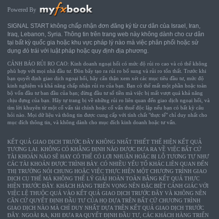
Powered By
SIGNAL START không chấp nhận đơn đăng ký từ cư dân của Israel, Iran,
Iraq, Lebanon, Syria. Thông tin trên trang web này không dành cho cư dân
tại bất kỳ quốc gia hoặc khu vực pháp lý nào mà việc phân phối hoặc sử
dụng đó trái với luật pháp hoặc quy định địa phương.
CẢNH BÁO RỦI RO CAO: Kinh doanh ngoại hối có mức độ rủi ro cao và có thể không
phù hợp với mọi nhà đầu tư. Đòn bẩy tạo ra rủi ro bổ sung và rủi ro tổn thất. Trước khi
bạn quyết định giao dịch ngoại hối, hãy cẩn thận xem xét các mục tiêu đầu tư, mức độ
kinh nghiệm và khả năng chấp nhận rủi ro của bạn. Bạn có thể mất một phần hoặc toàn
bộ vốn đầu tư ban đầu của bạn; đừng đầu tư số tiền mà việc bị mất vượt quá khả năng
chịu đựng của bạn. Hãy tự trang bị về những rủi ro liên quan đến giao dịch ngoại hối, và
tìm lời khuyên từ một cố vấn tài chính hoặc cố vấn thuế độc lập nếu bạn có bất kỳ câu
hỏi nào. Mọi dữ liệu và thông tin được cung cấp với tính chất "thực tế" chỉ duy nhất cho
mục đích thông tin, và không dành cho mục đích kinh doanh hoặc tư vấn.
KẾT QUẢ GIAO DỊCH TRƯỚC ĐÂY KHÔNG NHẤT THIẾT THỂ HIỆN KẾT QUẢ
TƯƠNG LAI. KHÔNG CÓ KHẲNG ĐỊNH NÀO ĐƯỢC ĐƯA RA VỀ VIỆC BẤT CỨ
TÀI KHOẢN NÀO SẼ HAY CÓ THỂ CÓ LỢI NHUẬN HOẶC BỊ LỖ TƯƠNG TỰ NHƯ
CÁC TÀI KHOẢN ĐƯỢC TRÌNH BÀY. CÓ NHIỀU YẾU TỐ KHÁC LIÊN QUAN ĐẾN
THỊ TRƯỜNG NÓI CHUNG HOẶC VIỆC THỰC HIỆN MỘT CHƯƠNG TRÌNH GIAO
DỊCH CỤ THỂ MÀ KHÔNG THỂ LÝ GIẢI HOÀN TOÀN BẰNG KẾT QUẢ THỰC
HIỆN TRƯỚC ĐÂY. KHÁCH HÀNG TRIỂN VỌNG NÊN ĐẶC BIỆT CẢNH GIÁC VỚI
VIỆC LỆ THUỘC QUÁ VÀO KẾT QUẢ GIAO DỊCH TRƯỚC ĐÂY VÀ KHÔNG NÊN
CĂN CỨ QUYẾT ĐỊNH ĐẦU TƯ CỦA HỌ DỰA TRÊN BẤT CỨ CHƯƠNG TRÌNH
GIAO DỊCH NÀO MÀ CHỈ DUY NHẤT DỰA TRÊN KẾT QUẢ GIAO DỊCH TRƯỚC
ĐÂY. NGOÀI RA, KHI ĐƯA RA QUYẾT ĐỊNH ĐẦU TƯ, CÁC KHÁCH HÀNG TRIỂN