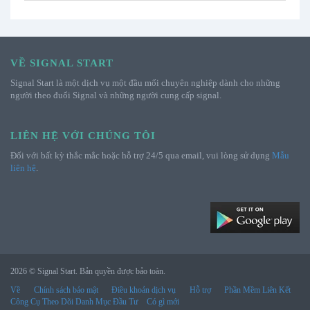
VỀ SIGNAL START
Signal Start là một dịch vụ một đầu mối chuyên nghiệp dành cho những
người theo đuổi Signal và những người cung cấp signal.
LIÊN HỆ VỚI CHÚNG TÔI
Đối với bất kỳ thắc mắc hoặc hỗ trợ 24/5 qua email, vui lòng sử dụng
Mẫu
liên hệ
.
2026 © Signal Start. Bản quyền được bảo toàn.
Về
Chính sách bảo mật
Điều khoản dịch vụ
Hỗ trợ
Phần Mềm Liên Kết
Công Cụ Theo Dõi Danh Mục Đầu Tư
Có gì mới