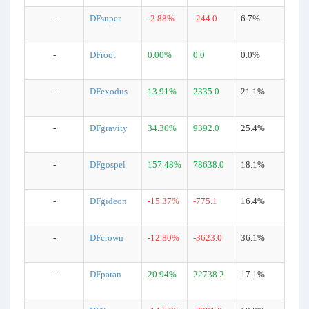
-
DFsuper
-2.88%
-244.0
6.7%
-
DFroot
0.00%
0.0
0.0%
-
DFexodus
13.91%
2335.0
21.1%
-
DFgravity
34.30%
9392.0
25.4%
-
DFgospel
157.48%
78638.0
18.1%
-
DFgideon
-15.37%
-775.1
16.4%
-
DFcrown
-12.80%
-3623.0
36.1%
-
DFparan
20.94%
22738.2
17.1%