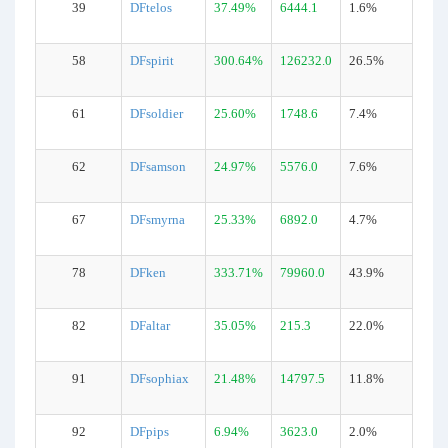
39
DFtelos
37.49%
6444.1
1.6%
58
DFspirit
300.64%
126232.0
26.5%
61
DFsoldier
25.60%
1748.6
7.4%
62
DFsamson
24.97%
5576.0
7.6%
67
DFsmyrna
25.33%
6892.0
4.7%
78
DFken
333.71%
79960.0
43.9%
82
DFaltar
35.05%
215.3
22.0%
91
DFsophiax
21.48%
14797.5
11.8%
92
DFpips
6.94%
3623.0
2.0%