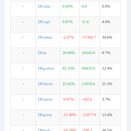
-
DFcalm
0.00%
0.0
0.0%
-
DFvigil
0.87%
51.6
4.6%
-
DFember
-2.47%
-37394.7
34.6%
-
DFab
26.09%
29345.0
9.7%
-
DFgoshen
82.16%
40835.0
12.4%
-
DFliberty
22.42%
12054.0
21.3%
-
DFzareth
-0.97%
-182.0
3.7%
-
DFgrand
-11.40%
-11077.0
13.4%
-
DFbush
-16.78%
-376.2
30.1%