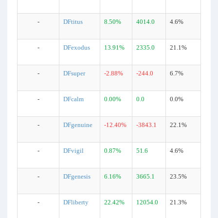
-
DFtitus
8.50%
4014.0
4.6%
-
DFexodus
13.91%
2335.0
21.1%
-
DFsuper
-2.88%
-244.0
6.7%
-
DFcalm
0.00%
0.0
0.0%
-
DFgenuine
-12.40%
-3843.1
22.1%
-
DFvigil
0.87%
51.6
4.6%
-
DFgenesis
6.16%
3665.1
23.5%
-
DFliberty
22.42%
12054.0
21.3%