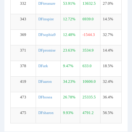
332
DFtreasure
53.91%
13632.5
27.0%
343
DFinspire
12.72%
6939.0
14.5%
369
DFsophia9
12.48%
-1544.3
32.7%
371
DFpromise
23.63%
3534.9
14.4%
378
DFark
9.47%
633.0
18.5%
419
DFaaron
34.23%
10606.0
32.4%
473
DFhosea
26.78%
25335.5
36.4%
475
DFsharon
9.93%
4791.2
56.5%