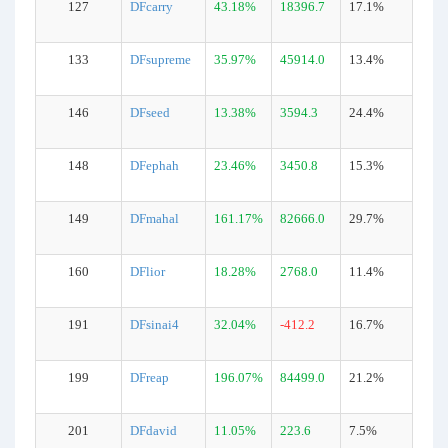
127
DFcarry
43.18%
18396.7
17.1%
133
DFsupreme
35.97%
45914.0
13.4%
146
DFseed
13.38%
3594.3
24.4%
148
DFephah
23.46%
3450.8
15.3%
149
DFmahal
161.17%
82666.0
29.7%
160
DFlior
18.28%
2768.0
11.4%
191
DFsinai4
32.04%
-412.2
16.7%
199
DFreap
196.07%
84499.0
21.2%
201
DFdavid
11.05%
223.6
7.5%