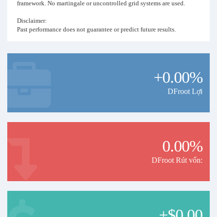
framework. No martingale or uncontrolled grid systems are used.
Disclaimer:
Past performance does not guarantee or predict future results.
+0.00%
DFroot Lợi
0.00%
DFroot Rút vốn:
+$0.00