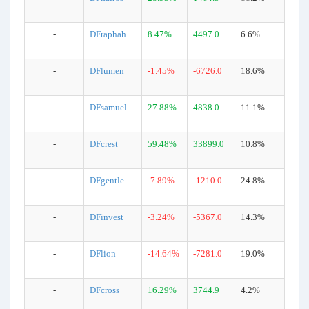
-
DFraphah
8.47%
4497.0
6.6%
-
DFlumen
-1.45%
-6726.0
18.6%
-
DFsamuel
27.88%
4838.0
11.1%
-
DFcrest
59.48%
33899.0
10.8%
-
DFgentle
-7.89%
-1210.0
24.8%
-
DFinvest
-3.24%
-5367.0
14.3%
-
DFlion
-14.64%
-7281.0
19.0%
-
DFcross
16.29%
3744.9
4.2%