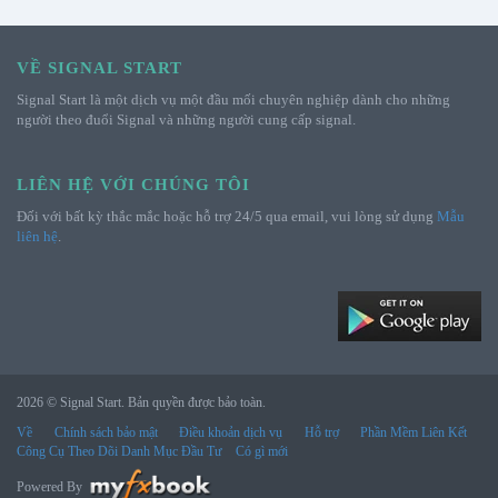
VỀ SIGNAL START
Signal Start là một dịch vụ một đầu mối chuyên nghiệp dành cho những
người theo đuổi Signal và những người cung cấp signal.
LIÊN HỆ VỚI CHÚNG TÔI
Đối với bất kỳ thắc mắc hoặc hỗ trợ 24/5 qua email, vui lòng sử dụng
Mẫu
liên hệ
.
2026 © Signal Start. Bản quyền được bảo toàn.
Về
Chính sách bảo mật
Điều khoản dịch vụ
Hỗ trợ
Phần Mềm Liên Kết
Công Cụ Theo Dõi Danh Mục Đầu Tư
Có gì mới
Powered By