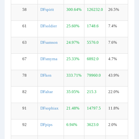
58
DFspirit
300.64%
126232.0
26.5%
61
DFsoldier
25.60%
1748.6
7.4%
63
DFsamson
24.97%
5576.0
7.6%
67
DFsmyrna
25.33%
6892.0
4.7%
78
DFken
333.71%
79960.0
43.9%
82
DFaltar
35.05%
215.3
22.0%
91
DFsophiax
21.48%
14797.5
11.8%
92
DFpips
6.94%
3623.0
2.0%