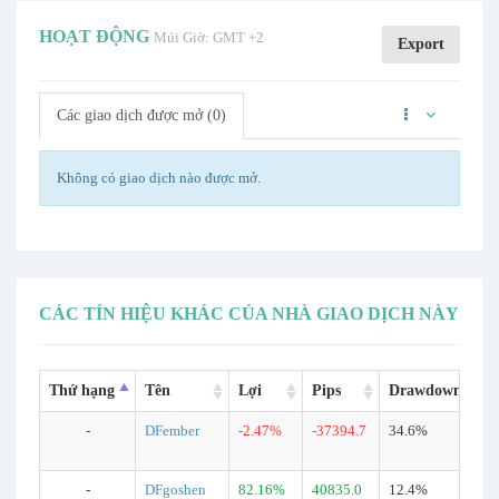
HOẠT ĐỘNG
Múi Giờ: GMT +2
Export
Các giao dịch được mở (0)
Không có giao dịch nào được mở.
CÁC TÍN HIỆU KHÁC CỦA NHÀ GIAO DỊCH NÀY
Thứ hạng
Tên
Lợi
Pips
Drawdown
-
DFember
-2.47%
-37394.7
34.6%
-
DFgoshen
82.16%
40835.0
12.4%