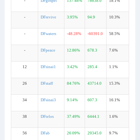
-
DFgospel
157.48%
78638.0
18.1%
-
DFrevive
3.95%
94.9
10.3%
-
DFwaters
-48.28%
-60391.0
58.5%
-
DFpeace
12.86%
678.3
7.6%
12
DFsinai1
3.42%
285.4
1.1%
26
DFstaff
84.76%
43714.0
15.3%
34
DFsinai3
9.14%
607.3
16.1%
38
DFtelos
37.49%
6444.1
1.6%
56
DFab
26.09%
29345.0
9.7%