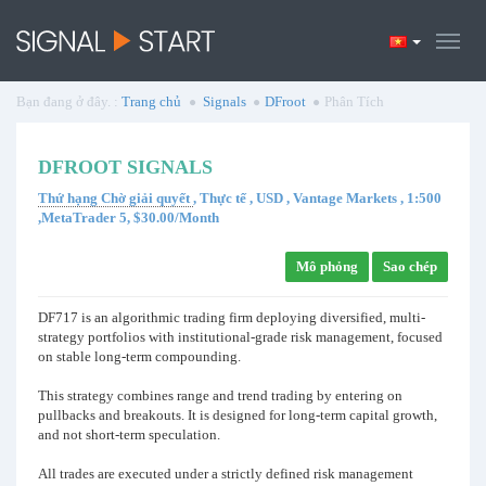
Bạn đang ở đây. :
Trang chủ
Signals
DFroot
Phân Tích
DFROOT SIGNALS
Thứ hạng Chờ giải quyết
, Thực tế , USD , Vantage Markets , 1:500
,MetaTrader 5, $30.00/Month
Mô phỏng
Sao chép
DF717 is an algorithmic trading firm deploying diversified, multi-
strategy portfolios with institutional-grade risk management, focused
on stable long-term compounding.
This strategy combines range and trend trading by entering on
pullbacks and breakouts. It is designed for long-term capital growth,
and not short-term speculation.
All trades are executed under a strictly defined risk management