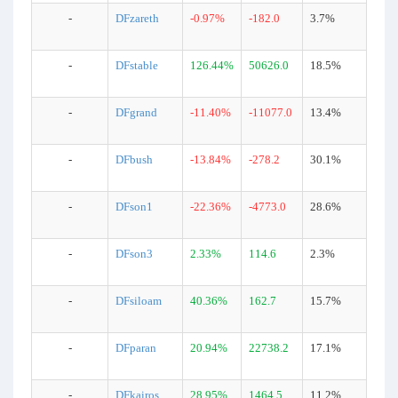
-
DFzareth
-0.97%
-182.0
3.7%
-
DFstable
126.44%
50626.0
18.5%
-
DFgrand
-11.40%
-11077.0
13.4%
-
DFbush
-13.84%
-278.2
30.1%
-
DFson1
-22.36%
-4773.0
28.6%
-
DFson3
2.33%
114.6
2.3%
-
DFsiloam
40.36%
162.7
15.7%
-
DFparan
20.94%
22738.2
17.1%
-
DFkairos
28.95%
1464.5
11.2%