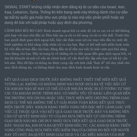
SIGNAL START không chấp nhận đơn đăng ký từ cư dân của Israel, Iran,
Iraq, Lebanon, Syria. Thông tin trên trang web này không dành cho cư dân
tại bất kỳ quốc gia hoặc khu vực pháp lý nào mà việc phân phối hoặc sử
dụng đó trái với luật pháp hoặc quy định địa phương.
CẢNH BÁO RỦI RO CAO: Kinh doanh ngoại hối có mức độ rủi ro cao và có thể không
phù hợp với mọi nhà đầu tư. Đòn bẩy tạo ra rủi ro bổ sung và rủi ro tổn thất. Trước khi
bạn quyết định giao dịch ngoại hối, hãy cẩn thận xem xét các mục tiêu đầu tư, mức độ
kinh nghiệm và khả năng chấp nhận rủi ro của bạn. Bạn có thể mất một phần hoặc toàn
bộ vốn đầu tư ban đầu của bạn; đừng đầu tư số tiền mà việc bị mất vượt quá khả năng
chịu đựng của bạn. Hãy tự trang bị về những rủi ro liên quan đến giao dịch ngoại hối, và
tìm lời khuyên từ một cố vấn tài chính hoặc cố vấn thuế độc lập nếu bạn có bất kỳ câu
hỏi nào. Mọi dữ liệu và thông tin được cung cấp với tính chất "thực tế" chỉ duy nhất cho
mục đích thông tin, và không dành cho mục đích kinh doanh hoặc tư vấn.
KẾT QUẢ GIAO DỊCH TRƯỚC ĐÂY KHÔNG NHẤT THIẾT THỂ HIỆN KẾT QUẢ
TƯƠNG LAI. KHÔNG CÓ KHẲNG ĐỊNH NÀO ĐƯỢC ĐƯA RA VỀ VIỆC BẤT CỨ
TÀI KHOẢN NÀO SẼ HAY CÓ THỂ CÓ LỢI NHUẬN HOẶC BỊ LỖ TƯƠNG TỰ NHƯ
CÁC TÀI KHOẢN ĐƯỢC TRÌNH BÀY. CÓ NHIỀU YẾU TỐ KHÁC LIÊN QUAN ĐẾN
THỊ TRƯỜNG NÓI CHUNG HOẶC VIỆC THỰC HIỆN MỘT CHƯƠNG TRÌNH GIAO
DỊCH CỤ THỂ MÀ KHÔNG THỂ LÝ GIẢI HOÀN TOÀN BẰNG KẾT QUẢ THỰC
HIỆN TRƯỚC ĐÂY. KHÁCH HÀNG TRIỂN VỌNG NÊN ĐẶC BIỆT CẢNH GIÁC VỚI
VIỆC LỆ THUỘC QUÁ VÀO KẾT QUẢ GIAO DỊCH TRƯỚC ĐÂY VÀ KHÔNG NÊN
CĂN CỨ QUYẾT ĐỊNH ĐẦU TƯ CỦA HỌ DỰA TRÊN BẤT CỨ CHƯƠNG TRÌNH
GIAO DỊCH NÀO MÀ CHỈ DUY NHẤT DỰA TRÊN KẾT QUẢ GIAO DỊCH TRƯỚC
ĐÂY. NGOÀI RA, KHI ĐƯA RA QUYẾT ĐỊNH ĐẦU TƯ, CÁC KHÁCH HÀNG TRIỂN
VỌNG CŨNG PHẢI DỰA TRÊN VIỆC KIỂM TRA CỦA CHÍNH HỌ ĐỐI VỚI NGƯỜI
HAY TỔ CHỨC RA QUYẾT ĐỊNH GIAO DỊCH VÀ CÁC ĐIỀU KHOẢN CỦA HỢP