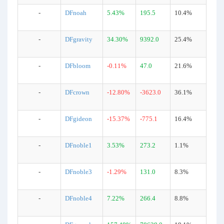
-
DFnoah
5.43%
195.5
10.4%
-
DFgravity
34.30%
9392.0
25.4%
-
DFbloom
-0.11%
47.0
21.6%
-
DFcrown
-12.80%
-3623.0
36.1%
-
DFgideon
-15.37%
-775.1
16.4%
-
DFnoble1
3.53%
273.2
1.1%
-
DFnoble3
-1.29%
131.0
8.3%
-
DFnoble4
7.22%
266.4
8.8%