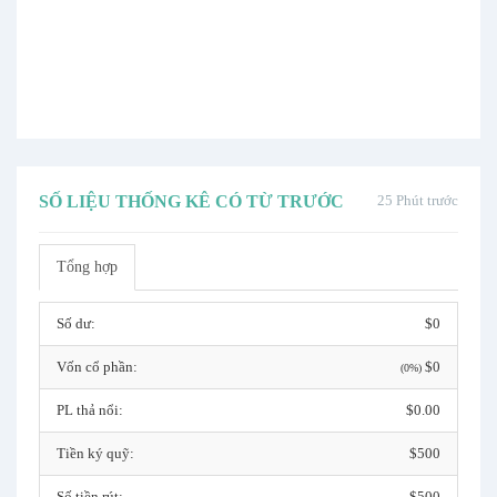
SỐ LIỆU THỐNG KÊ CÓ TỪ TRƯỚC
25 Phút trước
Tổng hợp
Số dư:
$0
Vốn cổ phần:
$0
(0%)
PL thả nổi:
$0.00
Tiền ký quỹ:
$500
Số tiền rút:
$500