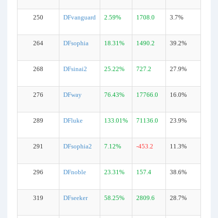
250
DFvanguard
2.59%
1708.0
3.7%
264
DFsophia
18.31%
1490.2
39.2%
268
DFsinai2
25.22%
727.2
27.9%
276
DFway
76.43%
17766.0
16.0%
289
DFluke
133.01%
71136.0
23.9%
291
DFsophia2
7.12%
-453.2
11.3%
296
DFnoble
23.31%
157.4
38.6%
319
DFseeker
58.25%
2809.6
28.7%