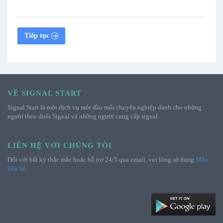
Tiếp tục
VỀ SIGNAL START
Signal Start là một dịch vụ một đầu mối chuyên nghiệp dành cho những
người theo đuổi Signal và những người cung cấp signal.
LIÊN HỆ VỚI CHÚNG TÔI
Đối với bất kỳ thắc mắc hoặc hỗ trợ 24/5 qua email, vui lòng sử dụng
Mẫu
liên hệ
.