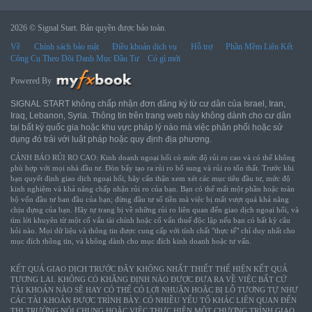
2026 © Signal Start. Bản quyền được bảo toàn.
Về
Chính sách bảo mật
Điều khoản dịch vụ
Hỗ trợ
Phần Mềm Liên Kết
Công Cụ Theo Dõi Danh Mục Đầu Tư
Có gì mới
Powered By
SIGNAL START không chấp nhận đơn đăng ký từ cư dân của Israel, Iran,
Iraq, Lebanon, Syria. Thông tin trên trang web này không dành cho cư dân
tại bất kỳ quốc gia hoặc khu vực pháp lý nào mà việc phân phối hoặc sử
dụng đó trái với luật pháp hoặc quy định địa phương.
CẢNH BÁO RỦI RO CAO: Kinh doanh ngoại hối có mức độ rủi ro cao và có thể không
phù hợp với mọi nhà đầu tư. Đòn bẩy tạo ra rủi ro bổ sung và rủi ro tổn thất. Trước khi
bạn quyết định giao dịch ngoại hối, hãy cẩn thận xem xét các mục tiêu đầu tư, mức độ
kinh nghiệm và khả năng chấp nhận rủi ro của bạn. Bạn có thể mất một phần hoặc toàn
bộ vốn đầu tư ban đầu của bạn; đừng đầu tư số tiền mà việc bị mất vượt quá khả năng
chịu đựng của bạn. Hãy tự trang bị về những rủi ro liên quan đến giao dịch ngoại hối, và
tìm lời khuyên từ một cố vấn tài chính hoặc cố vấn thuế độc lập nếu bạn có bất kỳ câu
hỏi nào. Mọi dữ liệu và thông tin được cung cấp với tính chất "thực tế" chỉ duy nhất cho
mục đích thông tin, và không dành cho mục đích kinh doanh hoặc tư vấn.
KẾT QUẢ GIAO DỊCH TRƯỚC ĐÂY KHÔNG NHẤT THIẾT THỂ HIỆN KẾT QUẢ
TƯƠNG LAI. KHÔNG CÓ KHẲNG ĐỊNH NÀO ĐƯỢC ĐƯA RA VỀ VIỆC BẤT CỨ
TÀI KHOẢN NÀO SẼ HAY CÓ THỂ CÓ LỢI NHUẬN HOẶC BỊ LỖ TƯƠNG TỰ NHƯ
CÁC TÀI KHOẢN ĐƯỢC TRÌNH BÀY. CÓ NHIỀU YẾU TỐ KHÁC LIÊN QUAN ĐẾN
THỊ TRƯỜNG NÓI CHUNG HOẶC VIỆC THỰC HIỆN MỘT CHƯƠNG TRÌNH GIAO