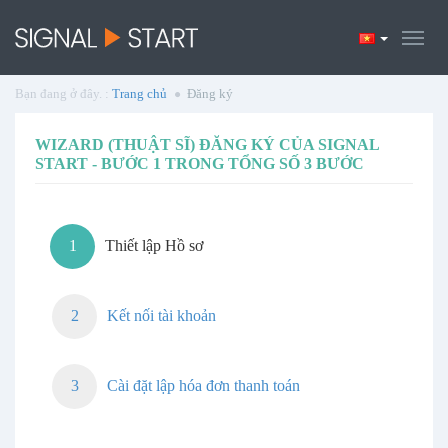
Bạn đang ở đây. :
Trang chủ
Đăng ký
WIZARD (THUẬT SĨ) ĐĂNG KÝ CỦA SIGNAL
START -
BƯỚC 1 TRONG TỔNG SỐ 3 BƯỚC
1
Thiết lập Hồ sơ
2
Kết nối tài khoản
3
Cài đặt lập hóa đơn thanh toán