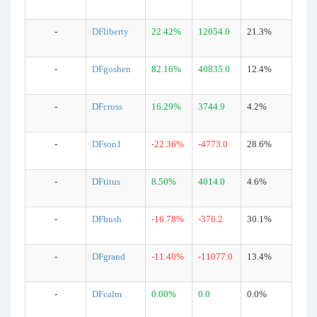
-
DFliberty
22.42%
12054.0
21.3%
-
DFgoshen
82.16%
40835.0
12.4%
-
DFcross
16.29%
3744.9
4.2%
-
DFson1
-22.36%
-4773.0
28.6%
-
DFtitus
8.50%
4014.0
4.6%
-
DFbush
-16.78%
-376.2
30.1%
-
DFgrand
-11.40%
-11077.0
13.4%
-
DFcalm
0.00%
0.0
0.0%