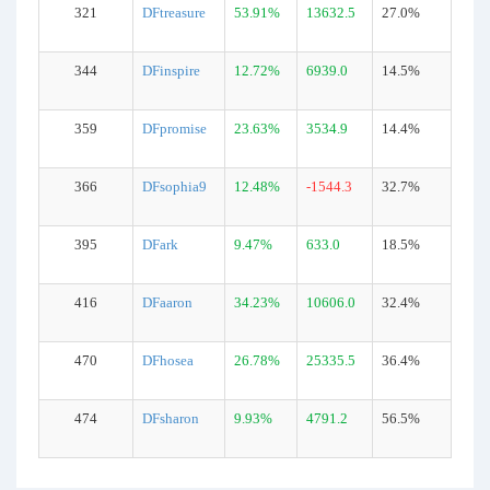
321
DFtreasure
53.91%
13632.5
27.0%
344
DFinspire
12.72%
6939.0
14.5%
359
DFpromise
23.63%
3534.9
14.4%
366
DFsophia9
12.48%
-1544.3
32.7%
395
DFark
9.47%
633.0
18.5%
416
DFaaron
34.23%
10606.0
32.4%
470
DFhosea
26.78%
25335.5
36.4%
474
DFsharon
9.93%
4791.2
56.5%