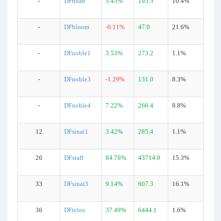
-
DFnoah
5.43%
195.5
10.4%
-
DFbloom
-0.11%
47.0
21.6%
-
DFnoble1
3.53%
273.2
1.1%
-
DFnoble3
-1.29%
131.0
8.3%
-
DFnoble4
7.22%
266.4
8.8%
12
DFsinai1
3.42%
285.4
1.1%
26
DFstaff
84.76%
43714.0
15.3%
33
DFsinai3
9.14%
607.3
16.1%
36
DFtelos
37.49%
6444.1
1.6%