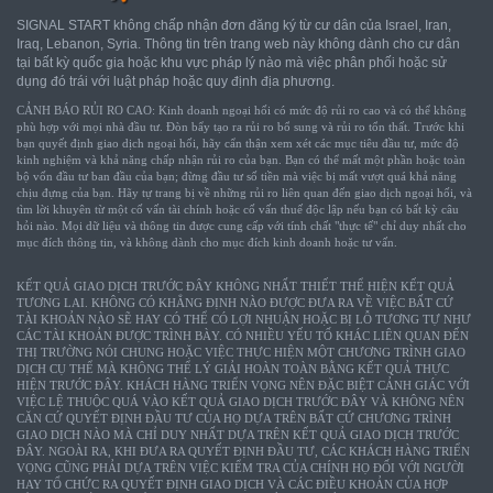
SIGNAL START không chấp nhận đơn đăng ký từ cư dân của Israel, Iran,
Iraq, Lebanon, Syria. Thông tin trên trang web này không dành cho cư dân
tại bất kỳ quốc gia hoặc khu vực pháp lý nào mà việc phân phối hoặc sử
dụng đó trái với luật pháp hoặc quy định địa phương.
CẢNH BÁO RỦI RO CAO: Kinh doanh ngoại hối có mức độ rủi ro cao và có thể không
phù hợp với mọi nhà đầu tư. Đòn bẩy tạo ra rủi ro bổ sung và rủi ro tổn thất. Trước khi
bạn quyết định giao dịch ngoại hối, hãy cẩn thận xem xét các mục tiêu đầu tư, mức độ
kinh nghiệm và khả năng chấp nhận rủi ro của bạn. Bạn có thể mất một phần hoặc toàn
bộ vốn đầu tư ban đầu của bạn; đừng đầu tư số tiền mà việc bị mất vượt quá khả năng
chịu đựng của bạn. Hãy tự trang bị về những rủi ro liên quan đến giao dịch ngoại hối, và
tìm lời khuyên từ một cố vấn tài chính hoặc cố vấn thuế độc lập nếu bạn có bất kỳ câu
hỏi nào. Mọi dữ liệu và thông tin được cung cấp với tính chất "thực tế" chỉ duy nhất cho
mục đích thông tin, và không dành cho mục đích kinh doanh hoặc tư vấn.
KẾT QUẢ GIAO DỊCH TRƯỚC ĐÂY KHÔNG NHẤT THIẾT THỂ HIỆN KẾT QUẢ
TƯƠNG LAI. KHÔNG CÓ KHẲNG ĐỊNH NÀO ĐƯỢC ĐƯA RA VỀ VIỆC BẤT CỨ
TÀI KHOẢN NÀO SẼ HAY CÓ THỂ CÓ LỢI NHUẬN HOẶC BỊ LỖ TƯƠNG TỰ NHƯ
CÁC TÀI KHOẢN ĐƯỢC TRÌNH BÀY. CÓ NHIỀU YẾU TỐ KHÁC LIÊN QUAN ĐẾN
THỊ TRƯỜNG NÓI CHUNG HOẶC VIỆC THỰC HIỆN MỘT CHƯƠNG TRÌNH GIAO
DỊCH CỤ THỂ MÀ KHÔNG THỂ LÝ GIẢI HOÀN TOÀN BẰNG KẾT QUẢ THỰC
HIỆN TRƯỚC ĐÂY. KHÁCH HÀNG TRIỂN VỌNG NÊN ĐẶC BIỆT CẢNH GIÁC VỚI
VIỆC LỆ THUỘC QUÁ VÀO KẾT QUẢ GIAO DỊCH TRƯỚC ĐÂY VÀ KHÔNG NÊN
CĂN CỨ QUYẾT ĐỊNH ĐẦU TƯ CỦA HỌ DỰA TRÊN BẤT CỨ CHƯƠNG TRÌNH
GIAO DỊCH NÀO MÀ CHỈ DUY NHẤT DỰA TRÊN KẾT QUẢ GIAO DỊCH TRƯỚC
ĐÂY. NGOÀI RA, KHI ĐƯA RA QUYẾT ĐỊNH ĐẦU TƯ, CÁC KHÁCH HÀNG TRIỂN
VỌNG CŨNG PHẢI DỰA TRÊN VIỆC KIỂM TRA CỦA CHÍNH HỌ ĐỐI VỚI NGƯỜI
HAY TỔ CHỨC RA QUYẾT ĐỊNH GIAO DỊCH VÀ CÁC ĐIỀU KHOẢN CỦA HỢP