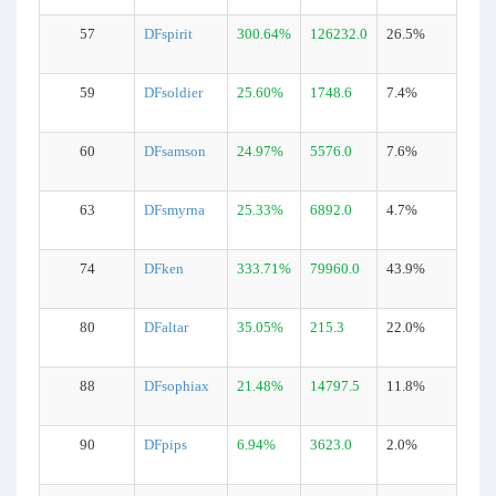
57
DFspirit
300.64%
126232.0
26.5%
59
DFsoldier
25.60%
1748.6
7.4%
60
DFsamson
24.97%
5576.0
7.6%
63
DFsmyrna
25.33%
6892.0
4.7%
74
DFken
333.71%
79960.0
43.9%
80
DFaltar
35.05%
215.3
22.0%
88
DFsophiax
21.48%
14797.5
11.8%
90
DFpips
6.94%
3623.0
2.0%