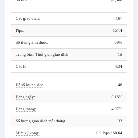
Các giao dịch:
167
Pips:
157.4
Số tiền giành được:
69%
Trung bình Thời gian giao dịch:
1d
Các lô :
4.34
Hệ số lợi nhuận:
1.48
Hàng ngày:
0.16%
Hàng tháng:
4.97%
Số lượng giao dịch mỗi tháng
33
Mức kỳ vọng:
0.9 Pips / $0.64