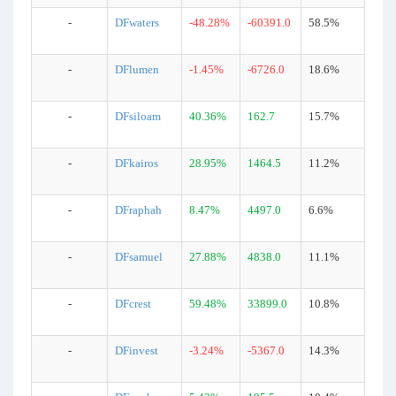
-
DFwaters
-48.28%
-60391.0
58.5%
-
DFlumen
-1.45%
-6726.0
18.6%
-
DFsiloam
40.36%
162.7
15.7%
-
DFkairos
28.95%
1464.5
11.2%
-
DFraphah
8.47%
4497.0
6.6%
-
DFsamuel
27.88%
4838.0
11.1%
-
DFcrest
59.48%
33899.0
10.8%
-
DFinvest
-3.24%
-5367.0
14.3%