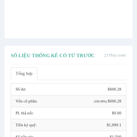
SỐ LIỆU THỐNG KÊ CÓ TỪ TRƯỚC
23 Phút trước
Tổng hợp
Số dư:
$606.28
Vốn cổ phần:
$606.28
(100.00%)
PL thả nổi:
$0.00
Tiền ký quỹ:
$1,999.1
Số tiền rút:
$1,500