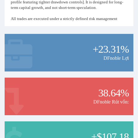
profile featuring tighter drawdown controls]. It is designed for long-
term capital growth, and not short-term speculation.
All trades are executed under a strictly defined risk management
framework. No martingale or uncontrolled grid systems are used.
Disclaimer:
Past performance does not guarantee or predict future results.
+23.31%
DFnoble Lợi
38.64%
DFnoble Rút vốn:
+$107.18