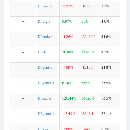
-
DFzareth
-0.97%
-182.0
3.7%
-
DFvigil
0.87%
51.6
4.6%
-
DFember
-4.26%
-38468.2
34.6%
-
DFab
26.09%
29345.0
9.7%
-
DFgentle
-7.89%
-1210.0
24.8%
-
DFgenesis
6.16%
3665.1
23.5%
-
DFstable
126.44%
50626.0
18.5%
-
DFgenuine
-12.40%
-3843.1
22.1%
-
DFsuper
-2.88%
-244.0
6.7%