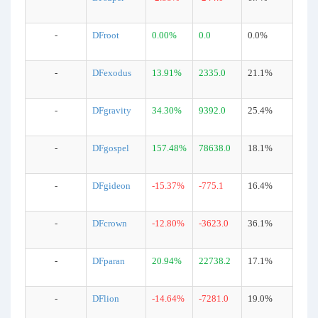
-
DFroot
0.00%
0.0
0.0%
-
DFexodus
13.91%
2335.0
21.1%
-
DFgravity
34.30%
9392.0
25.4%
-
DFgospel
157.48%
78638.0
18.1%
-
DFgideon
-15.37%
-775.1
16.4%
-
DFcrown
-12.80%
-3623.0
36.1%
-
DFparan
20.94%
22738.2
17.1%
-
DFlion
-14.64%
-7281.0
19.0%