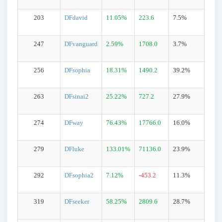
203
DFdavid
11.05%
223.6
7.5%
247
DFvanguard
2.59%
1708.0
3.7%
256
DFsophia
18.31%
1490.2
39.2%
263
DFsinai2
25.22%
727.2
27.9%
274
DFway
76.43%
17766.0
16.0%
279
DFluke
133.01%
71136.0
23.9%
292
DFsophia2
7.12%
-453.2
11.3%
319
DFseeker
58.25%
2809.6
28.7%