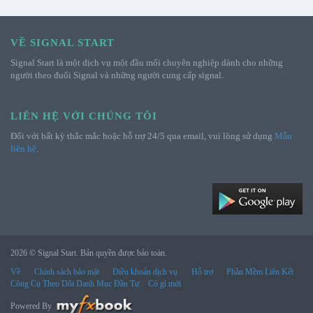
VỀ SIGNAL START
Signal Start là một dịch vụ một đầu mối chuyên nghiệp dành cho những
người theo đuổi Signal và những người cung cấp signal.
LIÊN HỆ VỚI CHÚNG TÔI
Đối với bất kỳ thắc mắc hoặc hỗ trợ 24/5 qua email, vui lòng sử dụng
Mẫu
liên hệ
.
2026 © Signal Start. Bản quyền được bảo toàn.
Về
Chính sách bảo mật
Điều khoản dịch vụ
Hỗ trợ
Phần Mềm Liên Kết
Công Cụ Theo Dõi Danh Mục Đầu Tư
Có gì mới
Powered By