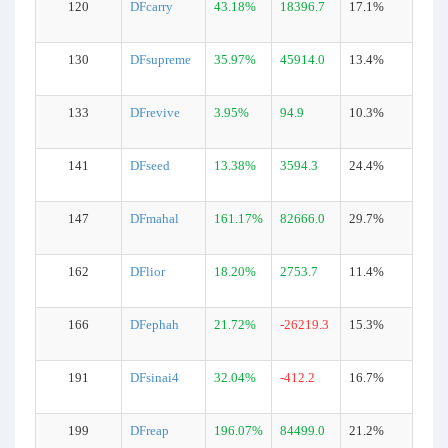
120
DFcarry
43.18%
18396.7
17.1%
130
DFsupreme
35.97%
45914.0
13.4%
133
DFrevive
3.95%
94.9
10.3%
141
DFseed
13.38%
3594.3
24.4%
147
DFmahal
161.17%
82666.0
29.7%
162
DFlior
18.20%
2753.7
11.4%
166
DFephah
21.72%
-26219.3
15.3%
191
DFsinai4
32.04%
-412.2
16.7%
199
DFreap
196.07%
84499.0
21.2%