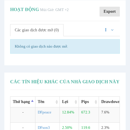
HOẠT ĐỘNG
Múi Giờ: GMT +2
Export
Các giao dịch được mở (0)
Không có giao dịch nào được mở.
CÁC TÍN HIỆU KHÁC CỦA NHÀ GIAO DỊCH NÀY
Thứ hạng
Tên
Lợi
Pips
Drawdown
-
DFpeace
12.84%
672.3
7.6%
-
DFson3
2.50%
119.6
2.3%