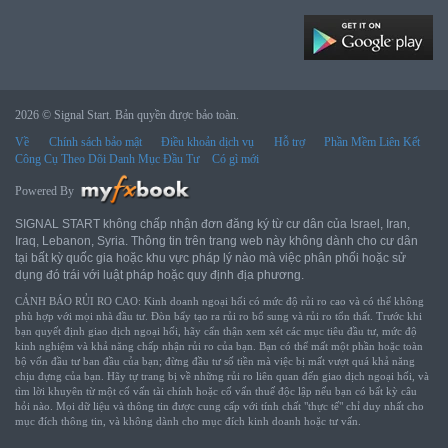
2026 © Signal Start. Bản quyền được bảo toàn.
Về
Chính sách bảo mật
Điều khoản dịch vụ
Hỗ trợ
Phần Mềm Liên Kết
Công Cụ Theo Dõi Danh Mục Đầu Tư
Có gì mới
Powered By
SIGNAL START không chấp nhận đơn đăng ký từ cư dân của Israel, Iran,
Iraq, Lebanon, Syria. Thông tin trên trang web này không dành cho cư dân
tại bất kỳ quốc gia hoặc khu vực pháp lý nào mà việc phân phối hoặc sử
dụng đó trái với luật pháp hoặc quy định địa phương.
CẢNH BÁO RỦI RO CAO: Kinh doanh ngoại hối có mức độ rủi ro cao và có thể không
phù hợp với mọi nhà đầu tư. Đòn bẩy tạo ra rủi ro bổ sung và rủi ro tổn thất. Trước khi
bạn quyết định giao dịch ngoại hối, hãy cẩn thận xem xét các mục tiêu đầu tư, mức độ
kinh nghiệm và khả năng chấp nhận rủi ro của bạn. Bạn có thể mất một phần hoặc toàn
bộ vốn đầu tư ban đầu của bạn; đừng đầu tư số tiền mà việc bị mất vượt quá khả năng
chịu đựng của bạn. Hãy tự trang bị về những rủi ro liên quan đến giao dịch ngoại hối, và
tìm lời khuyên từ một cố vấn tài chính hoặc cố vấn thuế độc lập nếu bạn có bất kỳ câu
hỏi nào. Mọi dữ liệu và thông tin được cung cấp với tính chất "thực tế" chỉ duy nhất cho
mục đích thông tin, và không dành cho mục đích kinh doanh hoặc tư vấn.