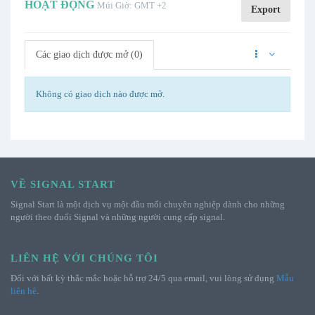
HOẠT ĐỘNG
Múi Giờ: GMT +2
Export
Các giao dịch được mở (0)
Không có giao dịch nào được mở.
VỀ SIGNAL START
Signal Start là một dịch vụ một đầu mối chuyên nghiệp dành cho những
người theo đuổi Signal và những người cung cấp signal.
LIÊN HỆ VỚI CHÚNG TÔI
Đối với bất kỳ thắc mắc hoặc hỗ trợ 24/5 qua email, vui lòng sử dụng
Mẫu
liên hệ
.