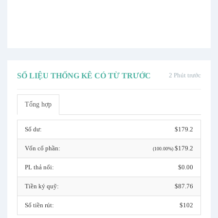
SỐ LIỆU THỐNG KÊ CÓ TỪ TRƯỚC
2 Phút trước
Tổng hợp
Số dư:
$179.2
Vốn cổ phần:
$179.2
(100.00%)
PL thả nổi:
$0.00
Tiền ký quỹ:
$87.76
Số tiền rút:
$102