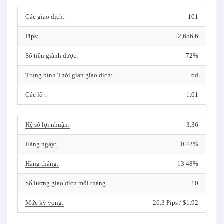
Các giao dịch:
101
Pips:
2,656.6
Số tiền giành được:
72%
Trung bình Thời gian giao dịch:
6d
Các lô :
1.01
Hệ số lợi nhuận:
3.36
Hàng ngày:
0.42%
Hàng tháng:
13.48%
Số lượng giao dịch mỗi tháng
10
Mức kỳ vọng:
26.3 Pips / $1.92