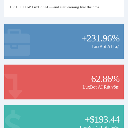
--------------
Hit FOLLOW LuxBot AI — and start earning like the pros.
+231.96%
LuxBot AI Lợi
62.86%
LuxBot AI Rút vốn:
+$193.44
LuxBot AI Lợi nhuận