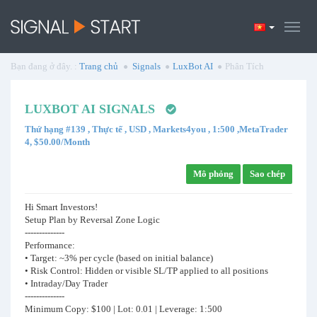
Bạn đang ở đây. :
Trang chủ
Signals
LuxBot AI
Phân Tích
LUXBOT AI SIGNALS
Thứ hạng #139 , Thực tế , USD , Markets4you , 1:500 ,MetaTrader
4, $50.00/Month
Mô phỏng
Sao chép
Hi Smart Investors!
Setup Plan by Reversal Zone Logic
--------------
Performance:
• Target: ~3% per cycle (based on initial balance)
• Risk Control: Hidden or visible SL/TP applied to all positions
• Intraday/Day Trader
--------------
Minimum Copy: $100 | Lot: 0.01 | Leverage: 1:500