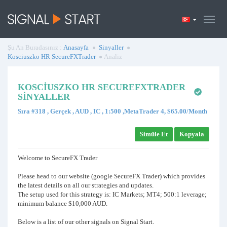
Şu An Buradasınız :
Anasayfa
Sinyaller
Kosciuszko HR SecureFXTrader
Analiz
KOSCIUSZKO HR SECUREFXTRADER
SINYALLER
Sıra #318 , Gerçek , AUD , IC , 1:500 ,MetaTrader 4, $65.00/Month
Simüle Et
Kopyala
Welcome to SecureFX Trader
Please head to our website (google SecureFX Trader) which provides
the latest details on all our strategies and updates.
The setup used for this strategy is: IC Markets; MT4; 500:1 leverage;
minimum balance $10,000 AUD.
Below is a list of our other signals on Signal Start.