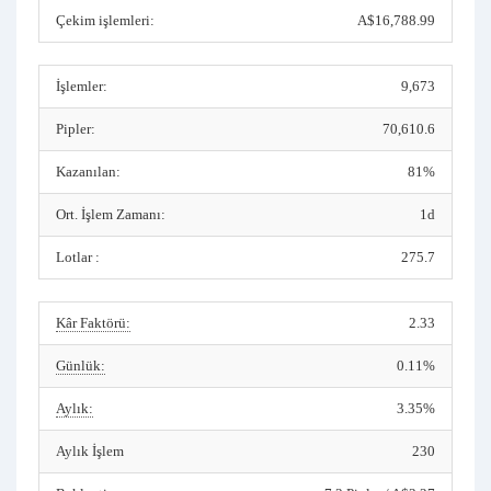
Çekim işlemleri:
A$16,788.99
İşlemler:
9,673
Pipler:
70,610.6
Kazanılan:
81%
Ort. İşlem Zamanı:
1d
Lotlar :
275.7
Kâr Faktörü:
2.33
Günlük:
0.11%
Aylık:
3.35%
Aylık İşlem
230