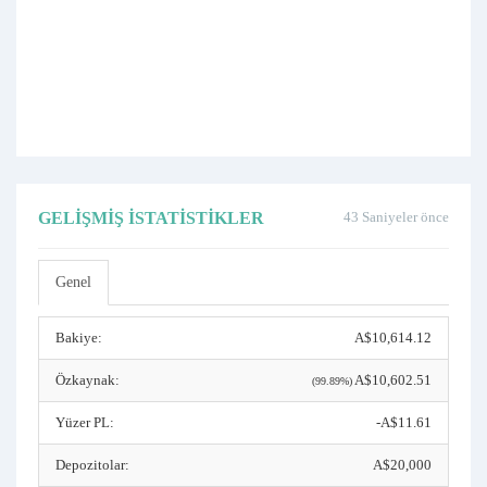
GELIŞMIŞ İSTATISTIKLER
43 Saniyeler önce
Genel
Bakiye:
A$10,614.12
Özkaynak:
A$10,602.51
(99.89%)
Yüzer PL:
-A$11.61
Depozitolar:
A$20,000