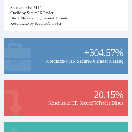
Standard Risk MT4
Cradle by SecureFX Trader
Black Mountain by SecureFX Trader
Kosciuszko by SecureFX Trader
Higher Risk MT4
Kosciuszko HR by SecureFX Trader
Cradle HR SecureFX Trader
+304.57%
Black Mt HR SecureFX Trader
Litchfield VHR SecureFX Trader
Kosciuszko HR SecureFXTrader Kazanç
MT5
CradleMT5 SR SecureFX Trader
Black MT5 SR SecureFXTrader
LitchfieldMT5 SecureFXTrader
20.15%
Kosciuszko HR SecureFXTrader Düşüş