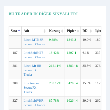
BU TRADER'IN DIĞER SINYALLERI
Sıra
Adı
Kazanç
Pipler
DD
İşlemler
-
Black MT5 SR
9.88%
1343.3
49.0%
180
SecureFXTrader
187
LitchfieldMT5
18.42%
1207.4
6.1%
337
SecureFXTrader
281
Black Mt HR
212.11%
15834.8
35.5%
3735
SecureFX
Trader
300
Kosciuszko
200.17%
84268.4
15.8%
11270
SecureFX
Trader
327
LitchfieldVHR
85.78%
16264.4
39.9%
2695
SecureFXTrader