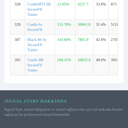
328
CradleMT5 SR
12.65%
4227.7
33.8%
871
SecureFX
Trader
329
Cradle by
133.70%
36961.8
31.4%
5118
SecureFX
387
Black Mt by
143.60%
7881.8
42.6%
2705
SecureFX
Trader
392
Cradle HR
194.31%
26832.9
49.6%
3954
SecureFX
Trader
SIGNAL START HAKKINDA
Signal Start, sinyal takipçileri ve sinyal sağlayıcıları için tek noktada hizmet
sağlayan bir profesyonel sinyal hizmetidir.