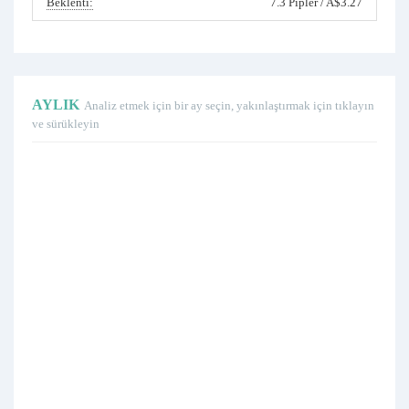
Beklenti:
7.3 Pipler / A$3.27
AYLIK
Analiz etmek için bir ay seçin, yakınlaştırmak için tıklayın
ve sürükleyin