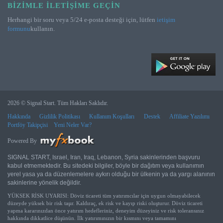
BIZIMLE İLETIŞIME GEÇIN
Herhangi bir soru veya 5/24 e-posta desteği için, lütfen
ietişim
formunu
kullanın.
2026 © Signal Start. Tüm Hakları Saklıdır.
Hakkında
Gizlilik Politikası
Kullanım Koşulları
Destek
Affiliate Yazılımı
Portföy Takipçisi
Yeni Neler Var?
Powered By
SIGNAL START, Israel, Iran, Iraq, Lebanon, Syria sakinlerinden başvuru
kabul etmemektedir. Bu sitedeki bilgiler, böyle bir dağıtım veya kullanımın
yerel yasa ya da düzenlemelere aykırı olduğu bir ülkenin ya da yargı alanının
sakinlerine yönelik değildir.
YÜKSEK RİSK UYARISI: Döviz ticareti tüm yatırımcılar için uygun olmayabilecek
düzeyde yüksek bir risk taşır. Kaldıraç, ek risk ve kayıp riski oluşturur. Döviz ticareti
yapma kararınızdan önce yatırım hedefleriniz, deneyim düzeyiniz ve risk toleransınız
hakkında dikkatlice düşünün. İlk yatırımınızın bir kısmını veya tamamını