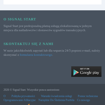
O SIGNAL START
Signal Start jest profesjonalną płatną usługą zlokalizowaną w jednym
miejscu dla naśladowców i dostawców sygnałów transakcyjnych.
SKONTAKTUJ SIĘ Z NAMI
W razie jakichkolwiek zapytań lub dla wsparcia 24/5 poprzez e-mail, należy
skorzystać z
formularza kontaktowego
.
2026 © Signal Start. Wszystkie prawa zastrzeżone.
O
Polityka prywatności
Warunki świadczenia usługi
Pomoc techniczna
Oprogramowanie Afiliacyjne
Narzędzie Do Śledzenia Portfela
Co nowego