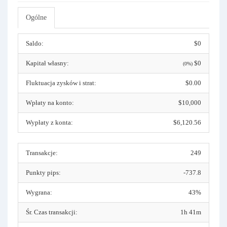
Ogólne
Saldo:
$0
Kapitał własny:
$0
(0%)
Fluktuacja zysków i strat:
$0.00
Wpłaty na konto:
$10,000
Wypłaty z konta:
$6,120.56
Transakcje:
249
Punkty pips:
-737.8
Wygrana:
43%
Śr. Czas transakcji:
1h 41m