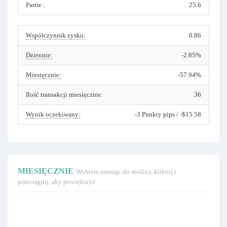
Partie :
25.6
Współczynnik zysku:
0.86
Dziennie:
-2.85%
Miesięcznie:
-57.94%
Ilość transakcji miesięcznie
36
Wynik oczekiwany:
-3 Punkty pips / -$15.58
MIESIĘCZNIE
Wybierz miesiąc do analizy, kliknij i
przeciągnij, aby powiększyć