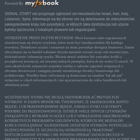
Powered By
SIGNAL START nie przyjmuje zgłoszeń od mieszkańców Israel, Iran, Iraq,
Lebanon, Syria. Informacje na tej stronie nie są skierowane do mieszkańców
jakiegokolwiek kraju lub jurysdykcji, w których taka dystrybucja lub użycie
byłoby sprzeczne z lokalnym prawem lub regulacjami.
OSTRZEŻENIE PRZED DUŻYM RYZYKIEM: Obrót kursami walut zagranicznych
charakteryzuje się dużym ryzykiem, które może być nieodpowiednie dla każdego
inwestora. Dodatkowe ryzyko i narażenie na straty powoduje dźwignia finansowa. Zanim
zdecydujesz się na handel walutami obcymi starannie rozważ swoje cele inwestycyjne,
doświadczenie i tolerancję ryzyka. Możesz stracić niektóre lub wszystkie środki z
początkowej inwestycji; nie inwestuj żadnych pieniędzy, których nie wolno Ci utracić. W
razie jakiekolwiek niejasności uzupełnij wiedzę w zakresie zagrożeń związanych z
obrotem dewizowym i zasięgnij porady niezależnego doradcy finansowego lub
podatkowego. Wszelkie dane i informacje są dostarczane na zasadzie "tak jak jest"
wyłącznie w celach informacyjnych i nie są przeznaczone do celów handlowych lub
udzielania porad.
WCZEŚNIEJSZE WYNIKI NIE MUSZĄ ODZWIERCIEDLAĆ PRZYSZŁYCH
WYNIKÓW. W ŻADEN SPOSÓB NIE TWIERDZIMY, IŻ JAKIEKOLWIEK KONTO
BĘDZIE, LUB PRAWDOPODOBNIE BĘDZIE, DAWAŁO ZYSKI LUB STRATY
PODOBNE DO PRZEDSTAWIONYCH. ISTNIEJE WIELE INNYCH CZYNNIKÓW
ZWIĄZANYCH Z RYNKAMI W OGÓLE LUB Z WDRAŻANIEM JAKICHKOLWIEK
KONKRETNYCH PROGRAMÓW GIEŁDOWYCH, KTÓRYCH NIE MOŻNA DO
KOŃCA UWZGLĘDNIAĆ NA PODSTAWIE OSTATNICH WYNIKÓW. POTENCJALNI
KLIENCI POWINNI ZE SZCZEGÓLNĄ OSTROŻNOŚCIĄ TRAKTOWAĆ
DOTYCHCZASOWE WYNIKI I NIE POWINNI OPIERAĆ SWOICH DECYZJI W
SPRAWIE INWESTYCJI W JAKIKOLWIEK PROGRAM HANDLOWY WYŁĄCZNIE NA