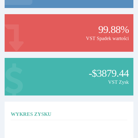
99.88%
VST Spadek wartości
-$3879.44
VST Zysk
WYKRES ZYSKU