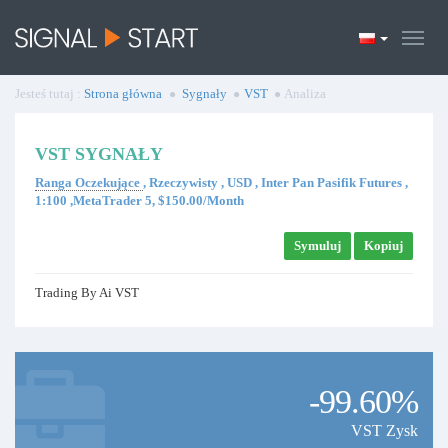
Jesteś tutaj :
Strona główna
Sygnały
VST
Analiza
VST SYGNAŁY
Ranga Oczekujące
, Rzeczywisty , USD , Inter Pan Pasifik Futures ,
1:100 ,MetaTrader 5, $150.00/Month
Symuluj
Kopiuj
Trading By Ai VST
-99.60%
VST Zysk