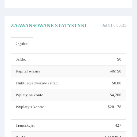
ZAAWANSOWANE STATYSTYKI
Jul 01 o 05:35
Ogólne
Saldo:
$0
Kapitał własny:
$0
(0%)
Fluktuacja zysków i strat:
$0.00
Wpłaty na konto:
$4,200
Wypłaty z konta:
$201.78
Transakcje:
427