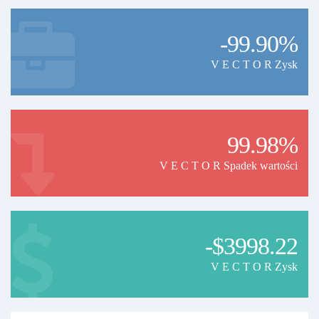
-99.90%
V E C T O R Zysk
99.98%
V E C T O R Spadek wartości
-$3998.22
V E C T O R Zysk