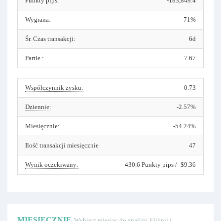
Punkty pips:
-183,849.4
Wygrana:
71%
Śr. Czas transakcji:
6d
Partie :
7.67
Współczynnik zysku:
0.73
Dziennie:
-2.57%
Miesięcznie:
-54.24%
Ilość transakcji miesięcznie
47
Wynik oczekiwany:
-430.6 Punkty pips / -$9.36
MIESIĘCZNIE
Wybierz miesiąc do analizy, kliknij i