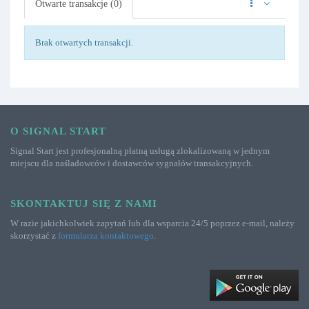
Otwarte transakcje (0)
Brak otwartych transakcji.
O SIGNAL START
Signal Start jest profesjonalną płatną usługą zlokalizowaną w jednym
miejscu dla naśladowców i dostawców sygnałów transakcyjnych.
SKONTAKTUJ SIĘ Z NAMI
W razie jakichkolwiek zapytań lub dla wsparcia 24/5 poprzez e-mail, należy
skorzystać z
formularza kontaktowego
.