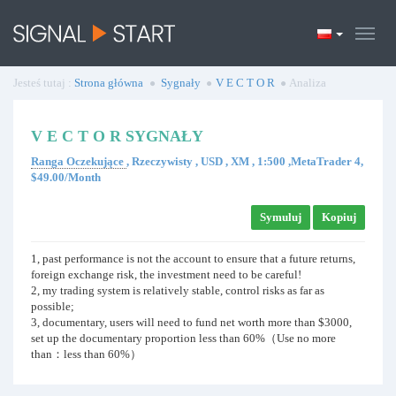
Jesteś tutaj :
Strona główna
Sygnały
V E C T O R
Analiza
V E C T O R SYGNAŁY
Ranga Oczekujące
, Rzeczywisty , USD , XM , 1:500 ,MetaTrader 4,
$49.00/Month
Symuluj
Kopiuj
1, past performance is not the account to ensure that a future returns,
foreign exchange risk, the investment need to be careful!
2, my trading system is relatively stable, control risks as far as
possible;
3, documentary, users will need to fund net worth more than $3000,
set up the documentary proportion less than 60%（Use no more
than：less than 60%）