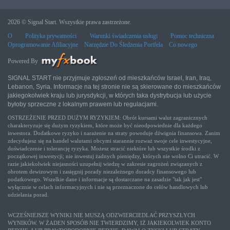
2026 © Signal Start. Wszystkie prawa zastrzeżone.
O
Polityka prywatności
Warunki świadczenia usługi
Pomoc techniczna
Oprogramowanie Afiliacyjne
Narzędzie Do Śledzenia Portfela
Co nowego
Powered By
SIGNAL START nie przyjmuje zgłoszeń od mieszkańców Israel, Iran, Iraq,
Lebanon, Syria. Informacje na tej stronie nie są skierowane do mieszkańców
jakiegokolwiek kraju lub jurysdykcji, w których taka dystrybucja lub użycie
byłoby sprzeczne z lokalnym prawem lub regulacjami.
OSTRZEŻENIE PRZED DUŻYM RYZYKIEM: Obrót kursami walut zagranicznych
charakteryzuje się dużym ryzykiem, które może być nieodpowiednie dla każdego
inwestora. Dodatkowe ryzyko i narażenie na straty powoduje dźwignia finansowa. Zanim
zdecydujesz się na handel walutami obcymi starannie rozważ swoje cele inwestycyjne,
doświadczenie i tolerancję ryzyka. Możesz stracić niektóre lub wszystkie środki z
początkowej inwestycji; nie inwestuj żadnych pieniędzy, których nie wolno Ci utracić. W
razie jakiekolwiek niejasności uzupełnij wiedzę w zakresie zagrożeń związanych z
obrotem dewizowym i zasięgnij porady niezależnego doradcy finansowego lub
podatkowego. Wszelkie dane i informacje są dostarczane na zasadzie "tak jak jest"
wyłącznie w celach informacyjnych i nie są przeznaczone do celów handlowych lub
udzielania porad.
WCZEŚNIEJSZE WYNIKI NIE MUSZĄ ODZWIERCIEDLAĆ PRZYSZŁYCH
WYNIKÓW. W ŻADEN SPOSÓB NIE TWIERDZIMY, IŻ JAKIEKOLWIEK KONTO