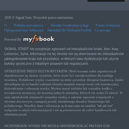
2026 © Signal Start. Wszystkie prawa zastrzeżone.
O
Polityka prywatności
Warunki świadczenia usługi
Pomoc techniczna
Oprogramowanie Afiliacyjne
Narzędzie Do Śledzenia Portfela
Co nowego
Powered By
SIGNAL START nie przyjmuje zgłoszeń od mieszkańców Israel, Iran, Iraq,
Lebanon, Syria. Informacje na tej stronie nie są skierowane do mieszkańców
jakiegokolwiek kraju lub jurysdykcji, w których taka dystrybucja lub użycie
byłoby sprzeczne z lokalnym prawem lub regulacjami.
OSTRZEŻENIE PRZED DUŻYM RYZYKIEM: Obrót kursami walut zagranicznych
charakteryzuje się dużym ryzykiem, które może być nieodpowiednie dla każdego
inwestora. Dodatkowe ryzyko i narażenie na straty powoduje dźwignia finansowa. Zanim
zdecydujesz się na handel walutami obcymi starannie rozważ swoje cele inwestycyjne,
doświadczenie i tolerancję ryzyka. Możesz stracić niektóre lub wszystkie środki z
początkowej inwestycji; nie inwestuj żadnych pieniędzy, których nie wolno Ci utracić. W
razie jakiekolwiek niejasności uzupełnij wiedzę w zakresie zagrożeń związanych z
obrotem dewizowym i zasięgnij porady niezależnego doradcy finansowego lub
podatkowego. Wszelkie dane i informacje są dostarczane na zasadzie "tak jak jest"
wyłącznie w celach informacyjnych i nie są przeznaczone do celów handlowych lub
udzielania porad.
WCZEŚNIEJSZE WYNIKI NIE MUSZĄ ODZWIERCIEDLAĆ PRZYSZŁYCH