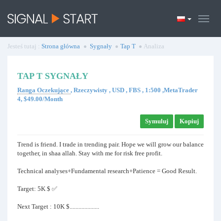
Jesteś tutaj :
Strona główna
Sygnały
Tap T
Analiza
TAP T SYGNAŁY
Ranga Oczekujące
, Rzeczywisty , USD , FBS , 1:500 ,MetaTrader
4, $49.00/Month
Symuluj
Kopiuj
Trend is friend. I trade in trending pair. Hope we will grow our balance
together, in shaa allah. Stay with me for risk free profit.
Technical analyses+Fundamental research+Patience = Good Result.
Target: 5K $ ✅
Next Target : 10K $....................