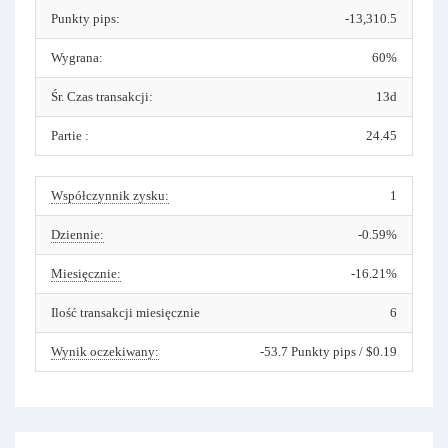
Punkty pips:
-13,310.5
Wygrana:
60%
Śr. Czas transakcji:
13d
Partie :
24.45
Współczynnik zysku:
1
Dziennie:
-0.59%
Miesięcznie:
-16.21%
Ilość transakcji miesięcznie
6
Wynik oczekiwany:
-53.7 Punkty pips / $0.19