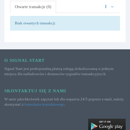
Otwarte transakcje (0)
Brak otwartych transakcji.
O SIGNAL START
Signal Start jest profesjonalną płatną usługą zlokalizowaną w jednym
miejscu dla naśladowców i dostawców sygnałów transakcyjnych.
SKONTAKTUJ SIĘ Z NAMI
W razie jakichkolwiek zapytań lub dla wsparcia 24/5 poprzez e-mail, należy
skorzystać z
formularza kontaktowego
.