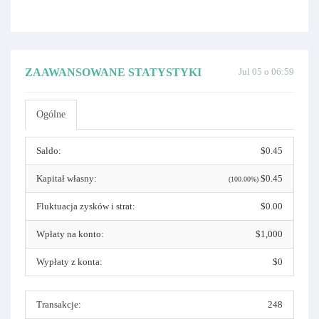
ZAAWANSOWANE STATYSTYKI
Jul 05 o 06:59
Ogólne
Saldo:
$0.45
Kapitał własny:
$0.45
(100.00%)
Fluktuacja zysków i strat:
$0.00
Wpłaty na konto:
$1,000
Wypłaty z konta:
$0
Transakcje:
248