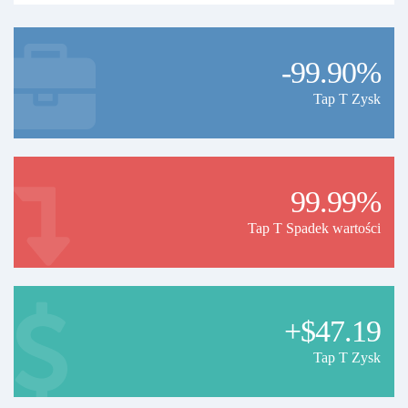
-99.90%
Tap T Zysk
99.99%
Tap T Spadek wartości
+$47.19
Tap T Zysk