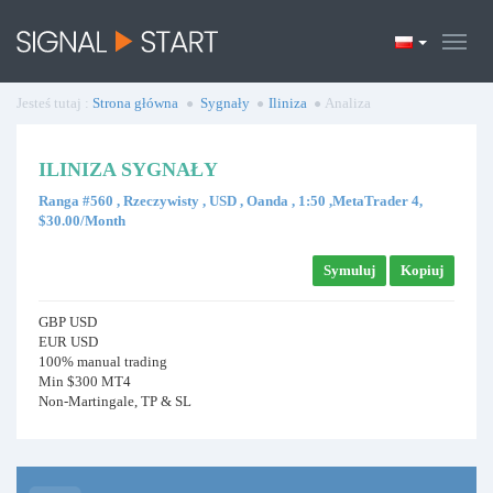
Jesteś tutaj :
Strona główna
Sygnały
Iliniza
Analiza
ILINIZA SYGNAŁY
Ranga #560 , Rzeczywisty , USD , Oanda , 1:50 ,MetaTrader 4,
$30.00/Month
Symuluj
Kopiuj
GBP USD
EUR USD
100% manual trading
Min $300 MT4
Non-Martingale, TP & SL