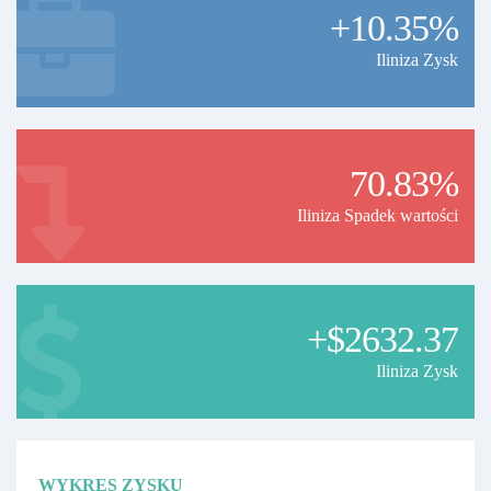
+10.35%
Iliniza Zysk
70.83%
Iliniza Spadek wartości
+$2632.37
Iliniza Zysk
WYKRES ZYSKU