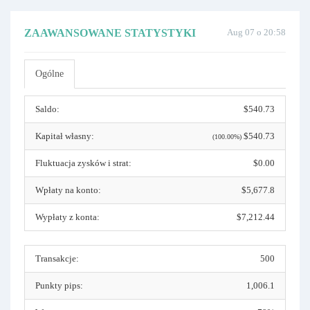
ZAAWANSOWANE STATYSTYKI
Aug 07 o 20:58
Ogólne
Saldo:
$540.73
Kapitał własny:
$540.73
(100.00%)
Fluktuacja zysków i strat:
$0.00
Wpłaty na konto:
$5,677.8
Wypłaty z konta:
$7,212.44
Transakcje:
500
Punkty pips:
1,006.1