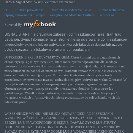
2026 © Signal Start. Wszystkie prawa zastrzeżone.
O
Polityka prywatności
Warunki świadczenia usługi
Pomoc techniczna
Oprogramowanie Afiliacyjne
Narzędzie Do Śledzenia Portfela
Co nowego
Powered By
SIGNAL START nie przyjmuje zgłoszeń od mieszkańców Israel, Iran, Iraq,
Lebanon, Syria. Informacje na tej stronie nie są skierowane do mieszkańców
jakiegokolwiek kraju lub jurysdykcji, w których taka dystrybucja lub użycie
byłoby sprzeczne z lokalnym prawem lub regulacjami.
OSTRZEŻENIE PRZED DUŻYM RYZYKIEM: Obrót kursami walut zagranicznych
charakteryzuje się dużym ryzykiem, które może być nieodpowiednie dla każdego
inwestora. Dodatkowe ryzyko i narażenie na straty powoduje dźwignia finansowa. Zanim
zdecydujesz się na handel walutami obcymi starannie rozważ swoje cele inwestycyjne,
doświadczenie i tolerancję ryzyka. Możesz stracić niektóre lub wszystkie środki z
początkowej inwestycji; nie inwestuj żadnych pieniędzy, których nie wolno Ci utracić. W
razie jakiekolwiek niejasności uzupełnij wiedzę w zakresie zagrożeń związanych z
obrotem dewizowym i zasięgnij porady niezależnego doradcy finansowego lub
podatkowego. Wszelkie dane i informacje są dostarczane na zasadzie "tak jak jest"
wyłącznie w celach informacyjnych i nie są przeznaczone do celów handlowych lub
udzielania porad.
WCZEŚNIEJSZE WYNIKI NIE MUSZĄ ODZWIERCIEDLAĆ PRZYSZŁYCH
WYNIKÓW. W ŻADEN SPOSÓB NIE TWIERDZIMY, IŻ JAKIEKOLWIEK KONTO
BĘDZIE, LUB PRAWDOPODOBNIE BĘDZIE, DAWAŁO ZYSKI LUB STRATY
PODOBNE DO PRZEDSTAWIONYCH. ISTNIEJE WIELE INNYCH CZYNNIKÓW
ZWIĄZANYCH Z RYNKAMI W OGÓLE LUB Z WDRAŻANIEM JAKICHKOLWIEK