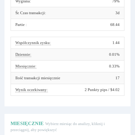
Wygrana:
79%
Śr. Czas transakcji:
3d
Partie :
68.44
Współczynnik zysku:
1.44
Dziennie:
0.01%
Miesięcznie:
0.33%
Ilość transakcji miesięcznie
17
Wynik oczekiwany:
2 Punkty pips / $4.02
MIESIĘCZNIE
Wybierz miesiąc do analizy, kliknij i
przeciągnij, aby powiększyć