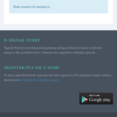
Brak otwartych transakcji.
O SIGNAL START
Signal Start jest profesjonalną płatną usługą zlokalizowaną w jednym
miejscu dla naśladowców i dostawców sygnałów transakcyjnych.
SKONTAKTUJ SIĘ Z NAMI
W razie jakichkolwiek zapytań lub dla wsparcia 24/5 poprzez e-mail, należy
skorzystać z
formularza kontaktowego
.