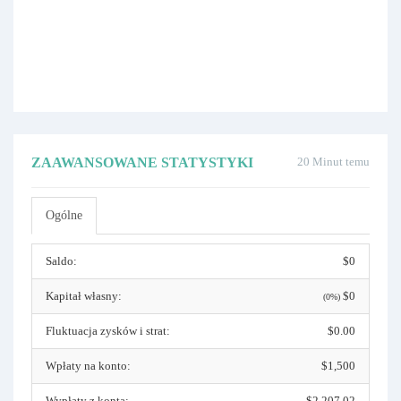
ZAAWANSOWANE STATYSTYKI
20 Minut temu
Ogólne
Saldo:
$0
Kapitał własny:
$0
(0%)
Fluktuacja zysków i strat:
$0.00
Wpłaty na konto:
$1,500
Wypłaty z konta:
$2,207.02