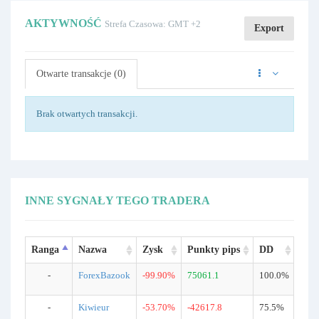
AKTYWNOŚĆ
Strefa Czasowa: GMT +2
Export
Otwarte transakcje (0)
Brak otwartych transakcji.
INNE SYGNAŁY TEGO TRADERA
Ranga
Nazwa
Zysk
Punkty pips
DD
Tra
-
ForexBazook
-99.90%
75061.1
100.0%
756
-
Kiwieur
-53.70%
-42617.8
75.5%
970