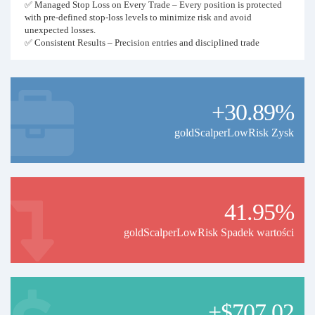
✅ Managed Stop Loss on Every Trade – Every position is protected
with pre-defined stop-loss levels to minimize risk and avoid
unexpected losses.
✅ Consistent Results – Precision entries and disciplined trade
management for long-term profitability.
If you’re looking for reliable signals with proven risk management,
this is the service for you.
+30.89%
goldScalperLowRisk Zysk
41.95%
goldScalperLowRisk Spadek wartości
+$707.02