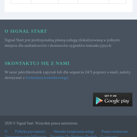
O SIGNAL START
Signal Start jest profesjonalną płatną usługą zlokalizowaną w jednym
miejscu dla naśladowców i dostawców sygnałów transakcyjnych.
SKONTAKTUJ SIĘ Z NAMI
W razie jakichkolwiek zapytań lub dla wsparcia 24/5 poprzez e-mail, należy
skorzystać z
formularza kontaktowego
.
2026 © Signal Start. Wszystkie prawa zastrzeżone.
O
Polityka prywatności
Warunki świadczenia usługi
Pomoc techniczna
Oprogramowanie Afiliacyjne
Narzędzie Do Śledzenia Portfela
Co nowego