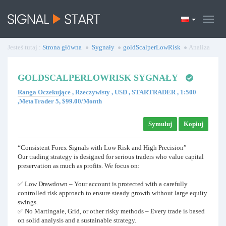
Jesteś tutaj :
Strona główna
Sygnały
goldScalperLowRisk
Analiza
GOLDSCALPERLOWRISK SYGNAŁY
Ranga Oczekujące
, Rzeczywisty , USD , STARTRADER , 1:500
,MetaTrader 5, $99.00/Month
Symuluj
Kopiuj
“Consistent Forex Signals with Low Risk and High Precision”
Our trading strategy is designed for serious traders who value capital
preservation as much as profits. We focus on:
✅ Low Drawdown – Your account is protected with a carefully
controlled risk approach to ensure steady growth without large equity
swings.
✅ No Martingale, Grid, or other risky methods – Every trade is based
on solid analysis and a sustainable strategy.