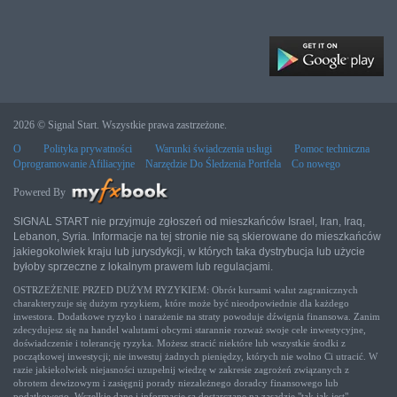
2026 © Signal Start. Wszystkie prawa zastrzeżone.
O
Polityka prywatności
Warunki świadczenia usługi
Pomoc techniczna
Oprogramowanie Afiliacyjne
Narzędzie Do Śledzenia Portfela
Co nowego
Powered By
SIGNAL START nie przyjmuje zgłoszeń od mieszkańców Israel, Iran, Iraq,
Lebanon, Syria. Informacje na tej stronie nie są skierowane do mieszkańców
jakiegokolwiek kraju lub jurysdykcji, w których taka dystrybucja lub użycie
byłoby sprzeczne z lokalnym prawem lub regulacjami.
OSTRZEŻENIE PRZED DUŻYM RYZYKIEM: Obrót kursami walut zagranicznych
charakteryzuje się dużym ryzykiem, które może być nieodpowiednie dla każdego
inwestora. Dodatkowe ryzyko i narażenie na straty powoduje dźwignia finansowa. Zanim
zdecydujesz się na handel walutami obcymi starannie rozważ swoje cele inwestycyjne,
doświadczenie i tolerancję ryzyka. Możesz stracić niektóre lub wszystkie środki z
początkowej inwestycji; nie inwestuj żadnych pieniędzy, których nie wolno Ci utracić. W
razie jakiekolwiek niejasności uzupełnij wiedzę w zakresie zagrożeń związanych z
obrotem dewizowym i zasięgnij porady niezależnego doradcy finansowego lub
podatkowego. Wszelkie dane i informacje są dostarczane na zasadzie "tak jak jest"