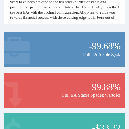
years have been devoted to the relentless pursuit of stable and
profitable expert advisors. I am confident that I have finally unearthed
the best EAs with the optimal configuration. Allow me to guide you
towards financial success with these cutting-edge tools, born out of
years of research and in-depth expertise.
Discover the power of my trading strategy, meticulously crafted
around 3 rigorously selected and tested Expert Advisors.
-99.68%
Performance ranges between 10% and 30% per month.
To ensure cautious management, I've implemented a system to
maintain a maximum drawdown.
Full EA Stable Zysk
This fully automated strategy eliminates any risks associated with
manual decisions.
Hosted on a low-latency dedicated server, my system is constantly
connected to my broker, ensuring optimal trade execution at the right
moment.
99.88%
I highly recommend using the broker "IC Markets" with a minimum
capital of $500.
Full EA Stable Spadek wartości
Join me to benefit from this approach and maximize your gains in the
financial market :-)
~~~~~~~~~~
-$33.32