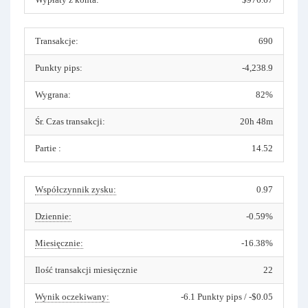
Transakcje:
690
Punkty pips:
-4,238.9
Wygrana:
82%
Śr. Czas transakcji:
20h 48m
Partie :
14.52
Współczynnik zysku:
0.97
Dziennie:
-0.59%
Miesięcznie:
-16.38%
Ilość transakcji miesięcznie
22
Wynik oczekiwany:
-6.1 Punkty pips / -$0.05