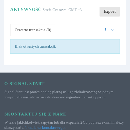
AKTYWNOŚĆ
Strefa Czasowa: GMT +3
Export
Otwarte transakcje (0)
Brak otwartych transakcji.
O SIGNAL START
Signal Start jest profesjonalną płatną usługą zlokalizowaną w jednym
miejscu dla naśladowców i dostawców sygnałów transakcyjnych.
SKONTAKTUJ SIĘ Z NAMI
W razie jakichkolwiek zapytań lub dla wsparcia 24/5 poprzez e-mail, należy
skorzystać z
formularza kontaktowego
.