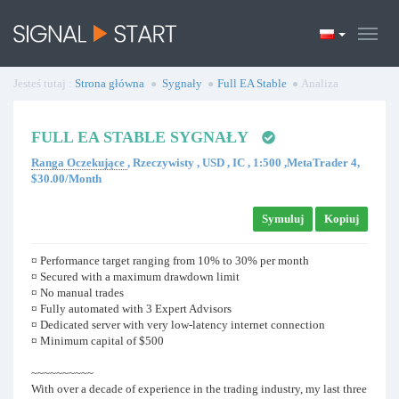
Jesteś tutaj :
Strona główna
Sygnały
Full EA Stable
Analiza
FULL EA STABLE SYGNAŁY
Ranga Oczekujące
, Rzeczywisty , USD , IC , 1:500 ,MetaTrader 4,
$30.00/Month
Symuluj
Kopiuj
¤ Performance target ranging from 10% to 30% per month
¤ Secured with a maximum drawdown limit
¤ No manual trades
¤ Fully automated with 3 Expert Advisors
¤ Dedicated server with very low-latency internet connection
¤ Minimum capital of $500
~~~~~~~~~~
With over a decade of experience in the trading industry, my last three