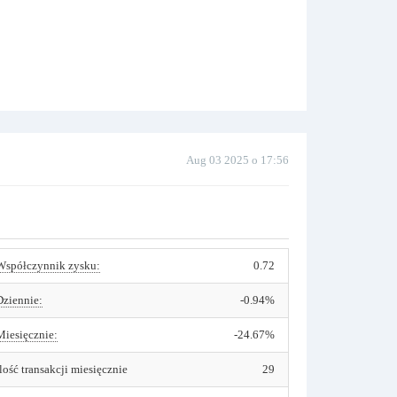
Aug 03 2025 o 17:56
Współczynnik zysku:
0.72
Dziennie:
-0.94%
Miesięcznie:
-24.67%
Ilość transakcji miesięcznie
29