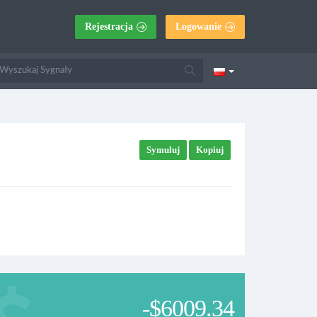
Rejestracja
Logowanie
Symuluj
Kopiuj
-$6009.34