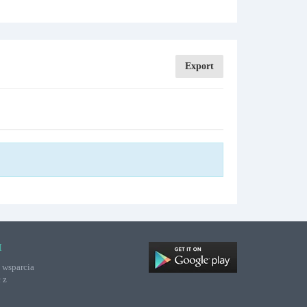
Export
I
 wsparcia
 z