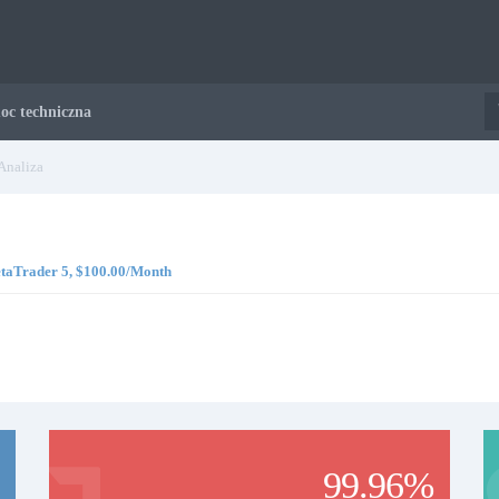
oc techniczna
Analiza
MetaTrader 5, $100.00/Month
99.96%