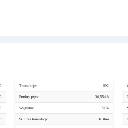
0
Transakcje:
692
0
Punkty pips:
-30,554.8
0
Wygrana:
61%
6
Śr. Czas transakcji:
1h 36m