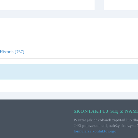
Historia (767)
SKONTAKTUJ SIĘ Z NAM
W razie jakichkolwiek zapytań lub dla
24/5 poprzez e-mail, należy skorzystać
formularza kontaktowego
.