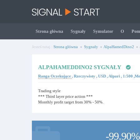
Strona główna
Sygnały
Symulator
O
Pom
Jesteś tutaj :
Strona główna
Sygnały
AlpaHamedDino2
ALPAHAMEDDINO2 SYGNAŁY
Ranga Oczekujące
, Rzeczywisty , USD , Alpari , 1:500 ,
Trading style
*** Third layer price action ***
Monthly profit target from 30% - 50%.
-99.90%