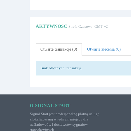
AKTYWNOŚĆ
Strefa Czasowa: GMT +2
Otwarte transakcje (0)
Otwarte zlecenia (0)
Brak otwartych transakcji.
O SIGNAL START
Signal Start jest profesjonalną płatną usługą
zlokalizowaną w jednym miejscu dla
naśladowców i dostawców sygnałów
transakcyjnych.