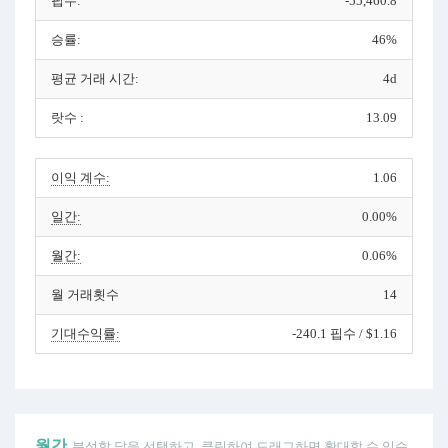
핍수:
-55,460.8
승률:
46%
평균 거래 시간:
4d
랏수 :
13.09
이익 계수:
1.06
일간:
0.00%
월간:
0.06%
월 거래횟수
14
기대수익률:
-240.1 핍수 / $1.16
월간
분석할 달을 선택하고, 클릭하여 드래그하면 확대할 수 있습