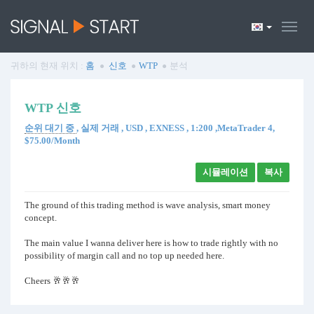
귀하의 현재 위치 :
홈
신호
WTP
분석
WTP 신호
순위 대기 중
, 실제 거래 , USD , EXNESS , 1:200 ,MetaTrader 4,
$75.00/Month
시뮬레이션
복사
The ground of this trading method is wave analysis, smart money
concept.
The main value I wanna deliver here is how to trade rightly with no
possibility of margin call and no top up needed here.
Cheers 🥂🥂🥂