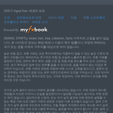
2026 © Signal Start. 제권리 보유.
소개
개인정보보호 정책
서비스 약관
지원
제휴 소프트웨어
포트폴리오 트래커
새로운 소식
Powered By
SIGNAL START는 Israel, Iran, Iraq, Lebanon, Syria 거주자의 신청을 받지 않습
니다. 본 사이트의 정보는 해당 배포나 사용이 현지 법률이나 규정에 위배되는
국가 또는 관할 지역의 거주자를 대상으로 하지 않습니다.
높은 위험 경고: 외환 거래는 모든 투자자에게는 적합하지 않을 수 있는 높은 수준의 위
험이 수반됩니다. 레버리지는 추가적인 위험 및 손실에 노출되게 합니다. 외환 거래를
결정하기 전에, 귀하의 투자 목적, 경험 수준 및 위험 허용 한도를 주의 깊게 고려하십
시오. 초기 투자금의 일부 또는 전부를 잃을 수 있으므로, 잃을 여유가 없는 자금은 투
자하지 마십시오. 외환 거래와 관련된 위험에 대해 스스로 교육을 받으시고, 질문이 있
는 경우에는 독립적인 금융 또는 세무 자문인으로부터 조언을 구하십시오. 모든 데이터
와 정보는 정보 제공의 목적으로만 있는 그대로 제공되며, 거래 목적이나 조언을 위해
의도된 것은 아닙니다.
과거의 실적 결과가 반드시 미래의 결과를 나타내지는 않습니다. 어떤 계정이 제시한
계정들과 비슷한 이익이나 손실을 달성한다거나 달성할 가능성이 높다라는 어떤 표현
도 하지 않습니다. 일반적으로 시장과, 또는 과거 실적 결과에 의해 완전히 설명할 수
없는 특정 거래 프로그램의 구현과 관련된 수많은 다른 요인들이 있습니다. 잠재 고객
은 과거 실적 결과에 과도하게 의존하는 것을 특별히 주의해야 하며, 제시된 과거 실적
만을 근거로 어떤 거래 프로그램에 투자하는 결정을 하지 않아야 합니다. 또한, 잠재 고
객은 투자 결정을 할 때에 거래 결정을 내리는 사람 또는 조직과, 관련 장점 및 위험을