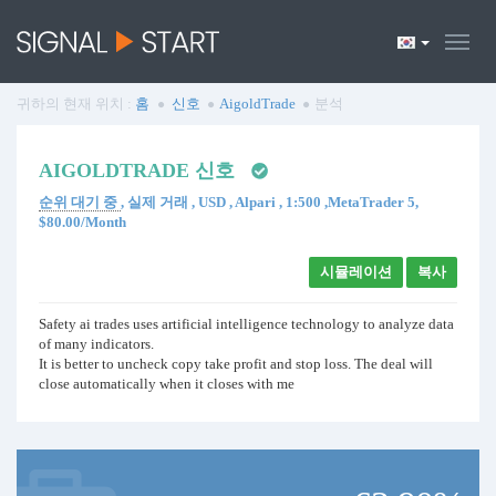
귀하의 현재 위치 :
홈
신호
AigoldTrade
분석
AIGOLDTRADE 신호
순위 대기 중
, 실제 거래 , USD , Alpari , 1:500 ,MetaTrader 5,
$80.00/Month
시뮬레이션
복사
Safety ai trades uses artificial intelligence technology to analyze data
of many indicators.
It is better to uncheck copy take profit and stop loss. The deal will
close automatically when it closes with me