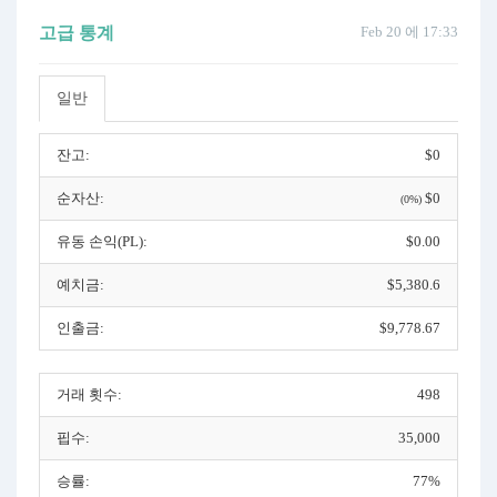
고급 통계
Feb 20 에 17:33
일반
잔고:
$0
순자산:
$0
(0%)
유동 손익(PL):
$0.00
예치금:
$5,380.6
인출금:
$9,778.67
거래 횟수:
498
핍수:
35,000
승률:
77%