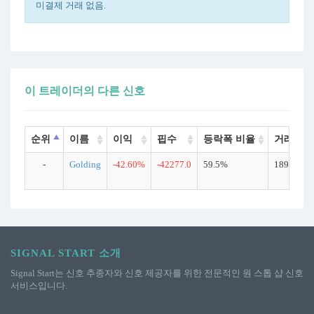
미결제 거래 없음.
이 트레이더의 다른 신호
순위
이름
이익
핍수
등락폭 비율
거래 횟
-
Golding
-42.60%
-42277.0
59.5%
189
SIGNAL START 소개
Signal Start는 신호 추종자와 신호 제공자를 위한 전문적인 원 스톱 샵 신호
서비스입니다.