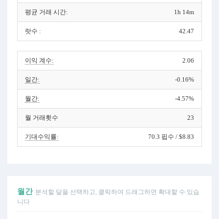
평균 거래 시간:
1h 14m
랏수 :
42.47
이익 계수:
2.06
일간:
-0.16%
월간:
-4.57%
월 거래횟수
23
기대수익률:
70.3 핍수 / $8.83
월간
분석할 달을 선택하고, 클릭하여 드래그하면 확대할 수 있습
니다