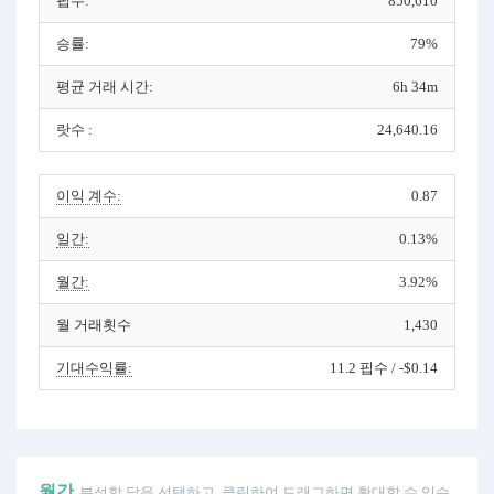
핍수:
850,610
승률:
79%
평균 거래 시간:
6h 34m
랏수 :
24,640.16
이익 계수:
0.87
일간:
0.13%
월간:
3.92%
월 거래횟수
1,430
기대수익률:
11.2 핍수 / -$0.14
월간
분석할 달을 선택하고, 클릭하여 드래그하면 확대할 수 있습