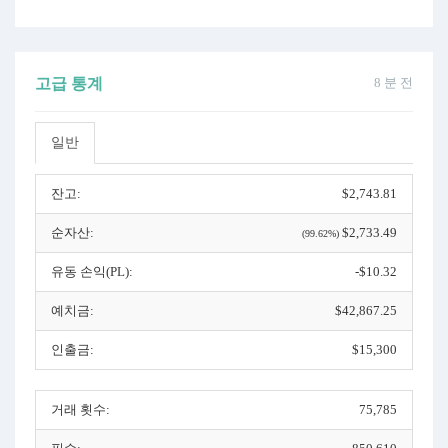
고급 통계
8 분 전
일반
잔고:
$2,743.81
순자산:
$2,733.49
(99.62%)
유동 손익(PL):
-$10.32
예치금:
$42,867.25
인출금:
$15,300
거래 횟수:
75,785