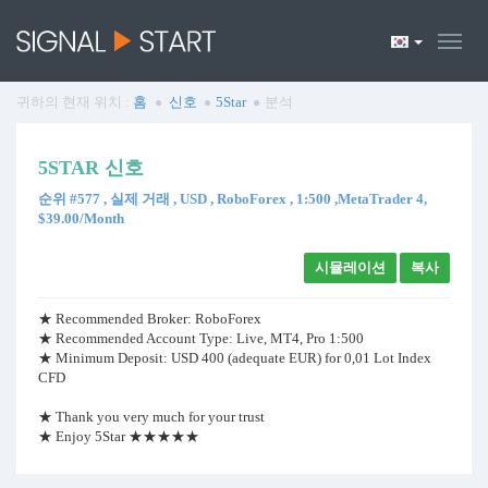
귀하의 현재 위치 :
홈
신호
5Star
분석
5STAR 신호
순위 #577 , 실제 거래 , USD , RoboForex , 1:500 ,MetaTrader 4,
$39.00/Month
시뮬레이션
복사
★ Recommended Broker: RoboForex
★ Recommended Account Type: Live, MT4, Pro 1:500
★ Minimum Deposit: USD 400 (adequate EUR) for 0,01 Lot Index
CFD
★ Thank you very much for your trust
★ Enjoy 5Star ★★★★★