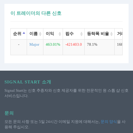
이 트레이더의 다른 신호
순위
이름
이익
핍수
등락폭 비율
거래 횟
-
Major
463.01%
-421403.0
78.1%
16814
SIGNAL START 소개
Signal Start는 신호 추종자와 신호 제공자를 위한 전문적인 원 스톱 샵 신호
서비스입니다.
문의
모든 문의 사항 또는 5일 24시간 이메일 지원에 대해서는,
문의 양식
을 사
용해 주십시오.