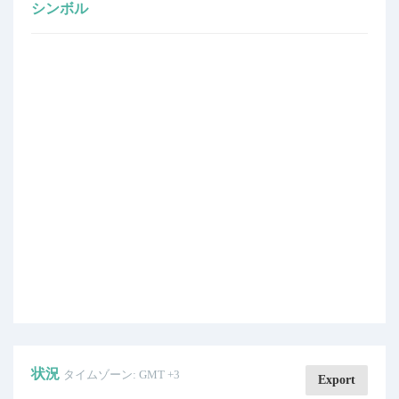
シンボル
状況
タイムゾーン: GMT +3
Export