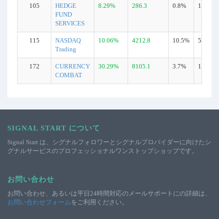
105
HEDGE
8.29%
286.3
0.8%
178
FUND
SERVICES
115
NASDAQ
10.06%
4212.8
10.5%
54
Trading
172
CURRENCY
30.29%
8105.1
3.7%
1491
COMBAT
SIGNAL START について
Signal Start は、シグナルフォロワーとシグナルプロバイダーに向けたシ
グナルサービスのプロフェッショナルワンストップショップです。
お問い合わせ
お問い合わせ、あるいは平日24時間対応のメールサポートにの詳細は、
お問い合わせフォーム
をご利用ください。