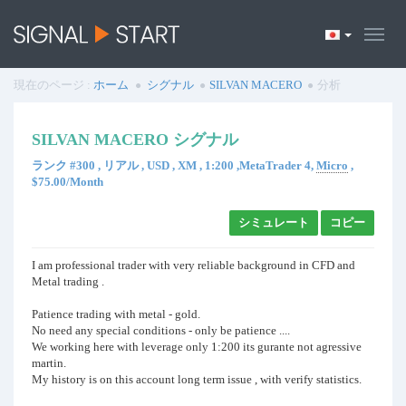
現在のページ :
ホーム
シグナル
SILVAN MACERO
分析
SILVAN MACERO シグナル
ランク #300 , リアル , USD , XM , 1:200 ,MetaTrader 4,
Micro
,
$75.00/Month
シミュレート
コピー
I am professional trader with very reliable background in CFD and
Metal trading .
Patience trading with metal - gold.
No need any special conditions - only be patience ....
We working here with leverage only 1:200 its gurante not agressive
martin.
My history is on this account long term issue , with verify statistics.