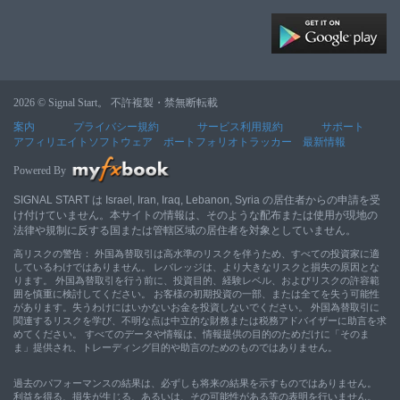
2026 © Signal Start。 不許複製・禁無断転載
案内
プライバシー規約
サービス利用規約
サポート
アフィリエイトソフトウェア
ポートフォリオトラッカー
最新情報
Powered By
SIGNAL START は Israel, Iran, Iraq, Lebanon, Syria の居住者からの申請を受
け付けていません。本サイトの情報は、そのような配布または使用が現地の
法律や規制に反する国または管轄区域の居住者を対象としていません。
高リスクの警告： 外国為替取引は高水準のリスクを伴うため、すべての投資家に適
しているわけではありません。 レバレッジは、より大きなリスクと損失の原因とな
ります。 外国為替取引を行う前に、投資目的、経験レベル、およびリスクの許容範
囲を慎重に検討してください。 お客様の初期投資の一部、または全てを失う可能性
があります。失うわけにはいかないお金を投資しないでください。 外国為替取引に
関連するリスクを学び、不明な点は中立的な財務または税務アドバイザーに助言を求
めてください。 すべてのデータや情報は、情報提供の目的のためだけに「そのま
ま」提供され、トレーディング目的や助言のためのものではありません。
過去のパフォーマンスの結果は、必ずしも将来の結果を示すものではありません。
利益を得る、損失が生じる、あるいは、その可能性がある等の表明を行いません。