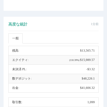
高度な統計
1分前
一般
残高:
$13,505.71
エクイティ:
$15,989.57
(118.39%)
未決済 PL:
-$3.32
数デポジット:
$48,226.1
出金:
$41,606.32
取引数:
1,099