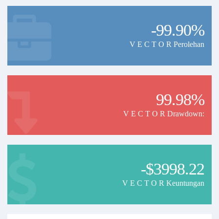
-99.90%
V E C T O R Perolehan
99.98%
V E C T O R Drawdown:
-$3998.22
V E C T O R Keuntungan