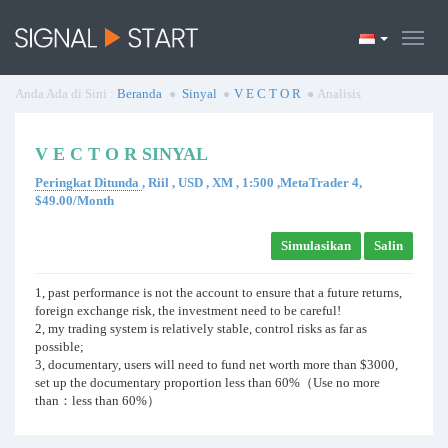
Anda Ada di Sini :
Beranda
Sinyal
V E C T O R
Analisis
V E C T O R SINYAL
Peringkat Ditunda
, Riil , USD , XM , 1:500 ,MetaTrader 4,
$49.00/Month
Simulasikan
Salin
1, past performance is not the account to ensure that a future returns,
foreign exchange risk, the investment need to be careful!
2, my trading system is relatively stable, control risks as far as
possible;
3, documentary, users will need to fund net worth more than $3000,
set up the documentary proportion less than 60%（Use no more
than：less than 60%）