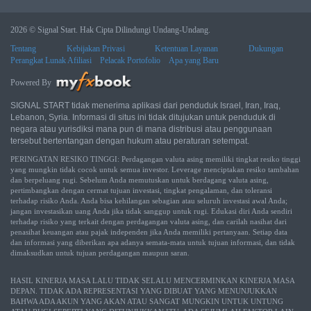
2026 © Signal Start. Hak Cipta Dilindungi Undang-Undang.
Tentang
Kebijakan Privasi
Ketentuan Layanan
Dukungan
Perangkat Lunak Afiliasi
Pelacak Portofolio
Apa yang Baru
Powered By
SIGNAL START tidak menerima aplikasi dari penduduk Israel, Iran, Iraq,
Lebanon, Syria. Informasi di situs ini tidak ditujukan untuk penduduk di
negara atau yurisdiksi mana pun di mana distribusi atau penggunaan
tersebut bertentangan dengan hukum atau peraturan setempat.
PERINGATAN RESIKO TINGGI: Perdagangan valuta asing memiliki tingkat resiko tinggi
yang mungkin tidak cocok untuk semua investor. Leverage menciptakan resiko tambahan
dan berpeluang rugi. Sebelum Anda memutuskan untuk berdagang valuta asing,
pertimbangkan dengan cermat tujuan investasi, tingkat pengalaman, dan toleransi
terhadap risiko Anda. Anda bisa kehilangan sebagian atau seluruh investasi awal Anda;
jangan investasikan uang Anda jika tidak sanggup untuk rugi. Edukasi diri Anda sendiri
terhadap risiko yang terkait dengan perdagangan valuta asing, dan carilah nasihat dari
penasihat keuangan atau pajak independen jika Anda memiliki pertanyaan. Setiap data
dan informasi yang diberikan apa adanya semata-mata untuk tujuan informasi, dan tidak
dimaksudkan untuk tujuan perdagangan maupun saran.
HASIL KINERJA MASA LALU TIDAK SELALU MENCERMINKAN KINERJA MASA
DEPAN. TIDAK ADA REPRESENTASI YANG DIBUAT YANG MENUNJUKKAN
BAHWA ADA AKUN YANG AKAN ATAU SANGAT MUNGKIN UNTUK UNTUNG