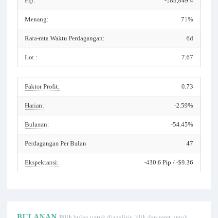
Pip:
-183,849.4
Menang:
71%
Rata-rata Waktu Perdagangan:
6d
Lot :
7.67
Faktor Profit:
0.73
Harian:
-2.59%
Bulanan:
-54.45%
Perdagangan Per Bulan
47
Ekspektansi:
-430.6 Pip / -$9.36
BULANAN
Pilih bulan untuk dianalisis, klik dan seret untuk