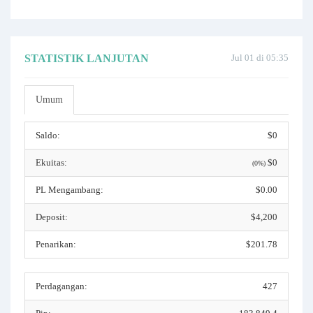
STATISTIK LANJUTAN
Jul 01 di 05:35
Umum
Saldo:
$0
Ekuitas:
$0
(0%)
PL Mengambang:
$0.00
Deposit:
$4,200
Penarikan:
$201.78
Perdagangan:
427