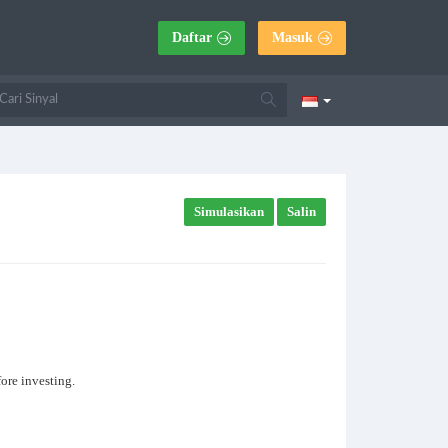
Daftar
Masuk
Simulasikan
Salin
fore investing.