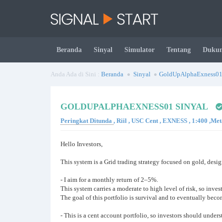
Beranda
Sinyal
Simulator
Tentang
Duku
Anda Ada di Sini :
Beranda
Sinyal
GoldUpAlphaExness0
GOLDUPALPHAEXNESS01 SINYAL
Peringkat Ditunda
, Riil , USC Cent , EXNESS , 1:400 ,Me
Hello Investors,
This system is a Grid trading strategy focused on gold, desi
- I aim for a monthly return of 2–5%.
This system carries a moderate to high level of risk, so inves
The goal of this portfolio is survival and to eventually beco
- This is a cent account portfolio, so investors should unders