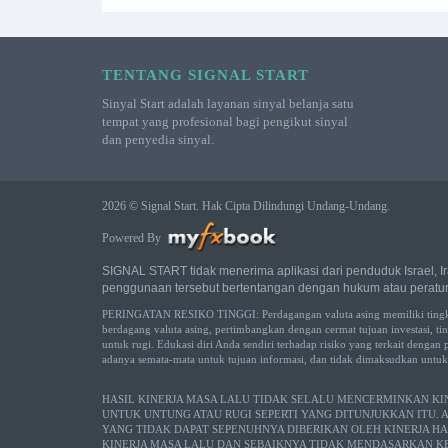
TENTANG SIGNAL START
Sinyal Start adalah layanan sinyal belanja satu
tempat yang profesional bagi pengikut sinyal
dan penyedia sinyal.
2026 © Signal Start. Hak Cipta Dilindungi Undang-Undang.
Powered By
SIGNAL START tidak menerima aplikasi dari penduduk Israel, Iran
penggunaan tersebut bertentangan dengan hukum atau peratur
PERINGATAN RESIKO TINGGI: Perdagangan valuta asing memiliki tingkat 
berdagang valuta asing, pertimbangkan dengan cermat tujuan investasi, tin
untuk rugi. Edukasi diri Anda sendiri terhadap risiko yang terkait dengan
adanya semata-mata untuk tujuan informasi, dan tidak dimaksudkan untu
HASIL KINERJA MASA LALU TIDAK SELALU MENCERMINKAN KI
UNTUK UNTUNG ATAU RUGI SEPERTI YANG DITUNJUKKAN ITU
YANG TIDAK DAPAT SEPENUHNYA DIBERIKAN OLEH KINERJA H
KINERJA MASA LALU DAN SEBAIKNYA TIDAK MENDASARKAN KE