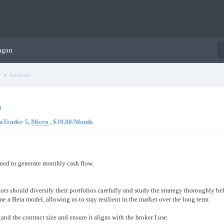
ngan
1
Analisis
taTrader 5,
Micro
, $39.00/Month
gned to generate monthly cash flow.
tors should diversify their portfolios carefully and study the strategy thoroughly be
me a Beta model, allowing us to stay resilient in the market over the long term.
tand the contract size and ensure it aligns with the broker I use.