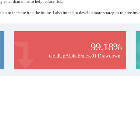
eater than mine to help reduce risk.
I plan to increase it in the future. I also intend to develop more strategies to give i
99.18%
GoldUpAlphaExness01 Drawdown: