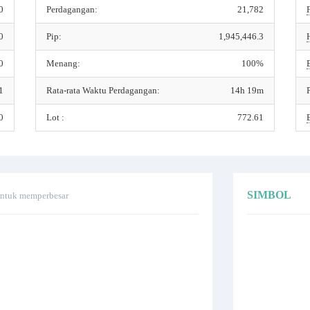
0
Perdagangan:
21,782
0
Pip:
1,945,446.3
0
Menang:
100%
1
Rata-rata Waktu Perdagangan:
14h 19m
0
Lot :
772.61
SIMBOL
t untuk memperbesar