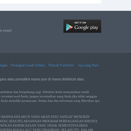
n email
.
ngan
Perangkat Lunak Afiliasi
Pelacak Portofolio
Apa yang Baru
gara atau yurisdiksi mana pun di mana distribusi atau
 tambahan dan berpeluang rugi. Sebelum Anda memutuskan untuk
h investasi awal Anda; jangan investasikan uang Anda jika tidak sanggup
ka Anda memiliki pertanyaan. Setiap data dan informasi yang diberikan apa
AN BAHWA ADA AKUN YANG AKAN ATAU SANGAT MUNGKIN
M ATAU ATAS PELAKSANAAN PROGRAM PERDAGANGAN KHUSUS
MPATKAN KEPERCAYAAN YANG TIDAK SEMESTINYA PADA
NERJA MASA LALU YANG DISAJIKAN. SELAIN ITU, DALAM