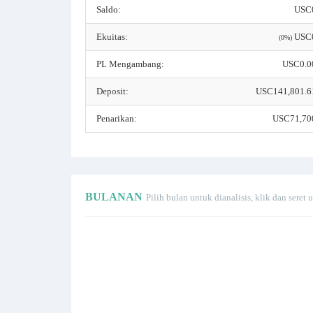
Saldo:
USC
Ekuitas:
USC
(0%)
PL Mengambang:
USC0.0
Deposit:
USC141,801.6
Penarikan:
USC71,70
BULANAN
Pilih bulan untuk dianalisis, klik dan sere