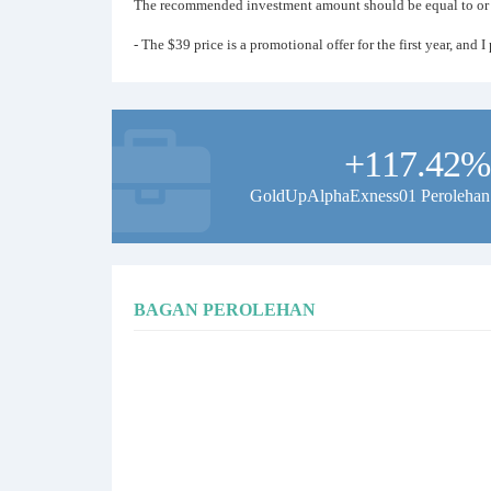
The recommended investment amount should be equal to or gr
- The $39 price is a promotional offer for the first year, and 
+117.42%
GoldUpAlphaExness01 Perolehan
BAGAN PEROLEHAN