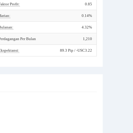
Faktor Profit:
0.85
Harian:
0.14%
Bulanan:
4.32%
Perdagangan Per Bulan
1,210
Ekspektansi:
89.3 Pip / -USC3.22