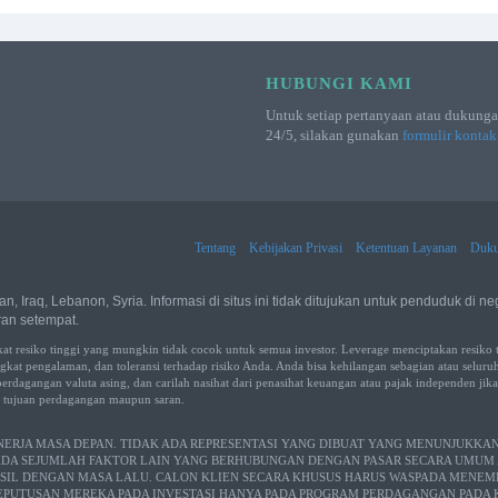
HUBUNGI KAMI
Untuk setiap pertanyaan atau dukunga
24/5, silakan gunakan
formulir kontak
Tentang
Kebijakan Privasi
Ketentuan Layanan
Duku
, Iraq, Lebanon, Syria. Informasi di situs ini tidak ditujukan untuk penduduk di ne
an setempat.
resiko tinggi yang mungkin tidak cocok untuk semua investor. Leverage menciptakan resiko
gkat pengalaman, dan toleransi terhadap risiko Anda. Anda bisa kehilangan sebagian atau seluru
 perdagangan valuta asing, dan carilah nasihat dari penasihat keuangan atau pajak independen ji
k tujuan perdagangan maupun saran.
NERJA MASA DEPAN. TIDAK ADA REPRESENTASI YANG DIBUAT YANG MENUNJUKK
. ADA SEJUMLAH FAKTOR LAIN YANG BERHUBUNGAN DENGAN PASAR SECARA UMU
ASIL DENGAN MASA LALU. CALON KLIEN SECARA KHUSUS HARUS WASPADA MENE
PUTUSAN MEREKA PADA INVESTASI HANYA PADA PROGRAM PERDAGANGAN PADA KI