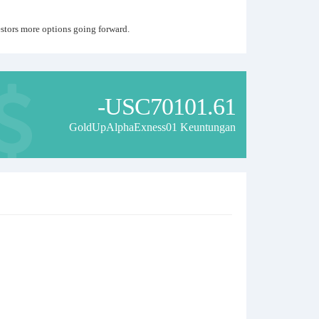
nvestors more options going forward.
-USC70101.61
GoldUpAlphaExness01 Keuntungan