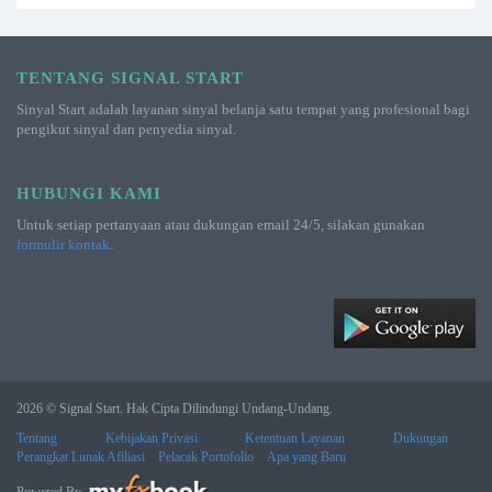
TENTANG SIGNAL START
Sinyal Start adalah layanan sinyal belanja satu tempat yang profesional bagi
pengikut sinyal dan penyedia sinyal.
HUBUNGI KAMI
Untuk setiap pertanyaan atau dukungan email 24/5, silakan gunakan
formulir kontak
.
2026 © Signal Start. Hak Cipta Dilindungi Undang-Undang.
Tentang
Kebijakan Privasi
Ketentuan Layanan
Dukungan
Perangkat Lunak Afiliasi
Pelacak Portofolio
Apa yang Baru
Powered By