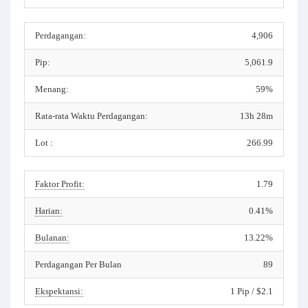
Perdagangan:
4,906
Pip:
5,061.9
Menang:
59%
Rata-rata Waktu Perdagangan:
13h 28m
Lot :
266.99
Faktor Profit:
1.79
Harian:
0.41%
Bulanan:
13.22%
Perdagangan Per Bulan
89
Ekspektansi:
1 Pip / $2.1