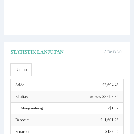
STATISTIK LANJUTAN
15 Detik lalu
Umum
Saldo:
$3,694.48
Ekuitas:
$3,693.39
(99.97%)
PL Mengambang:
-$1.09
Deposit:
$11,601.28
Penarikan:
$18,000