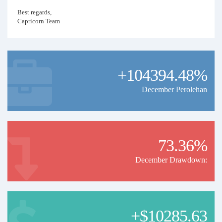
Best regards,
Capricorn Team
+104394.48%
December Perolehan
73.36%
December Drawdown:
+$10285.63