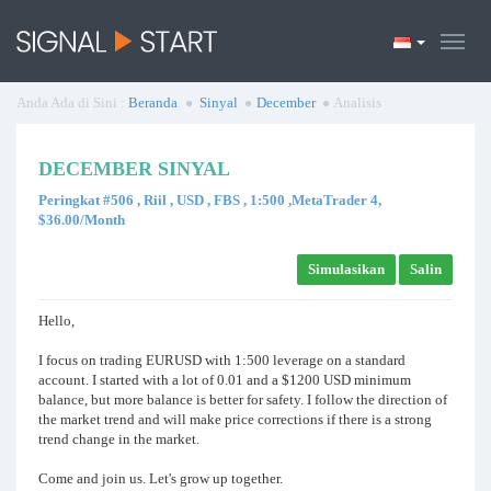
Anda Ada di Sini :
Beranda
Sinyal
December
Analisis
DECEMBER SINYAL
Peringkat #506 , Riil , USD , FBS , 1:500 ,MetaTrader 4,
$36.00/Month
Simulasikan
Salin
Hello,
I focus on trading EURUSD with 1:500 leverage on a standard
account. I started with a lot of 0.01 and a $1200 USD minimum
balance, but more balance is better for safety. I follow the direction of
the market trend and will make price corrections if there is a strong
trend change in the market.
Come and join us. Let's grow up together.