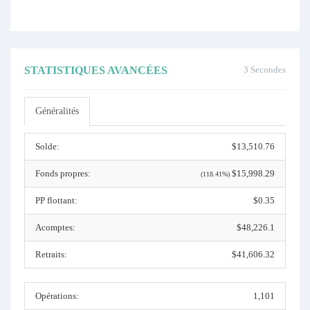
STATISTIQUES AVANCÉES
3 Secondes
Généralités
Solde:
$13,510.76
Fonds propres:
$15,998.29
(118.41%)
PP flottant:
$0.35
Acomptes:
$48,226.1
Retraits:
$41,606.32
Opérations:
1,101