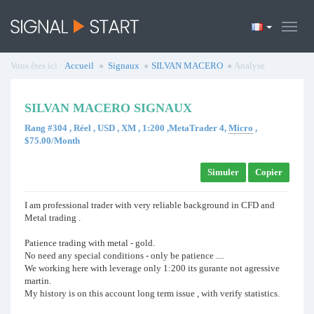
Vous êtes ici :
Accueil
Signaux
SILVAN MACERO
Analyse
SILVAN MACERO SIGNAUX
Rang #304 , Réel , USD , XM , 1:200 ,MetaTrader 4,
Micro
,
$75.00/Month
Simuler
Copier
I am professional trader with very reliable background in CFD and
Metal trading .
Patience trading with metal - gold.
No need any special conditions - only be patience ....
We working here with leverage only 1:200 its gurante not agressive
martin.
My history is on this account long term issue , with verify statistics.