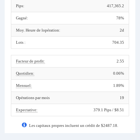
Pips:
417,365.2
Gagné:
78%
Moy. Heure de lopération:
2d
Lots :
704.35
Facteur de profit:
2.55
Quotidien:
0.06%
Mensuel:
1.89%
Opérations par mois
19
Expectative:
379.1 Pips / $8.51
Les capitaux propres incluent un crédit de $2487.18.