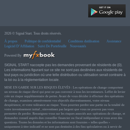
2026 © Signal Start. Tous droits réservés.
À propos
Politique de confidentialité
Conditions dutilisation
Assistance
Logiciel D’Affiliation
Suivi De Portefeuille
Nouveautés
Powered By
SIGNAL START naccepte pas les demandes provenant de résidents de {0}.
Les informations figurant sur ce site ne sont pas destinées aux résidents de
tout pays ou juridiction où une telle distribution ou utilisation serait contraire à
la loi ou à la réglementation locale.
MISE EN GARDE SUR LES RISQUES ÉLEVÉS : Les opérations de change comportent
un niveau de risque élevé qui peut ne pas convenir à tous les investisseurs. Leffet de levier
crée un risque supplémentaire de pertes. Avant de vous décider à effectuer des opérations
de change, examinez attentivement vos objectifs dinvestissement, votre niveau
dexpérience, et votre tolérance au risque. Vous pourriez perdre une partie ou la totalité de
votre investissement initial ; ninvestissez pas largent que vous ne pouvez pas vous
permettre de perdre. Renseignez-vous sur les risques associés aux opérations de change, et
demandez conseil auprès dun conseiller financier ou fiscal indépendant si vous avez des
questions. Toutes les données et les informations sont fournies « telles quelles »
uniquement à titre indicatif et ne sont pas destinées à des fins spéculatives ou à servir de