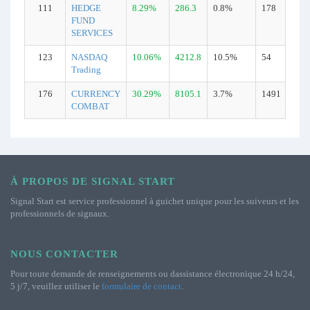
111
HEDGE
8.29%
286.3
0.8%
178
FUND
SERVICES
123
NASDAQ
10.06%
4212.8
10.5%
54
Trading
176
CURRENCY
30.29%
8105.1
3.7%
1491
COMBAT
À PROPOS DE SIGNAL START
Signal Start est service professionnel à guichet unique pour les suiveurs et les
professionnels de signaux.
NOUS CONTACTER
Pour toute demande de renseignements ou dassistance électronique 24 h/24,
5 j/7, veuillez utiliser le
formulaire de contact
.