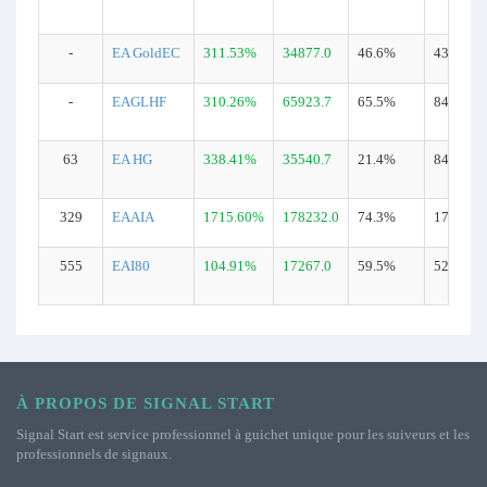
-
EA GoldEC
311.53%
34877.0
46.6%
437
-
EAGLHF
310.26%
65923.7
65.5%
842
63
EA HG
338.41%
35540.7
21.4%
840
329
EAAIA
1715.60%
178232.0
74.3%
1731
555
EAI80
104.91%
17267.0
59.5%
520
À PROPOS DE SIGNAL START
Signal Start est service professionnel à guichet unique pour les suiveurs et les
professionnels de signaux.