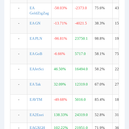
-
EA
-58.03%
-2373.0
75.6%
435
GoldZigZag
-
EA GN
-13.71%
-4021.5
38.3%
155
-
EA PLN
-96.81%
23750.1
98.8%
1988
-
EA GoB
-6.66%
5717.0
58.1%
751
-
EAJetSci
46.50%
16494.0
58.2%
228
-
EA Tak
32.09%
12319.0
67.0%
270
-
EAVTM
-49.68%
5016.0
85.4%
184
-
EA2Enei
138.33%
24319.0
52.8%
315
-
EAGXGH
102.22%
21951.0
71.9%
361