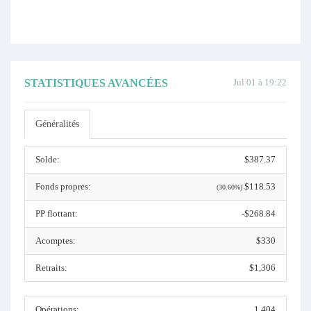
STATISTIQUES AVANCÉES
Jul 01 à 19:22
Généralités
Solde:
$387.37
Fonds propres:
$118.53
(30.60%)
PP flottant:
-$268.84
Acomptes:
$330
Retraits:
$1,306
Opérations:
1,404