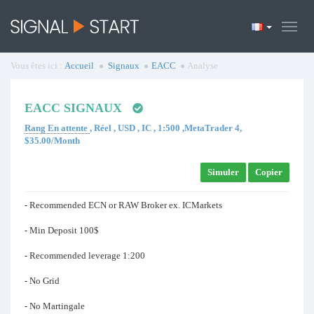
Vous êtes ici :
Accueil
Signaux
EACC
Analyse
EACC SIGNAUX
Rang En attente
, Réel , USD , IC , 1:500 ,MetaTrader 4,
$35.00/Month
Simuler
Copier
- Recommended ECN or RAW Broker ex. ICMarkets
- Min Deposit 100$
- Recommended leverage 1:200
- No Grid
- No Martingale