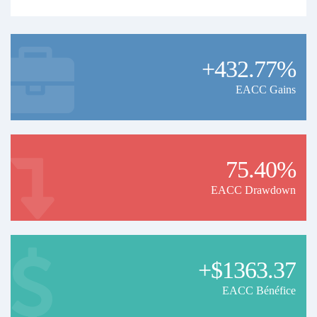
+432.77%
EACC Gains
75.40%
EACC Drawdown
+$1363.37
EACC Bénéfice