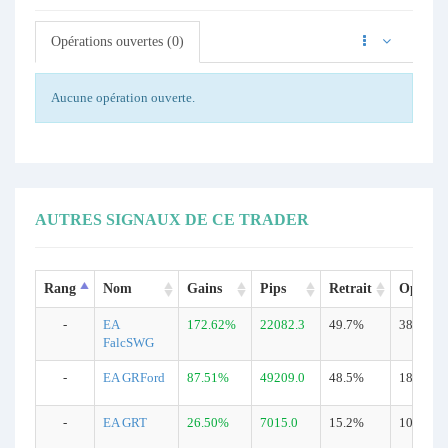
Opérations ouvertes (0)
Aucune opération ouverte.
AUTRES SIGNAUX DE CE TRADER
Rang
Nom
Gains
Pips
Retrait
Opérati
-
EA
172.62%
22082.3
49.7%
381
FalcSWG
-
EA GRFord
87.51%
49209.0
48.5%
184
-
EA GRT
26.50%
7015.0
15.2%
103