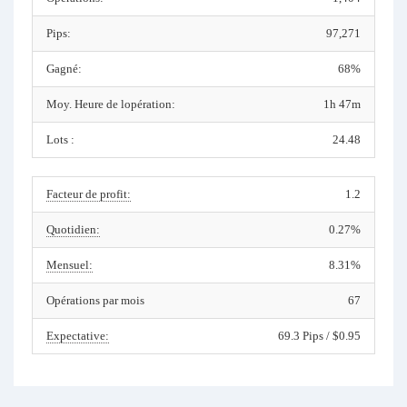
Pips:
97,271
Gagné:
68%
Moy. Heure de lopération:
1h 47m
Lots :
24.48
Facteur de profit:
1.2
Quotidien:
0.27%
Mensuel:
8.31%
Opérations par mois
67
Expectative:
69.3 Pips / $0.95