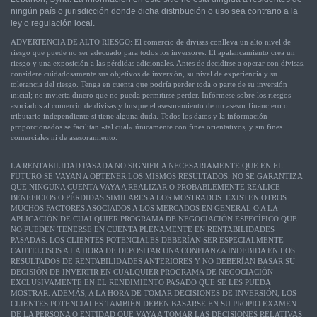
ningún país o jurisdicción donde dicha distribución o uso sea contrario a la
ley o regulación local.
ADVERTENCIA DE ALTO RIESGO: El comercio de divisas conlleva un alto nivel de
riesgo que puede no ser adecuado para todos los inversores. El apalancamiento crea un
riesgo y una exposición a las pérdidas adicionales. Antes de decidirse a operar con divisas,
considere cuidadosamente sus objetivos de inversión, su nivel de experiencia y su
tolerancia del riesgo. Tenga en cuenta que podría perder toda o parte de su inversión
inicial; no invierta dinero que no pueda permitirse perder. Infórmese sobre los riesgos
asociados al comercio de divisas y busque el asesoramiento de un asesor financiero o
tributario independiente si tiene alguna duda. Todos los datos y la información
proporcionados se facilitan «tal cual» únicamente con fines orientativos, y sin fines
comerciales ni de asesoramiento.
LA RENTABILIDAD PASADA NO SIGNIFICA NECESARIAMENTE QUE EN EL
FUTURO SE VAYAN A OBTENER LOS MISMOS RESULTADOS. NO SE GARANTIZA
QUE NINGUNA CUENTA VAYA A REALIZAR O PROBABLEMENTE REALICE
BENEFICIOS O PÉRDIDAS SIMILARES A LOS MOSTRADOS. EXISTEN OTROS
MUCHOS FACTORES ASOCIADOS A LOS MERCADOS EN GENERAL O A LA
APLICACIÓN DE CUALQUIER PROGRAMA DE NEGOCIACIÓN ESPECÍFICO QUE
NO PUEDEN TENERSE EN CUENTA PLENAMENTE EN RENTABILIDADES
PASADAS. LOS CLIENTES POTENCIALES DEBERÍAN SER ESPECIALMENTE
CAUTELOSOS A LA HORA DE DEPOSITAR UNA CONFIANZA INDEBIDA EN LOS
RESULTADOS DE RENTABILIDADES ANTERIORES Y NO DEBERÍAN BASAR SU
DECISIÓN DE INVERTIR EN CUALQUIER PROGRAMA DE NEGOCIACIÓN
EXCLUSIVAMENTE EN EL RENDIMIENTO PASADO QUE SE LES PUEDA
MOSTRAR. ADEMÁS, A LA HORA DE TOMAR DECISIONES DE INVERSIÓN, LOS
CLIENTES POTENCIALES TAMBIÉN DEBEN BASARSE EN SU PROPIO EXAMEN
DE LA PERSONA O ENTIDAD QUE VAYA A TOMAR LAS DECISIONES RELATIVAS