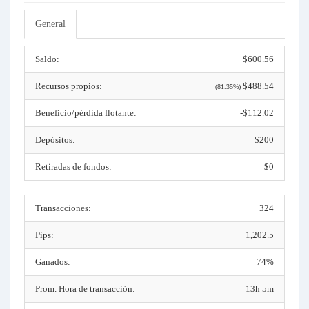
General
Saldo:
$600.56
Recursos propios:
$488.54
(81.35%)
Beneficio/pérdida flotante:
-$112.02
Depósitos:
$200
Retiradas de fondos:
$0
Transacciones:
324
Pips:
1,202.5
Ganados:
74%
Prom. Hora de transacción:
13h 5m