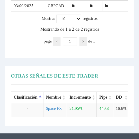
03/09/2025
GBPCAD
Mostrar
registros
Mostrando de 1 a 2 de 2 registros
page
de
1
OTRAS SEÑALES DE ESTE TRADER
Clasificación
Nombre
Incremento
Pips
DD
Tra
-
Space FX
21.95%
449.3
16.6%
60