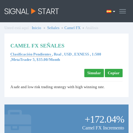
Usted está aquí :
Inicio
Señales
Camel FX
Análisis
CAMEL FX SEÑALES
Clasificación Pendientes
, Real , USD , EXNESS , 1:500
,MetaTrader 5, $35.00/Month
Simular
Copiar
A safe and low risk trading strategy with high winning rate.
+172.04%
Camel FX Incremento