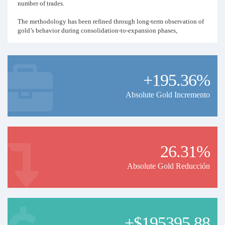
number of trades.
The methodology has been refined through long-term observation of
gold’s behavior during consolidation-to-expansion phases,
particularly around key price levels and session transitions. Trade
management includes predefined targets and dynamic exit logic
based on price continuation and invalidation levels.
+195.36%
The system operates continuously and adapts to changing market
conditions without the use of martingale, grid, or averaging
techniques. All positions are opened and managed according to fixed
Absolute Gold Incremento
internal rules.
Instrument: XAUUSD only
Timeframes used: H1, H4, Daily
Account type: ECN or Raw spread accounts are recommended
26.31%
Absolute Gold Reducción
+$195395.88