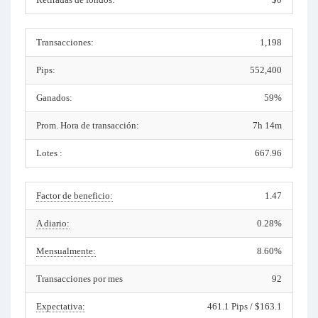
Transacciones:
1,198
Pips:
552,400
Ganados:
59%
Prom. Hora de transacción:
7h 14m
Lotes :
667.96
Factor de beneficio:
1.47
A diario:
0.28%
Mensualmente:
8.60%
Transacciones por mes
92
Expectativa:
461.1 Pips / $163.1