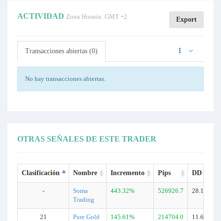
ACTIVIDAD
Zona Horaria: GMT +2
Export
Transacciones abiertas (0)
No hay transacciones abiertas.
OTRAS SEÑALES DE ESTE TRADER
Clasificación
Nombre
Incremento
Pips
DD
T
-
Soma
443.32%
526926.7
28.1%
6
Trading
21
Pure Gold
145.61%
214704.0
11.6%
5