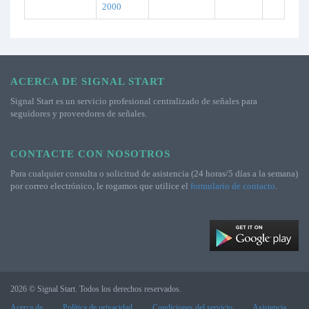
2000
ACERCA DE SIGNAL START
Signal Start es un servicio profesional centralizado de señales para
seguidores y proveedores de señales.
CONTACTE CON NOSOTROS
Para cualquier consulta o solicitud de asistencia (24 horas/5 días a la semana)
por correo electrónico, le rogamos que utilice el
formulario de contacto
.
2026 © Signal Start. Todos los derechos reservados.
Acerca de
Política de privacidad
Condiciones del servicio
Asistencia