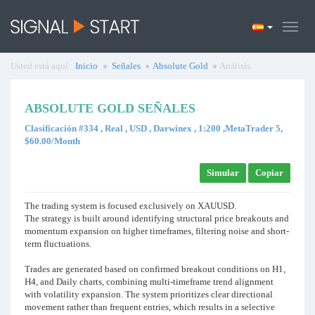
Usted está aquí :
Inicio
Señales
Absolute Gold
Análisis
ABSOLUTE GOLD SEÑALES
Clasificación #334 , Real , USD , Darwinex , 1:200 ,MetaTrader 5,
$60.00/Month
Simular
Copiar
The trading system is focused exclusively on XAUUSD.
The strategy is built around identifying structural price breakouts and
momentum expansion on higher timeframes, filtering noise and short-
term fluctuations.
Trades are generated based on confirmed breakout conditions on H1,
H4, and Daily charts, combining multi-timeframe trend alignment
with volatility expansion. The system prioritizes clear directional
movement rather than frequent entries, which results in a selective