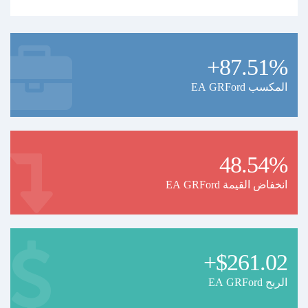
+87.51%
EA GRFord المكسب
48.54%
EA GRFord انخفاض القيمة
+$261.02
EA GRFord الربح