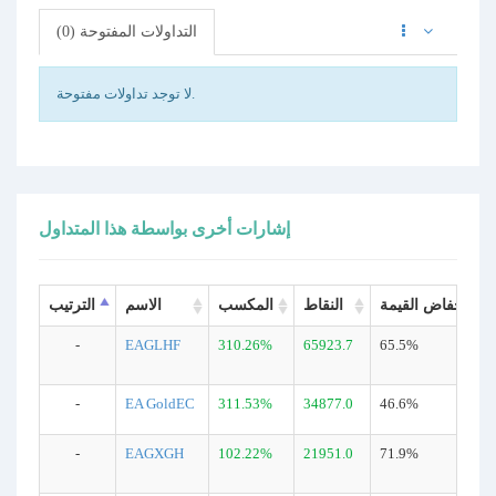
التداولات المفتوحة (0)
لا توجد تداولات مفتوحة.
إشارات أخرى بواسطة هذا المتداول
انخفاض القيمة
النقاط
المكسب
الاسم
الترتيب
-
EAGLHF
310.26%
65923.7
65.5%
-
EA GoldEC
311.53%
34877.0
46.6%
-
EAGXGH
102.22%
21951.0
71.9%