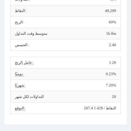
49,209
النقاط:
60%
الربح:
1h 8m
متوسط وقت التداول:
2.46
الحصص :
1.26
عامل الربح:
0.23%
يوميًا:
7.20%
شهريًا:
20
التداولات لكل شهر
267.4 النقاط / $1.42
التوقع: