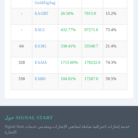
GoldZigZag
-
EA GRT
26.50%
7015.0
15.2%
-
EACC
432.77%
97271.0
75.4%
64
EA HG
338.41%
35540.7
21.4%
328
EAAIA
1715.60%
178232.0
74.3%
558
EAI80
104.91%
17267.0
59.5%
حول SIGNAL START
Signal Start خدمة إشارات احترافية شاملة لمتابعي الإشارات ومقدمي خدمات
الإشارة.