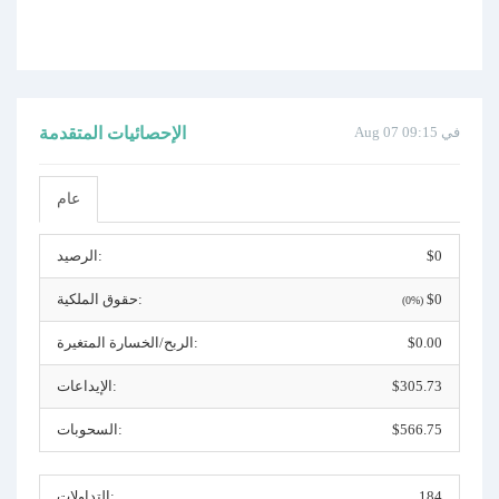
Aug 07 في 09:15
الإحصائيات المتقدمة
عام
$0
الرصيد:
$0
حقوق الملكية:
(0%)
$0.00
الربح/الخسارة المتغيرة:
$305.73
الإيداعات:
$566.75
السحوبات:
184
التداولات: