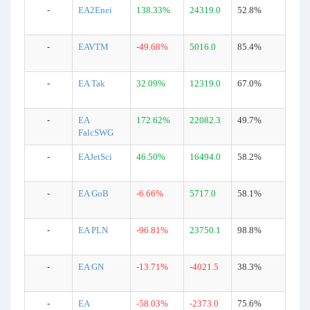
-
EA2Enei
138.33%
24319.0
52.8%
-
EAVTM
-49.68%
5016.0
85.4%
-
EA Tak
32.09%
12319.0
67.0%
-
EA
172.62%
22082.3
49.7%
FalcSWG
-
EAJetSci
46.50%
16494.0
58.2%
-
EA GoB
-6.66%
5717.0
58.1%
-
EA PLN
-96.81%
23750.1
98.8%
-
EA GN
-13.71%
-4021.5
38.3%
-
EA
-58.03%
-2373.0
75.6%