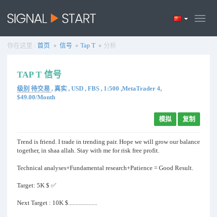
你在这里 :
首页
信号
Tap T
分析
TAP T 信号
级别 待交易
, 真实 , USD , FBS , 1:500 ,MetaTrader 4,
$49.00/Month
模拟
复制
Trend is friend. I trade in trending pair. Hope we will grow our balance
together, in shaa allah. Stay with me for risk free profit.
Technical analyses+Fundamental research+Patience = Good Result.
Target: 5K $ ✅
Next Target : 10K $....................