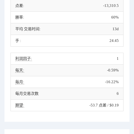
点差:
-13,310.5
勝率:
60%
平均 交易时间:
13d
手 :
24.45
利润因子:
1
每天:
-0.59%
毎月:
-16.22%
每月交易次数
6
期望:
-53.7 点差 / $0.19