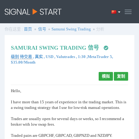
你在这里 :
首页
信号
Samurai Swing Trading
分析
SAMURAI SWING TRADING 信号
级别 待交易
, 真实 , USD , Valutrades , 1:30 ,MetaTrader 5,
$35.00/Month
模拟
复制
Hello,
I have more than 15 years of experience in the trading market. This is
a swing trading strategy that I use for low-risk manual operations.
Trades are usually open for several days or weeks, so I recommend a
broker with low swap fees.
Traded pairs are GBPCHF, GBPCAD, GBPNZD and NZDJPY.