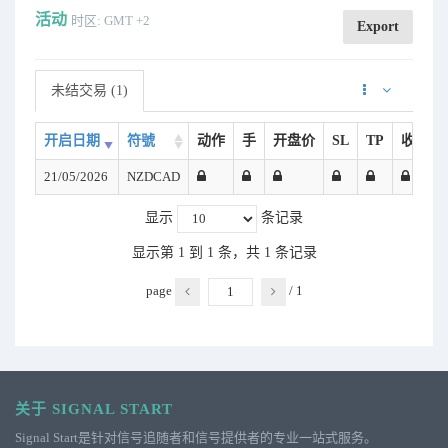
活动
时区: GMT +2
Export
未结交易 (1)
开启日期
符號
动作
手
开盘价
SL
TP
收益 (U
21/05/2026
NZDCAD
显示
条记录
显示第 1 到 1 条，共 1 条记录
page
/
1
关于 SIGNAL START
Signal Start是针对信号追随者和信号提供者的专业一站式服务。