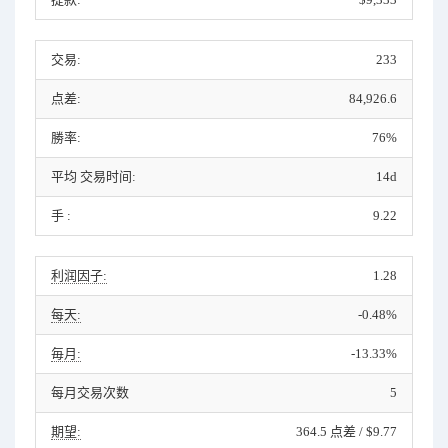
交易:
233
点差:
84,926.6
勝率:
76%
平均 交易时间:
14d
手 :
9.22
利润因子:
1.28
每天:
-0.48%
毎月:
-13.33%
每月交易次数
5
期望:
364.5 点差 / $9.77