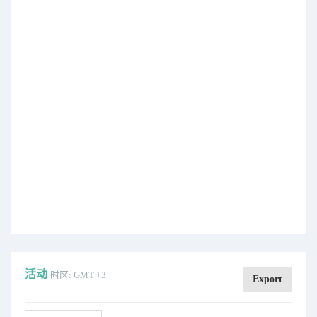
活动
时区: GMT +3
Export