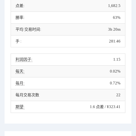
点差:
1,682.5
勝率:
63%
平均 交易时间:
3h 20m
手 :
281.46
利润因子:
1.15
每天:
0.02%
毎月:
0.72%
每月交易次数
22
期望:
1.6 点差 / ¥323.41