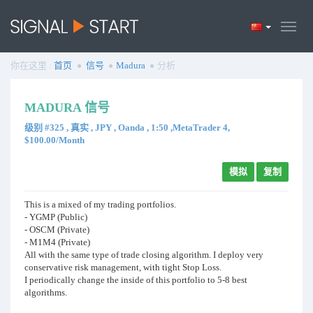
你在这里 :
首页
信号
Madura
分析
MADURA 信号
级别 #325 , 真实 , JPY , Oanda , 1:50 ,MetaTrader 4,
$100.00/Month
模拟
复制
This is a mixed of my trading portfolios.
- YGMP (Public)
- OSCM (Private)
- M1M4 (Private)
All with the same type of trade closing algorithm. I deploy very
conservative risk management, with tight Stop Loss.
I periodically change the inside of this portfolio to 5-8 best
algorithms.