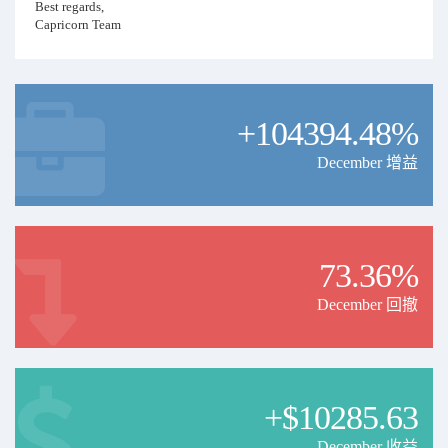
Best regards,
Capricorn Team
+104394.48%
December 增益
73.36%
December 回撤
+$10285.63
December 收益