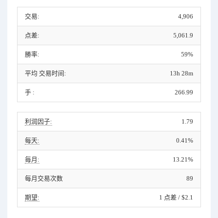
交易:
4,906
点差:
5,061.9
勝率:
59%
平均 交易时间:
13h 28m
手 :
266.99
利润因子:
1.79
每天:
0.41%
毎月:
13.21%
每月交易次数
89
期望:
1 点差 / $2.1