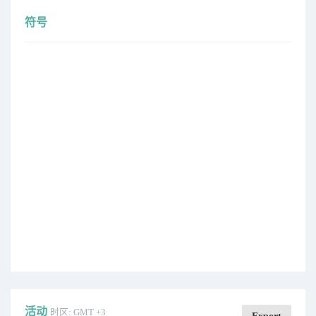
符号
活动
时区: GMT +3