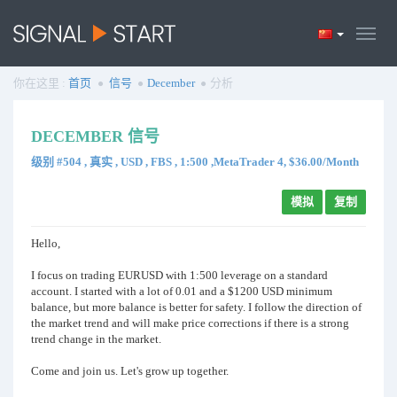
你在这里 :
首页
信号
December
分析
DECEMBER 信号
级别 #504 , 真实 , USD , FBS , 1:500 ,MetaTrader 4, $36.00/Month
模拟
复制
Hello,
I focus on trading EURUSD with 1:500 leverage on a standard
account. I started with a lot of 0.01 and a $1200 USD minimum
balance, but more balance is better for safety. I follow the direction of
the market trend and will make price corrections if there is a strong
trend change in the market.
Come and join us. Let's grow up together.