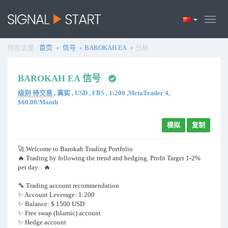
你在这里 :
首页
信号
BAROKAH EA
分析
BAROKAH EA 信号
级别 待交易
, 真实 , USD , FBS , 1:200 ,MetaTrader 4,
$60.00/Month
模拟
复制
🚀 Welcome to Barokah Trading Portfolio
🔥 Trading by following the trend and hedging. Profit Target 1-2%
per day... 🔥
🔧 Trading account recommendation
✨ Account Leverage: 1:200
✨ Balance: $ 1500 USD
✨ Free swap (Islamic) account
✨ Hedge account