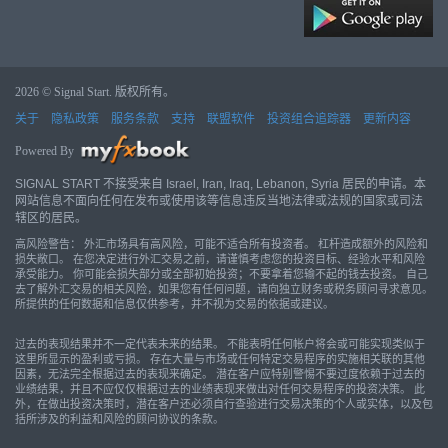
2026 © Signal Start. 版权所有。
关于
隐私政策
服务条款
支持
联盟软件
投资组合追踪器
更新内容
Powered By
SIGNAL START 不接受来自 Israel, Iran, Iraq, Lebanon, Syria 居民的申请。本
网站信息不面向任何在发布或使用该等信息违反当地法律或法规的国家或司法
辖区的居民。
高风险警告： 外汇市场具有高风险，可能不适合所有投资者。 杠杆造成额外的风险和
损失敞口。 在您决定进行外汇交易之前，请谨慎考虑您的投资目标、经验水平和风险
承受能力。 你可能会损失部分或全部初始投资；不要拿着您输不起的钱去投资。 自己
去了解外汇交易的相关风险，如果您有任何问题，请向独立财务或税务顾问寻求意见。
所提供的任何数据和信息仅供参考，并不视为交易的依据或建议。
过去的表现结果并不一定代表未来的结果。 不能表明任何帐户将会或可能实现类似于
这里所显示的盈利或亏损。 存在大量与市场或任何特定交易程序的实施相关联的其他
因素，无法完全根据过去的表现来确定。 潜在客户应特别警惕不要过度依赖于过去的
业绩结果，并且不应仅仅根据过去的业绩表现来做出对任何交易程序的投资决策。 此
外，在做出投资决策时，潜在客户还必须自行查验进行交易决策的个人或实体，以及包
括所涉及的利益和风险的顾问协议的条款。