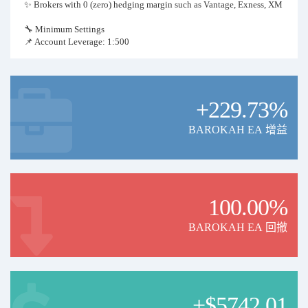
✨ Brokers with 0 (zero) hedging margin such as Vantage, Exness, XM
🔧 Minimum Settings
📌 Account Leverage: 1:500
📌 Balance: $ 1000 USD
📌 Use Fix Lot: 0.01
📌 Risk Management (Stop Loss): 95%
📌 Don't use max limit open trades
+229.73%
💡 It is recommended to copy trade on the same platform, to minimize
the risk of slippage. You can find us on Vantage Copy Trading with
BAROKAH EA 增益
same name.
🤝 Join our signal today! to keep your current subscription price.
Subscription prices will increase soon.
100.00%
BAROKAH EA 回撤
+$5742.01