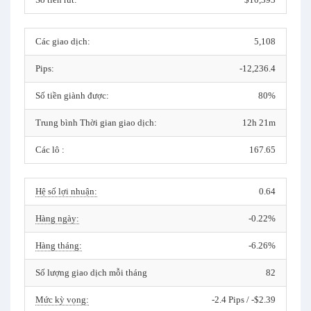
Các giao dịch:
5,108
Pips:
-12,236.4
Số tiền giành được:
80%
Trung bình Thời gian giao dịch:
12h 21m
Các lô :
167.65
Hệ số lợi nhuận:
0.64
Hàng ngày:
-0.22%
Hàng tháng:
-6.26%
Số lượng giao dịch mỗi tháng
82
Mức kỳ vọng:
-2.4 Pips / -$2.39