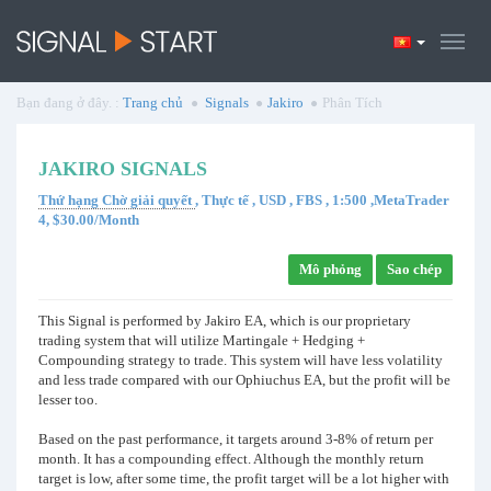
Bạn đang ở đây. :
Trang chủ
Signals
Jakiro
Phân Tích
JAKIRO SIGNALS
Thứ hạng Chờ giải quyết
, Thực tế , USD , FBS , 1:500 ,MetaTrader
4, $30.00/Month
Mô phỏng
Sao chép
This Signal is performed by Jakiro EA, which is our proprietary
trading system that will utilize Martingale + Hedging +
Compounding strategy to trade. This system will have less volatility
and less trade compared with our Ophiuchus EA, but the profit will be
lesser too.
Based on the past performance, it targets around 3-8% of return per
month. It has a compounding effect. Although the monthly return
target is low, after some time, the profit target will be a lot higher with