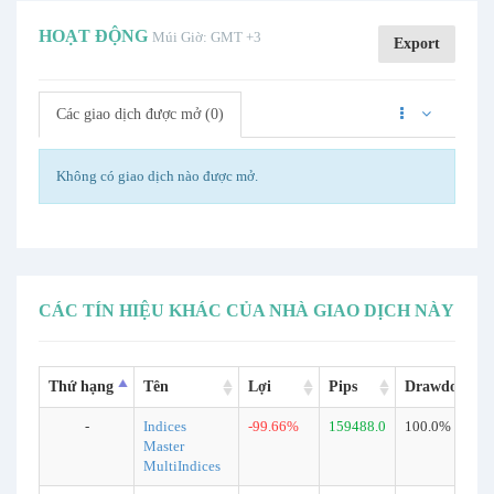
HOẠT ĐỘNG
Múi Giờ: GMT +3
Export
Các giao dịch được mở (0)
Không có giao dịch nào được mở.
CÁC TÍN HIỆU KHÁC CỦA NHÀ GIAO DỊCH NÀY
Thứ hạng
Tên
Lợi
Pips
Drawdown
-
Indices
-99.66%
159488.0
100.0%
Master
MultiIndices