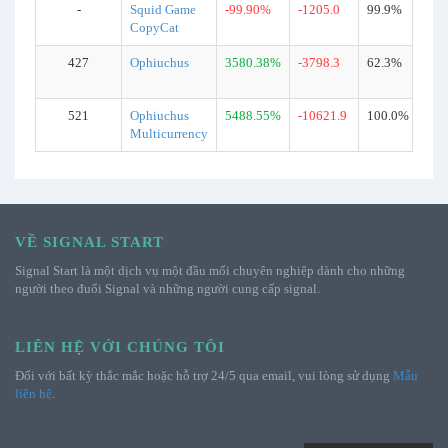
-
Squid Game
-99.90%
-1205.0
99.9%
CopyCat
427
Ophiuchus
3580.38%
-3798.3
62.3%
521
Ophiuchus
5488.55%
-10621.9
100.0%
Multicurrency
VỀ SIGNAL START
Signal Start là một dịch vụ một đầu mối chuyên nghiệp dành cho những
người theo đuổi Signal và những người cung cấp signal.
LIÊN HỆ VỚI CHÚNG TÔI
Đối với bất kỳ thắc mắc hoặc hỗ trợ 24/5 qua email, vui lòng sử dụng
Mẫu
liên hệ
.