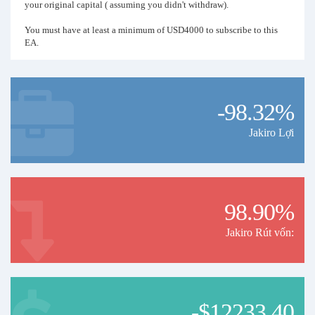
your original capital ( assuming you didn't withdraw).
You must have at least a minimum of USD4000 to subscribe to this
EA.
Please note that all Martingale strategies will have the risk of a
margin call. Please ensure you understand the risk before you
subscribe to this Signal.
-98.32%
Jakiro Lợi
98.90%
Jakiro Rút vốn:
-$12233.40