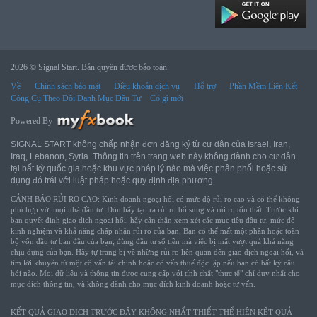
2026 © Signal Start. Bản quyền được bảo toàn.
Về
Chính sách bảo mật
Điều khoản dịch vụ
Hỗ trợ
Phần Mềm Liên Kết
Công Cụ Theo Dõi Danh Mục Đầu Tư
Có gì mới
Powered By
SIGNAL START không chấp nhận đơn đăng ký từ cư dân của Israel, Iran,
Iraq, Lebanon, Syria. Thông tin trên trang web này không dành cho cư dân
tại bất kỳ quốc gia hoặc khu vực pháp lý nào mà việc phân phối hoặc sử
dụng đó trái với luật pháp hoặc quy định địa phương.
CẢNH BÁO RỦI RO CAO: Kinh doanh ngoại hối có mức độ rủi ro cao và có thể không
phù hợp với mọi nhà đầu tư. Đòn bẩy tạo ra rủi ro bổ sung và rủi ro tổn thất. Trước khi
bạn quyết định giao dịch ngoại hối, hãy cẩn thận xem xét các mục tiêu đầu tư, mức độ
kinh nghiệm và khả năng chấp nhận rủi ro của bạn. Bạn có thể mất một phần hoặc toàn
bộ vốn đầu tư ban đầu của bạn; đừng đầu tư số tiền mà việc bị mất vượt quá khả năng
chịu đựng của bạn. Hãy tự trang bị về những rủi ro liên quan đến giao dịch ngoại hối, và
tìm lời khuyên từ một cố vấn tài chính hoặc cố vấn thuế độc lập nếu bạn có bất kỳ câu
hỏi nào. Mọi dữ liệu và thông tin được cung cấp với tính chất "thực tế" chỉ duy nhất cho
mục đích thông tin, và không dành cho mục đích kinh doanh hoặc tư vấn.
KẾT QUẢ GIAO DỊCH TRƯỚC ĐÂY KHÔNG NHẤT THIẾT THỂ HIỆN KẾT QUẢ