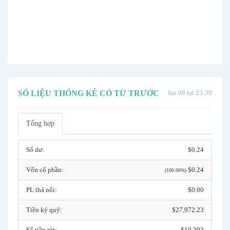
SỐ LIỆU THỐNG KÊ CÓ TỪ TRƯỚC
Jan 08 tại 23:39
Tổng hợp
Số dư:
$0.24
Vốn cổ phần:
$0.24
(100.00%)
PL thả nổi:
$0.00
Tiền ký quỹ:
$27,972.23
Số tiền rút:
$10,393