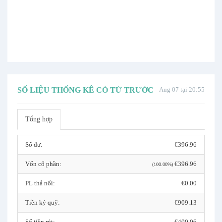
SỐ LIỆU THỐNG KÊ CÓ TỪ TRƯỚC
Aug 07 tại 20:55
Tổng hợp
Số dư:
€396.96
Vốn cổ phần:
€396.96
(100.00%)
PL thả nổi:
€0.00
Tiền ký quỹ:
€909.13
Số tiền rút:
€400.06