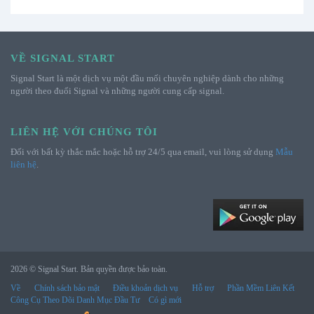
VỀ SIGNAL START
Signal Start là một dịch vụ một đầu mối chuyên nghiệp dành cho những
người theo đuổi Signal và những người cung cấp signal.
LIÊN HỆ VỚI CHÚNG TÔI
Đối với bất kỳ thắc mắc hoặc hỗ trợ 24/5 qua email, vui lòng sử dụng
Mẫu
liên hệ
.
2026 © Signal Start. Bản quyền được bảo toàn.
Về
Chính sách bảo mật
Điều khoản dịch vụ
Hỗ trợ
Phần Mềm Liên Kết
Công Cụ Theo Dõi Danh Mục Đầu Tư
Có gì mới