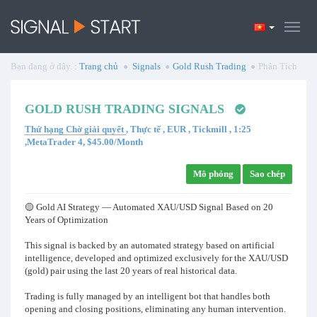
Bạn đang ở đây. :
Trang chủ
Signals
Gold Rush Trading
Phân Tích
GOLD RUSH TRADING SIGNALS
Thứ hạng Chờ giải quyết
, Thực tế , EUR , Tickmill , 1:25
,MetaTrader 4, $45.00/Month
Mô phỏng
Sao chép
🟡 Gold AI Strategy — Automated XAU/USD Signal Based on 20
Years of Optimization
This signal is backed by an automated strategy based on artificial
intelligence, developed and optimized exclusively for the XAU/USD
(gold) pair using the last 20 years of real historical data.
Trading is fully managed by an intelligent bot that handles both
opening and closing positions, eliminating any human intervention.