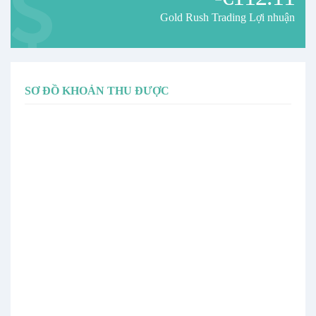
🚫 It is not recommended to evaluate this signal over short periods
Gold Rush Trading Lợi nhuận
such as 1-3 months.
✅ It is recommended to hold for at least 1 year to fully realize its
potential.
---
SƠ ĐỒ KHOẢN THU ĐƯỢC