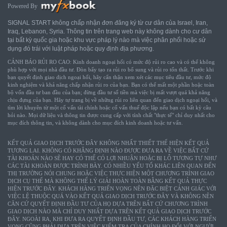
Powered By
SIGNAL START không chấp nhận đơn đăng ký từ cư dân của Israel, Iran,
Iraq, Lebanon, Syria. Thông tin trên trang web này không dành cho cư dân
tại bất kỳ quốc gia hoặc khu vực pháp lý nào mà việc phân phối hoặc sử
dụng đó trái với luật pháp hoặc quy định địa phương.
CẢNH BÁO RỦI RO CAO: Kinh doanh ngoại hối có mức độ rủi ro cao và có thể không
phù hợp với mọi nhà đầu tư. Đòn bẩy tạo ra rủi ro bổ sung và rủi ro tổn thất. Trước khi
bạn quyết định giao dịch ngoại hối, hãy cẩn thận xem xét các mục tiêu đầu tư, mức độ
kinh nghiệm và khả năng chấp nhận rủi ro của bạn. Bạn có thể mất một phần hoặc toàn
bộ vốn đầu tư ban đầu của bạn; đừng đầu tư số tiền mà việc bị mất vượt quá khả năng
chịu đựng của bạn. Hãy tự trang bị về những rủi ro liên quan đến giao dịch ngoại hối, và
tìm lời khuyên từ một cố vấn tài chính hoặc cố vấn thuế độc lập nếu bạn có bất kỳ câu
hỏi nào. Mọi dữ liệu và thông tin được cung cấp với tính chất "thực tế" chỉ duy nhất cho
mục đích thông tin, và không dành cho mục đích kinh doanh hoặc tư vấn.
KẾT QUẢ GIAO DỊCH TRƯỚC ĐÂY KHÔNG NHẤT THIẾT THỂ HIỆN KẾT QUẢ
TƯƠNG LAI. KHÔNG CÓ KHẲNG ĐỊNH NÀO ĐƯỢC ĐƯA RA VỀ VIỆC BẤT CỨ
TÀI KHOẢN NÀO SẼ HAY CÓ THỂ CÓ LỢI NHUẬN HOẶC BỊ LỖ TƯƠNG TỰ NHƯ
CÁC TÀI KHOẢN ĐƯỢC TRÌNH BÀY. CÓ NHIỀU YẾU TỐ KHÁC LIÊN QUAN ĐẾN
THỊ TRƯỜNG NÓI CHUNG HOẶC VIỆC THỰC HIỆN MỘT CHƯƠNG TRÌNH GIAO
DỊCH CỤ THỂ MÀ KHÔNG THỂ LÝ GIẢI HOÀN TOÀN BẰNG KẾT QUẢ THỰC
HIỆN TRƯỚC ĐÂY. KHÁCH HÀNG TRIỂN VỌNG NÊN ĐẶC BIỆT CẢNH GIÁC VỚI
VIỆC LỆ THUỘC QUÁ VÀO KẾT QUẢ GIAO DỊCH TRƯỚC ĐÂY VÀ KHÔNG NÊN
CĂN CỨ QUYẾT ĐỊNH ĐẦU TƯ CỦA HỌ DỰA TRÊN BẤT CỨ CHƯƠNG TRÌNH
GIAO DỊCH NÀO MÀ CHỈ DUY NHẤT DỰA TRÊN KẾT QUẢ GIAO DỊCH TRƯỚC
ĐÂY. NGOÀI RA, KHI ĐƯA RA QUYẾT ĐỊNH ĐẦU TƯ, CÁC KHÁCH HÀNG TRIỂN
VỌNG CŨNG PHẢI DỰA TRÊN VIỆC KIỂM TRA CỦA CHÍNH HỌ ĐỐI VỚI NGƯỜI