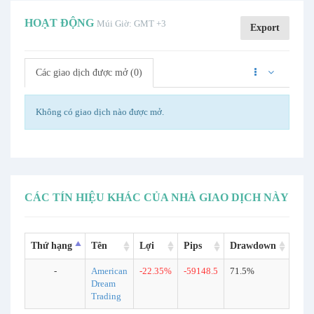
HOẠT ĐỘNG
Múi Giờ: GMT +3
Export
Các giao dịch được mở (0)
Không có giao dịch nào được mở.
CÁC TÍN HIỆU KHÁC CỦA NHÀ GIAO DỊCH NÀY
Thứ hạng
Tên
Lợi
Pips
Drawdown
Các 
-
American
-22.35%
-59148.5
71.5%
840
Dream
Trading