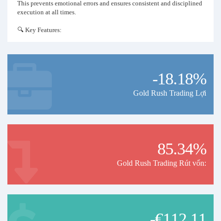
This prevents emotional errors and ensures consistent and disciplined
execution at all times.
🔍 Key Features:
✔ No manual intervention: 100% automatic entries and exits
✔ Historical optimization 2005–2025 for gold (XAU/USD)
-18.18%
✔ Dynamic risk and equity management
Gold Rush Trading Lợi
✔ Adaptation to current spreads and commissions
✔ Intelligent volume adjustment based on account balance
✔ No martingales, no grids, no overleverage
85.34%
📈 Long-term focus
Gold Rush Trading Rút vốn:
This signal is not designed to deliver immediate results in days or
weeks. It is intended for patient investors seeking sustained, long-
term returns. Real opportunities in gold tend to be concentrated in
strong, explosive price movements that occur only a few times a year
but make a significant difference in profitability.
-€112.11