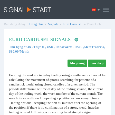
Bạn đang ở đây. :
Trang chủ
Signals
Euro Carousel
Phân Tích
EURO CAROUSEL SIGNALS
Thứ hạng #346 , Thực tế , USD , RoboForex , 1:500 ,MetaTrader 5,
$30.00/Month
Mô phỏng
Sao chép
Entering the market - intraday trading using a mathematical model for
calculating the movement of quotes, searching for patterns of a
candlestick model using closed candles of a given period. The
periods differ from the time of day of the trading session, the current
day of the trading week, the week number of the current month. The
search for a condition for opening a position occurs every minute.
Trading options - scalping the first 60 minutes after the opening of
the position, if there is no confirmation of a strong trend. Intraday
trading is trend following with a strong trend strength signal.