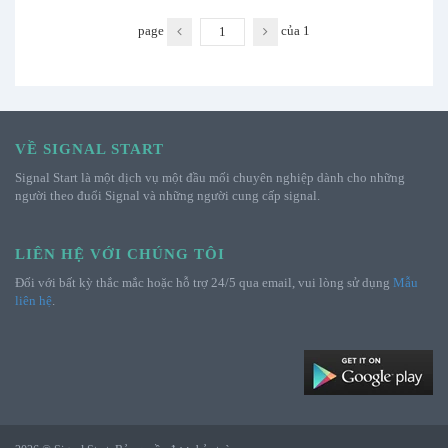
page
của
1
VỀ SIGNAL START
Signal Start là một dịch vụ một đầu mối chuyên nghiệp dành cho những
người theo đuổi Signal và những người cung cấp signal.
LIÊN HỆ VỚI CHÚNG TÔI
Đối với bất kỳ thắc mắc hoặc hỗ trợ 24/5 qua email, vui lòng sử dụng
Mẫu
liên hệ
.