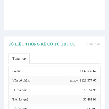
SỐ LIỆU THỐNG KÊ CÓ TỪ TRƯỚC
1 phút trước
Tổng hợp
Số dư:
$132,532.62
Vốn cổ phần:
$129,377.67
(97.62%)
PL thả nổi:
-$3154.95
Tiền ký quỹ:
$5,481.93
Số tiền rút:
$6,800