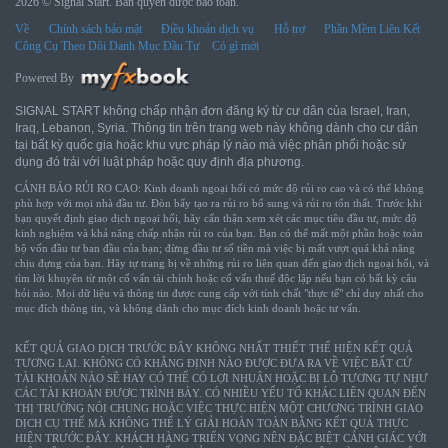
2026 © Signal Start. Bản quyền được bảo toàn.
Về
Chính sách bảo mật
Điều khoản dịch vụ
Hỗ trợ
Phần Mềm Liên Kết
Công Cụ Theo Dõi Danh Mục Đầu Tư
Có gì mới
Powered By
SIGNAL START không chấp nhận đơn đăng ký từ cư dân của Israel, Iran,
Iraq, Lebanon, Syria. Thông tin trên trang web này không dành cho cư dân
tại bất kỳ quốc gia hoặc khu vực pháp lý nào mà việc phân phối hoặc sử
dụng đó trái với luật pháp hoặc quy định địa phương.
CẢNH BÁO RỦI RO CAO: Kinh doanh ngoại hối có mức độ rủi ro cao và có thể không
phù hợp với mọi nhà đầu tư. Đòn bẩy tạo ra rủi ro bổ sung và rủi ro tổn thất. Trước khi
bạn quyết định giao dịch ngoại hối, hãy cẩn thận xem xét các mục tiêu đầu tư, mức độ
kinh nghiệm và khả năng chấp nhận rủi ro của bạn. Bạn có thể mất một phần hoặc toàn
bộ vốn đầu tư ban đầu của bạn; đừng đầu tư số tiền mà việc bị mất vượt quá khả năng
chịu đựng của bạn. Hãy tự trang bị về những rủi ro liên quan đến giao dịch ngoại hối, và
tìm lời khuyên từ một cố vấn tài chính hoặc cố vấn thuế độc lập nếu bạn có bất kỳ câu
hỏi nào. Mọi dữ liệu và thông tin được cung cấp với tính chất "thực tế" chỉ duy nhất cho
mục đích thông tin, và không dành cho mục đích kinh doanh hoặc tư vấn.
KẾT QUẢ GIAO DỊCH TRƯỚC ĐÂY KHÔNG NHẤT THIẾT THỂ HIỆN KẾT QUẢ
TƯƠNG LAI. KHÔNG CÓ KHẲNG ĐỊNH NÀO ĐƯỢC ĐƯA RA VỀ VIỆC BẤT CỨ
TÀI KHOẢN NÀO SẼ HAY CÓ THỂ CÓ LỢI NHUẬN HOẶC BỊ LỖ TƯƠNG TỰ NHƯ
CÁC TÀI KHOẢN ĐƯỢC TRÌNH BÀY. CÓ NHIỀU YẾU TỐ KHÁC LIÊN QUAN ĐẾN
THỊ TRƯỜNG NÓI CHUNG HOẶC VIỆC THỰC HIỆN MỘT CHƯƠNG TRÌNH GIAO
DỊCH CỤ THỂ MÀ KHÔNG THỂ LÝ GIẢI HOÀN TOÀN BẰNG KẾT QUẢ THỰC
HIỆN TRƯỚC ĐÂY. KHÁCH HÀNG TRIỂN VỌNG NÊN ĐẶC BIỆT CẢNH GIÁC VỚI