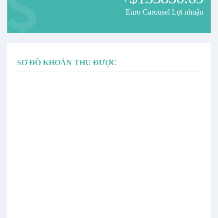
If the EA sees non-unidirectional data with a trend, it will skip
Euro Carousel Lợi nhuận
entering the market.
4. To copy signals, your trading terminal must be enabled 24/7 or rent
a VPS.
I wish you profitable trading!
SƠ ĐỒ KHOẢN THU ĐƯỢC