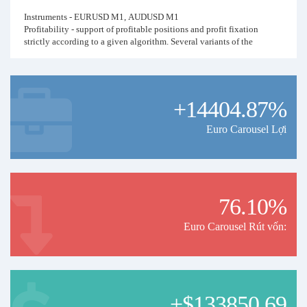
Instruments - EURUSD М1, AUDUSD M1
Profitability - support of profitable positions and profit fixation
strictly according to a given algorithm. Several variants of the
algorithm of actions for making profit along the trend and
withdrawing at no loss are used. Depending on the presence of a
certain number of positions in the market, time of day and day of the
week, the adviser will decide which of the options to use.
+14404.87%
Risks - The strategy uses withdrawal to no loss through hedging with
opposite positions and opening unidirectional averaging positions to
Euro Carousel Lợi
a loss-making position. The strategy does not use locking (locking)
positions. But martingale is used. Therefore, I do not recommend
overestimating volumes higher than those opened on this account in
relation to your balance.
76.10%
Important:
1. I calculate the profitability of the signal, about 25% per month.
Euro Carousel Rút vốn:
Tested on real trading and testing on all ticks for the period from 2015
- 2022.
2. Calculate for every $250 of the deposit, the volume of 0.01 lot will
be opened. I recommend using a leverage of at least 1:500.
3. If the market is in low volatility (flat), deals may not be opened on
that day. A filter is used that analyzes the state of the trend and
+$133850.69
compares it with patterns of candlestick figures in the quotes history.