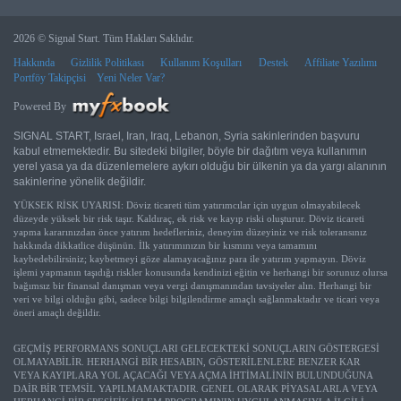
2026 © Signal Start. Tüm Hakları Saklıdır.
Hakkında
Gizlilik Politikası
Kullanım Koşulları
Destek
Affiliate Yazılımı
Portföy Takipçisi
Yeni Neler Var?
Powered By
SIGNAL START, Israel, Iran, Iraq, Lebanon, Syria sakinlerinden başvuru
kabul etmemektedir. Bu sitedeki bilgiler, böyle bir dağıtım veya kullanımın
yerel yasa ya da düzenlemelere aykırı olduğu bir ülkenin ya da yargı alanının
sakinlerine yönelik değildir.
YÜKSEK RİSK UYARISI: Döviz ticareti tüm yatırımcılar için uygun olmayabilecek
düzeyde yüksek bir risk taşır. Kaldıraç, ek risk ve kayıp riski oluşturur. Döviz ticareti
yapma kararınızdan önce yatırım hedefleriniz, deneyim düzeyiniz ve risk toleransınız
hakkında dikkatlice düşünün. İlk yatırımınızın bir kısmını veya tamamını
kaybedebilirsiniz; kaybetmeyi göze alamayacağınız para ile yatırım yapmayın. Döviz
işlemi yapmanın taşıdığı riskler konusunda kendinizi eğitin ve herhangi bir sorunuz olursa
bağımsız bir finansal danışman veya vergi danışmanından tavsiyeler alın. Herhangi bir
veri ve bilgi olduğu gibi, sadece bilgi bilgilendirme amaçlı sağlanmaktadır ve ticari veya
öneri amaçlı değildir.
GEÇMİŞ PERFORMANS SONUÇLARI GELECEKTEKİ SONUÇLARIN GÖSTERGESİ
OLMAYABİLİR. HERHANGİ BİR HESABIN, GÖSTERİLENLERE BENZER KAR
VEYA KAYIPLARA YOL AÇACAĞI VEYA AÇMA İHTİMALİNİN BULUNDUĞUNA
DAİR BİR TEMSİL YAPILMAMAKTADIR. GENEL OLARAK PİYASALARLA VEYA