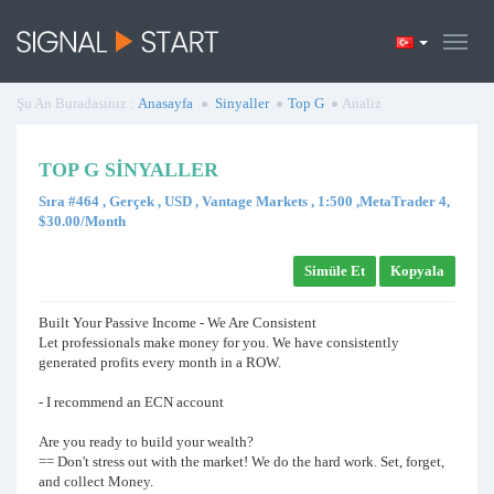
Şu An Buradasınız :
Anasayfa
Sinyaller
Top G
Analiz
TOP G SINYALLER
Sıra #464 , Gerçek , USD , Vantage Markets , 1:500 ,MetaTrader 4,
$30.00/Month
Simüle Et
Kopyala
Built Your Passive Income - We Are Consistent
Let professionals make money for you. We have consistently
generated profits every month in a ROW.
- I recommend an ECN account
Are you ready to build your wealth?
== Don't stress out with the market! We do the hard work. Set, forget,
and collect Money.