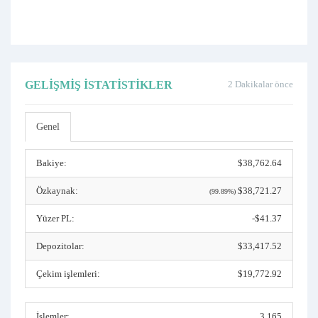
GELIŞMIŞ İSTATISTIKLER
2 Dakikalar önce
Genel
Bakiye:
$38,762.64
Özkaynak:
$38,721.27
(99.89%)
Yüzer PL:
-$41.37
Depozitolar:
$33,417.52
Çekim işlemleri:
$19,772.92
İşlemler:
3,165