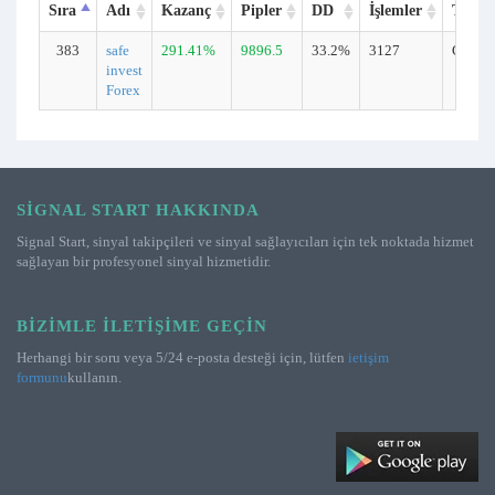
Sıra
Adı
Kazanç
Pipler
DD
İşlemler
Tür
383
safe
291.41%
9896.5
33.2%
3127
Gerçek
invest
Forex
SIGNAL START HAKKINDA
Signal Start, sinyal takipçileri ve sinyal sağlayıcıları için tek noktada hizmet
sağlayan bir profesyonel sinyal hizmetidir.
BIZIMLE İLETIŞIME GEÇIN
Herhangi bir soru veya 5/24 e-posta desteği için, lütfen
ietişim
formunu
kullanın.