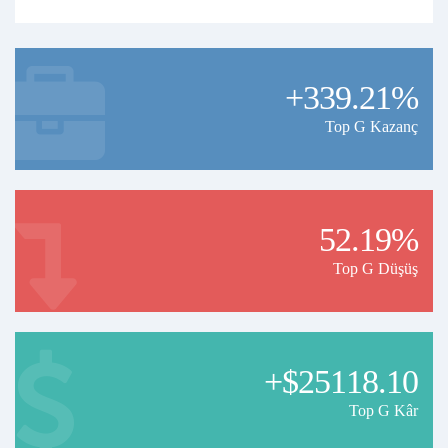
+339.21%
Top G Kazanç
52.19%
Top G Düşüş
+$25118.10
Top G Kâr