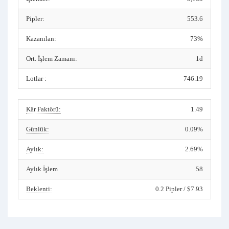
Pipler:
553.6
Kazanılan:
73%
Ort. İşlem Zamanı:
1d
Lotlar :
746.19
Kâr Faktörü:
1.49
Günlük:
0.09%
Aylık:
2.69%
Aylık İşlem
58
Beklenti:
0.2 Pipler / $7.93