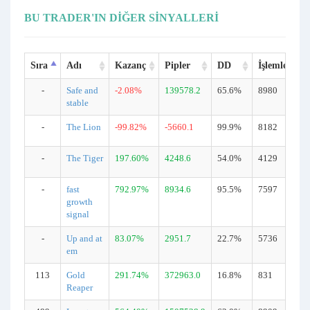
BU TRADER'IN DIĞER SINYALLERI
Sıra
Adı
Kazanç
Pipler
DD
İşlemler
-
Safe and
-2.08%
139578.2
65.6%
8980
stable
-
The Lion
-99.82%
-5660.1
99.9%
8182
-
The Tiger
197.60%
4248.6
54.0%
4129
-
fast
792.97%
8934.6
95.5%
7597
growth
signal
-
Up and at
83.07%
2951.7
22.7%
5736
em
113
Gold
291.74%
372963.0
16.8%
831
Reaper