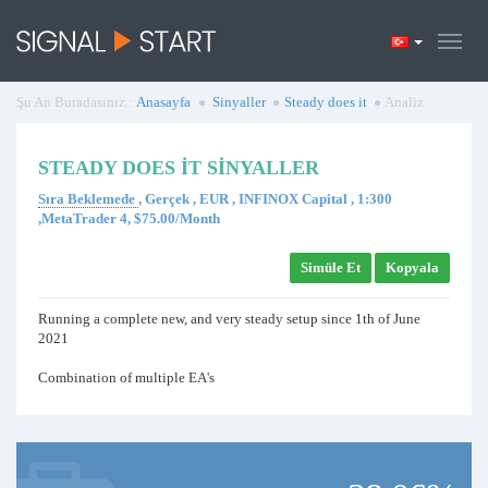
Şu An Buradasınız :
Anasayfa
Sinyaller
Steady does it
Analiz
STEADY DOES IT SINYALLER
Sıra Beklemede
, Gerçek , EUR , INFINOX Capital , 1:300
,MetaTrader 4, $75.00/Month
Simüle Et
Kopyala
Running a complete new, and very steady setup since 1th of June
2021
Combination of multiple EA's