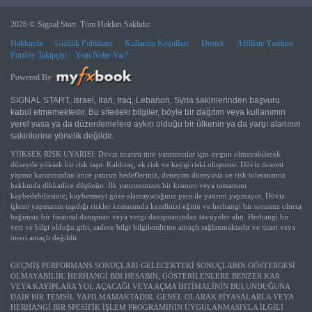
2026 © Signal Start. Tüm Hakları Saklıdır.
Hakkında
Gizlilik Politikası
Kullanım Koşulları
Destek
Affiliate Yazılımı
Portföy Takipçisi
Yeni Neler Var?
Powered By
SIGNAL START, Israel, Iran, Iraq, Lebanon, Syria sakinlerinden başvuru
kabul etmemektedir. Bu sitedeki bilgiler, böyle bir dağıtım veya kullanımın
yerel yasa ya da düzenlemelere aykırı olduğu bir ülkenin ya da yargı alanının
sakinlerine yönelik değildir.
YÜKSEK RİSK UYARISI: Döviz ticareti tüm yatırımcılar için uygun olmayabilecek
düzeyde yüksek bir risk taşır. Kaldıraç, ek risk ve kayıp riski oluşturur. Döviz ticareti
yapma kararınızdan önce yatırım hedefleriniz, deneyim düzeyiniz ve risk toleransınız
hakkında dikkatlice düşünün. İlk yatırımınızın bir kısmını veya tamamını
kaybedebilirsiniz; kaybetmeyi göze alamayacağınız para ile yatırım yapmayın. Döviz
işlemi yapmanın taşıdığı riskler konusunda kendinizi eğitin ve herhangi bir sorunuz olursa
bağımsız bir finansal danışman veya vergi danışmanından tavsiyeler alın. Herhangi bir
veri ve bilgi olduğu gibi, sadece bilgi bilgilendirme amaçlı sağlanmaktadır ve ticari veya
öneri amaçlı değildir.
GEÇMİŞ PERFORMANS SONUÇLARI GELECEKTEKİ SONUÇLARIN GÖSTERGESİ
OLMAYABİLİR. HERHANGİ BİR HESABIN, GÖSTERİLENLERE BENZER KAR
VEYA KAYIPLARA YOL AÇACAĞI VEYA AÇMA İHTİMALİNİN BULUNDUĞUNA
DAİR BİR TEMSİL YAPILMAMAKTADIR. GENEL OLARAK PİYASALARLA VEYA
HERHANGİ BİR SPESİFİK İŞLEM PROGRAMININ UYGULANMASIYLA İLGİLİ