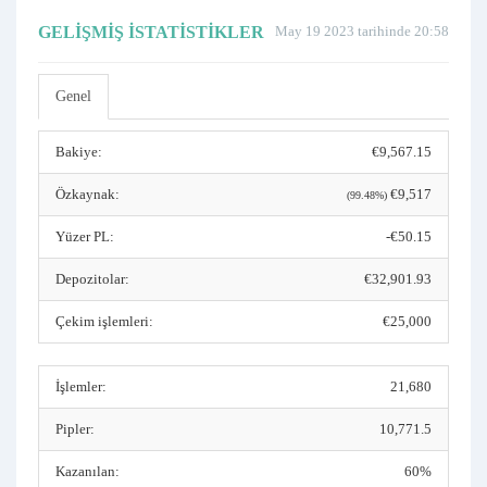
GELIŞMIŞ İSTATISTIKLER
May 19 2023 tarihinde 20:58
Genel
Bakiye:
€9,567.15
Özkaynak:
€9,517
(99.48%)
Yüzer PL:
-€50.15
Depozitolar:
€32,901.93
Çekim işlemleri:
€25,000
İşlemler:
21,680
Pipler:
10,771.5
Kazanılan:
60%