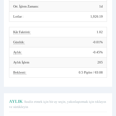
Ort. İşlem Zamanı:
1d
Lotlar :
1,926.19
Kâr Faktörü:
1.02
Günlük:
-0.01%
Aylık:
-0.45%
Aylık İşlem
205
Beklenti:
0.5 Pipler / €0.08
AYLIK
Analiz etmek için bir ay seçin, yakınlaştırmak için tıklayın
ve sürükleyin