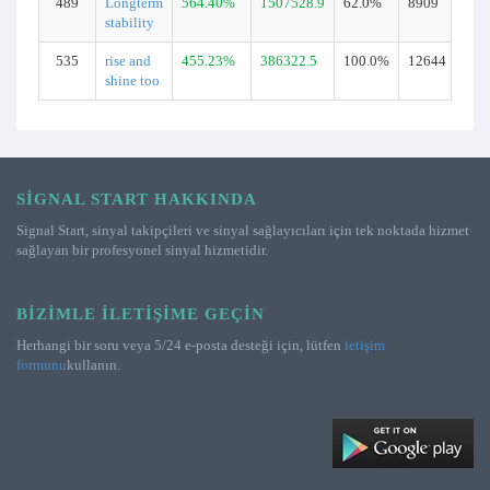
489
Longterm
564.40%
1507528.9
62.0%
8909
stability
535
rise and
455.23%
386322.5
100.0%
12644
shine too
SIGNAL START HAKKINDA
Signal Start, sinyal takipçileri ve sinyal sağlayıcıları için tek noktada hizmet
sağlayan bir profesyonel sinyal hizmetidir.
BIZIMLE İLETIŞIME GEÇIN
Herhangi bir soru veya 5/24 e-posta desteği için, lütfen
ietişim
formunu
kullanın.