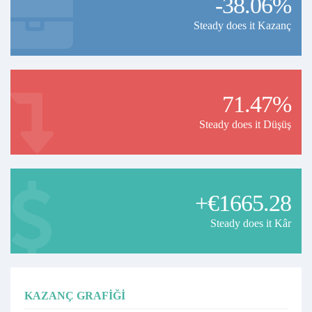
-38.06%
Steady does it Kazanç
71.47%
Steady does it Düşüş
+€1665.28
Steady does it Kâr
KAZANÇ GRAFIĞI