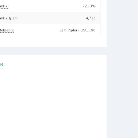
Aylık:
72.13%
Aylık İşlem
4,713
Beklenti:
12.6 Pipler / USC1.98
ER