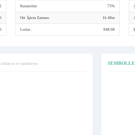
2
Kazanılan:
75%
0
Ort. İşlem Zamanı:
1h 48m
0
Lotlar :
948.08
SEMBOLL
n tıklayın ve sürükleyin