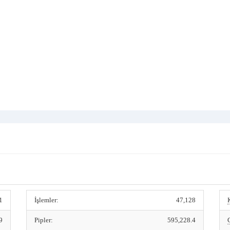
1
İşlemler:
47,128
9
Pipler:
595,228.4