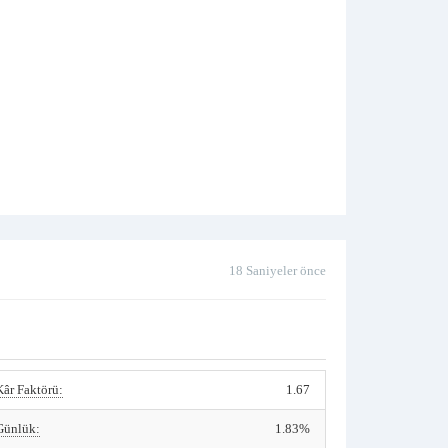
18 Saniyeler önce
Kâr Faktörü:
1.67
Günlük:
1.83%