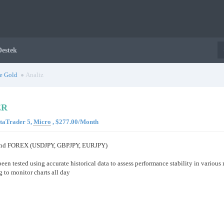
Destek
e Gold
Analiz
ER
etaTrader 5,
Micro
, $277.00/Month
LD and FOREX (USDJPY, GBPJPY, EURJPY)
been tested using accurate historical data to assess performance stability in variou
 to monitor charts all day