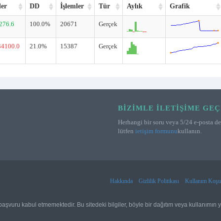
ler
DD
İşlemler
Tür
Aylık
Grafik
276.6
100.0%
20671
Gerçek
34100.0
21.0%
15387
Gerçek
BIZIMLE İLETIŞIME GEÇ
Herhangi bir soru veya 5/24 e-posta des
lütfen
ietişim formunu
kullanın.
Hakkında
Gizlilik Politikası
Kullanım Koşul
aşvuru kabul etmemektedir. Bu sitedeki bilgiler, böyle bir dağıtım veya kullanımın 