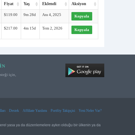
Fiyat
Yaş
Eklendi
Aksiyon
$119.00
9m 28d
Ara 4, 2025
Kopyala
$217.00
4m 15d
Tem 2, 2026
Kopyala
IN
teği için,
ları
Destek
Affiliate Yazılımı
Portföy Takipçisi
Yeni Neler Var?
yerel yasa ya da düzenlemelere aykırı olduğu bir ülkenin ya da