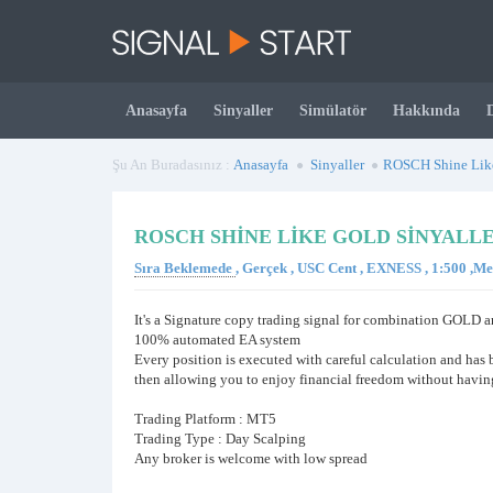
Anasayfa
Sinyaller
Simülatör
Hakkında
Şu An Buradasınız :
Anasayfa
Sinyaller
ROSCH Shine Lik
ROSCH SHINE LIKE GOLD SINYALL
Sıra Beklemede
, Gerçek , USC Cent , EXNESS , 1:500 ,M
It's a Signature copy trading signal for combination GO
100% automated EA system
Every position is executed with careful calculation and has 
then allowing you to enjoy financial freedom without having
Trading Platform : MT5
Trading Type : Day Scalping
Any broker is welcome with low spread