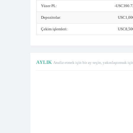
Yüzer PL:
-USC390.7
Depozitolar:
USC1,00
Çekim işlemleri:
USC8,50
AYLIK
Analiz etmek için bir ay seçin, yakınlaştırmak içi