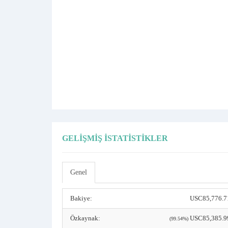
GELIŞMIŞ İSTATISTIKLER
Genel
Bakiye:
USC85,776.7
Özkaynak:
USC85,385.9
(99.54%)