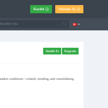
Kaydol
Oturum Aç
Simüle Et
Kopyala
s market conditions—volatile, trending, and consolidating