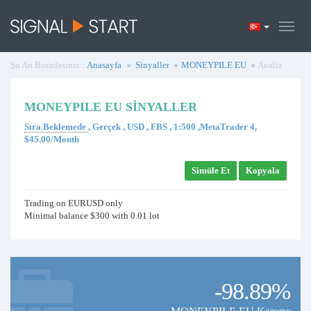
Şu An Buradasınız :
Anasayfa
Sinyaller
MONEYPILE EU
Analiz
MONEYPILE EU SINYALLER
Sıra Beklemede
, Gerçek , USD , FBS , 1:500 ,MetaTrader 4,
$45.00/Month
Simüle Et
Kopyala
Trading on EURUSD only
Minimal balance $300 with 0.01 lot
-98.89%