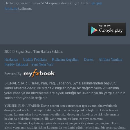
Herhangi bir soru veya 5/24 e-posta desteği için, lütfen
ietişim
formunu
kullanın.
2026 © Signal Start. Tüm Hakları Saklıdır.
Hakkında
Gizlilik Politikası
Kullanım Koşulları
Destek
Affiliate Yazılımı
Portföy Takipçisi
Yeni Neler Var?
Powered By
SIGNAL START, Israel, Iran, Iraq, Lebanon, Syria sakinlerinden başvuru
kabul etmemektedir. Bu sitedeki bilgiler, böyle bir dağıtım veya kullanımın
yerel yasa ya da düzenlemelere aykırı olduğu bir ülkenin ya da yargı alanının
sakinlerine yönelik değildir.
YÜKSEK RİSK UYARISI: Döviz ticareti tüm yatırımcılar için uygun olmayabilecek
düzeyde yüksek bir risk taşır. Kaldıraç, ek risk ve kayıp riski oluşturur. Döviz ticareti
yapma kararınızdan önce yatırım hedefleriniz, deneyim düzeyiniz ve risk toleransınız
hakkında dikkatlice düşünün. İlk yatırımınızın bir kısmını veya tamamını
kaybedebilirsiniz; kaybetmeyi göze alamayacağınız para ile yatırım yapmayın. Döviz
işlemi yapmanın taşıdığı riskler konusunda kendinizi eğitin ve herhangi bir sorunuz olursa