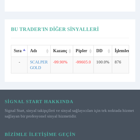
BU TRADER'IN DIĞER SINYALLERI
Sıra
Adı
Kazanç
Pipler
DD
İşlemler
-
SCALPER
-99.90%
-99605.0
100.0%
876
GOLD
SIGNAL START HAKKINDA
Signal Start, sinyal takipçileri ve sinyal sağlayıcıları için tek noktada hizmet
sağlayan bir profesyonel sinyal hizmetidir.
BIZIMLE İLETIŞIME GEÇIN