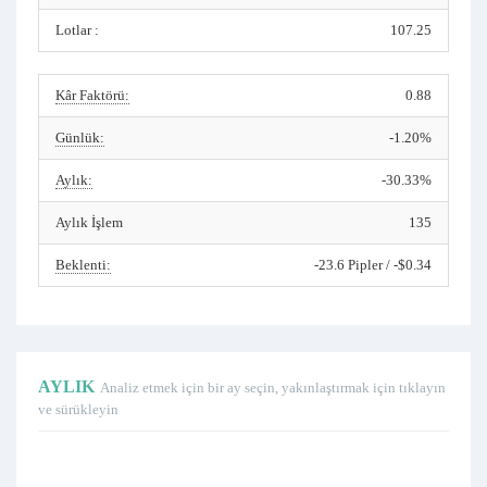
Lotlar :
107.25
Kâr Faktörü:
0.88
Günlük:
-1.20%
Aylık:
-30.33%
Aylık İşlem
135
Beklenti:
-23.6 Pipler / -$0.34
AYLIK
Analiz etmek için bir ay seçin, yakınlaştırmak için tıklayın
ve sürükleyin