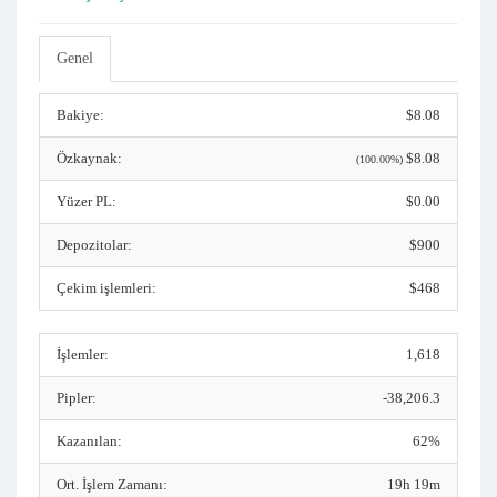
Genel
Bakiye:
$8.08
Özkaynak:
$8.08
(100.00%)
Yüzer PL:
$0.00
Depozitolar:
$900
Çekim işlemleri:
$468
İşlemler:
1,618
Pipler:
-38,206.3
Kazanılan:
62%
Ort. İşlem Zamanı:
19h 19m