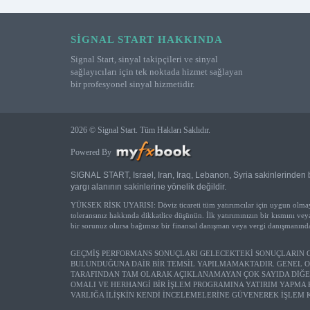
SIGNAL START HAKKINDA
Signal Start, sinyal takipçileri ve sinyal
sağlayıcıları için tek noktada hizmet sağlayan
bir profesyonel sinyal hizmetidir.
2026 © Signal Start. Tüm Hakları Saklıdır.
Powered By
SIGNAL START, Israel, Iran, Iraq, Lebanon, Syria sakinlerinden b
yargı alanının sakinlerine yönelik değildir.
YÜKSEK RİSK UYARISI: Döviz ticareti tüm yatırımcılar için uygun olmayabil
toleransınız hakkında dikkatlice düşünün. İlk yatırımınızın bir kısmını v
bir sorunuz olursa bağımsız bir finansal danışman veya vergi danışmanından 
GEÇMİŞ PERFORMANS SONUÇLARI GELECEKTEKİ SONUÇLARIN GÖ
BULUNDUĞUNA DAİR BİR TEMSİL YAPILMAMAKTADIR. GENEL O
TARAFINDAN TAM OLARAK AÇIKLANAMAYAN ÇOK SAYIDA DİĞE
OMALI VE HERHANGİ BİR İŞLEM PROGRAMINA YATIRIM YAPMA 
VARLIĞA İLİŞKİN KENDİ İNCELEMELERİNE GÜVENEREK İŞLEM 