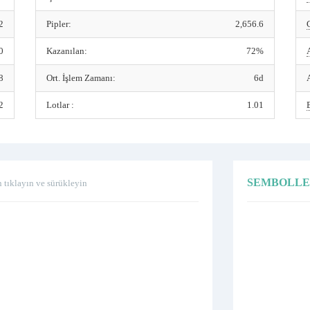
2
Pipler:
2,656.6
0
Kazanılan:
72%
8
Ort. İşlem Zamanı:
6d
2
Lotlar :
1.01
SEMBOLL
n tıklayın ve sürükleyin