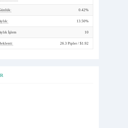
Günlük:
0.42%
Aylık:
13.50%
Aylık İşlem
10
Beklenti:
26.3 Pipler / $1.92
ER