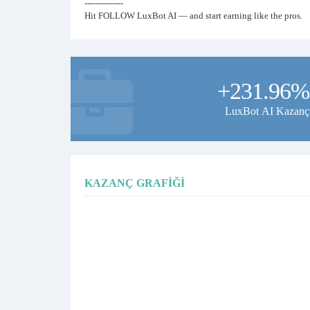
--------------
Hit FOLLOW LuxBot AI — and start earning like the pros.
+231.96%
LuxBot AI Kazanç
KAZANÇ GRAFIĞI