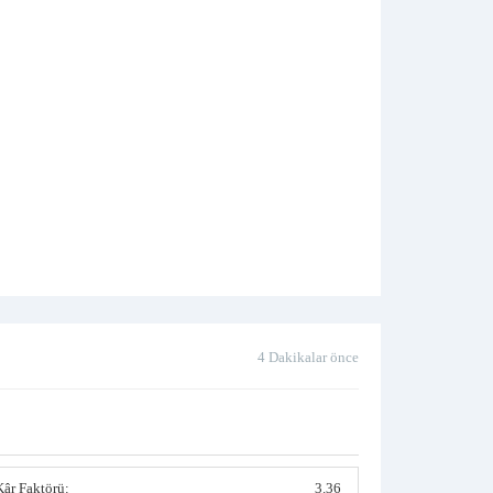
4 Dakikalar önce
Kâr Faktörü:
3.36