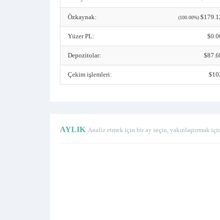
Özkaynak:
$179.1
(100.00%)
Yüzer PL:
$0.0
Depozitolar:
$87.6
Çekim işlemleri:
$10
AYLIK
Analiz etmek için bir ay seçin, yakınlaştırmak içi