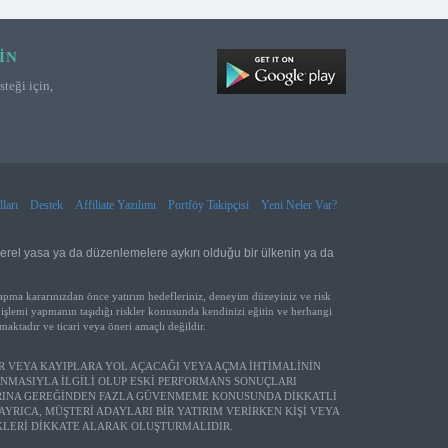
IN
teği için,
ları
Destek
Affiliate Yazılımı
Portföy Takipçisi
Yeni Neler Var?
yerel yasa ya da düzenlemelere aykırı olduğu bir ülkenin ya da
yapma kararınızdan önce yatırım hedefleriniz, deneyim düzeyiniz ve risk
işlemi yapmanın taşıdığı riskler konusunda kendinizi eğitin ve herhangi
aktadır ve ticari veya öneri amaçlı değildir.
R VEYA KAYIPLARA YOL AÇACAĞI VEYA AÇMA İHTİMALİNİN
NMASIYLA İLGİLİ OLUP ESKİ PERFORMANS SONUÇLARI
RINA GEREĞİNDEN FAZLA GÜVENMEME KONUSUNDA DİKKATLİ
RICA, MÜŞTERİ ADAYLARI BİR YATIRIM VERİRKEN KİŞİ VEYA
SKLERİ DİKKATE ALARAK OLUŞTURMALIDIR.