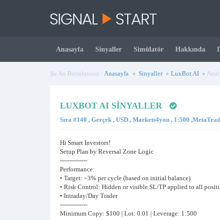
Anasayfa
Sinyaller
Simülatör
Hakkında
Şu An Buradasınız :
Anasayfa
Sinyaller
LuxBot AI
Anal
LUXBOT AI SINYALLER
Sıra #140 , Gerçek , USD , Markets4you , 1:500 ,MetaTra
Hi Smart Investors!
Setup Plan by Reversal Zone Logic
--------------
Performance:
• Target: ~3% per cycle (based on initial balance)
• Risk Control: Hidden or visible SL/TP applied to all posit
• Intraday/Day Trader
--------------
Minimum Copy: $100 | Lot: 0.01 | Leverage: 1:500