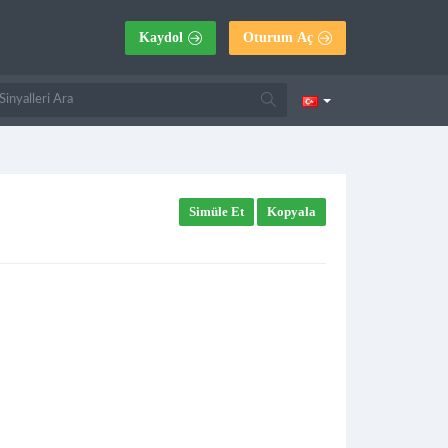
Kaydol
Oturum Aç
Simüle Et
Kopyala