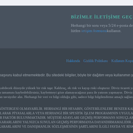
BIZIMLE İLETIŞIME GEÇ
Herhangi bir soru veya 5/24 e-posta des
lütfen
ietişim formunu
kullanın.
Hakkında
Gizlilik Politikası
Kullanım Koşul
aşvuru kabul etmemektedir. Bu sitedeki bilgiler, böyle bir dağıtım veya kullanımın 
ecek düzeyde yüksek bir risk taşır. Kaldıraç, ek risk ve kayıp riski oluşturur. Döviz ticareti 
eya tamamını kaybedebilirsiniz; kaybetmeyi göze alamayacağınız para ile yatırım yapmayın. Döviz 
tavsiyeler alın. Herhangi bir veri ve bilgi olduğu gibi, sadece bilgi bilgilendirme amaçlı sağlanm
STERGESİ OLMAYABİLİR. HERHANGİ BİR HESABIN, GÖSTERİLENLERE BENZER KA
LARAK PİYASALARLA VEYA HERHANGİ BİR SPESİFİK İŞLEM PROGRAMININ UYGULA
R FAKTÖR BULUNMAKTADIR. MÜŞTERİ ADAYLARI GEÇMİŞ PERFORMANS SONUÇLA
KARARLARINI YALNIZCA SUNULAN GEÇMİŞ PERFORMANSA DAYANDIRMAMALIDIR. AY
KARARLARINI VE DANIŞMANLIK SÖZLEŞMESİNİN ŞARTLARINI İLGİLİ FAYDA VE Rİ