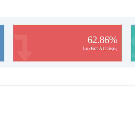
62.86%
LuxBot AI Düşüş