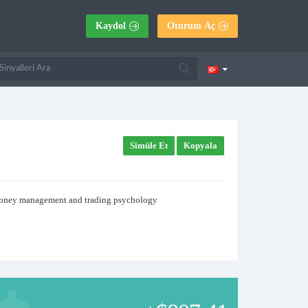
Kaydol
Oturum Aç
Simüle Et
Kopyala
on Money management and trading psychology