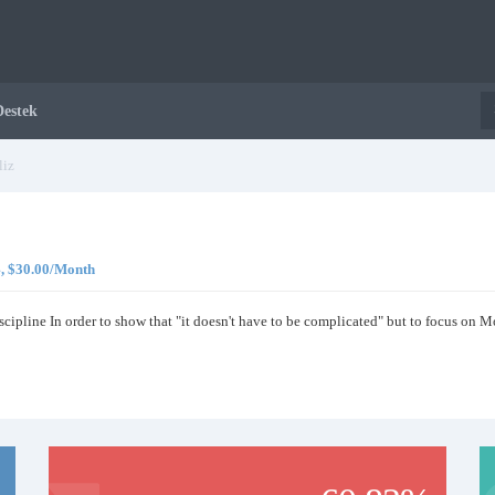
Destek
iz
 4, $30.00/Month
discipline In order to show that "it doesn't have to be complicated" but to focus 