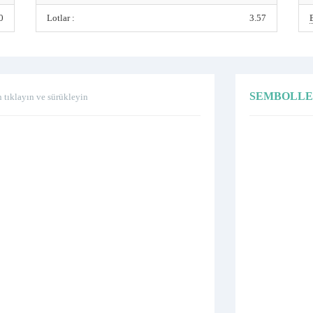
0
Lotlar :
3.57
SEMBOLL
n tıklayın ve sürükleyin