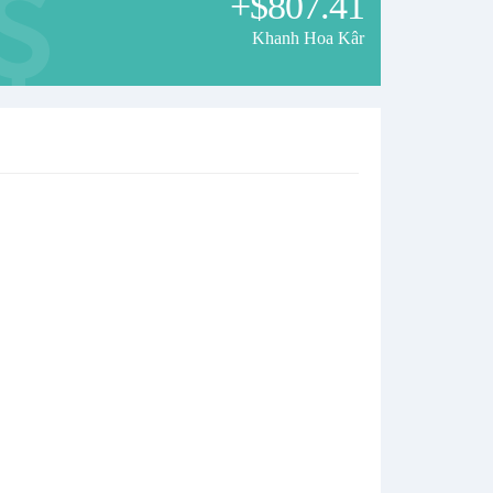
+$807.41
Khanh Hoa Kâr