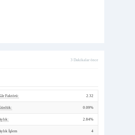
3 Dakikalar önce
Kâr Faktörü:
2.32
Günlük:
0.09%
Aylık:
2.84%
Aylık İşlem
4