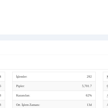
4
İşlemler:
292
6
Pipler:
5,701.7
8
Kazanılan:
62%
3
Ort. İşlem Zamanı:
13d