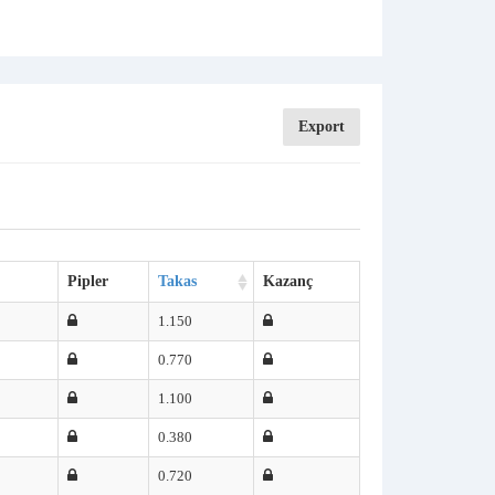
Export
Pipler
Takas
Kazanç
1.150
0.770
1.100
0.380
0.720