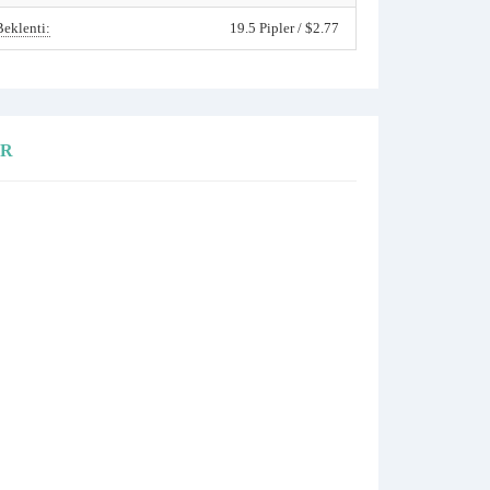
Beklenti:
19.5 Pipler / $2.77
ER