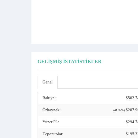
GELIŞMIŞ İSTATISTIKLER
Genel
Bakiye:
$502.7
Özkaynak:
$207.9
(41.37%)
Yüzer PL:
-$294.7
Depozitolar:
$195.3