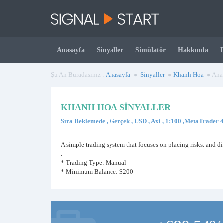
Anasayfa
Sinyaller
Simülatör
Hakkında
Şu An Buradasınız :
Anasayfa
Sinyaller
Khanh Hoa
Anal
KHANH HOA SINYALLER
Sıra Beklemede
, Gerçek , USD , Axi , 1:100 ,MetaTrader
A simple trading system that focuses on placing risks. and 
.
* Trading Type: Manual
* Minimum Balance: $200