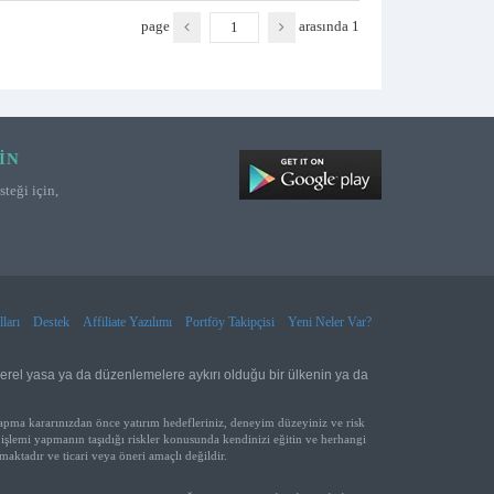
page
arasında
1
IN
teği için,
ları
Destek
Affiliate Yazılımı
Portföy Takipçisi
Yeni Neler Var?
yerel yasa ya da düzenlemelere aykırı olduğu bir ülkenin ya da
yapma kararınızdan önce yatırım hedefleriniz, deneyim düzeyiniz ve risk
işlemi yapmanın taşıdığı riskler konusunda kendinizi eğitin ve herhangi
aktadır ve ticari veya öneri amaçlı değildir.