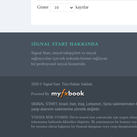
Göster
kayıtlar
SIGNAL START HAKKINDA
Signal Start, sinyal takipçileri ve sinyal
sağlayıcıları için tek noktada hizmet sağlayan
bir profesyonel sinyal hizmetidir.
2026 © Signal Start. Tüm Hakları Saklıdır.
Powered By
SIGNAL START, Israel, Iran, Iraq, Lebanon, Syria sakinlerinden b
yargı alanının sakinlerine yönelik değildir.
YÜKSEK RİSK UYARISI: Döviz ticareti tüm yatırımcılar için uygun olmayabil
toleransınız hakkında dikkatlice düşünün. İlk yatırımınızın bir kısmını v
bir sorunuz olursa bağımsız bir finansal danışman veya vergi danışmanından 