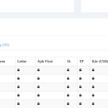
ş (295)
yon
Lotlar
Açık Fiyat
SL
TP
Kâr (USD)