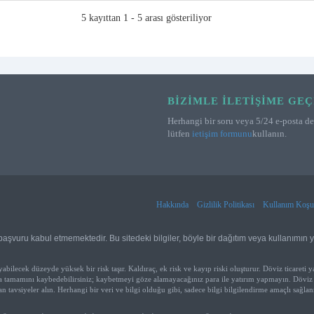
5 kayıttan 1 - 5 arası gösteriliyor
BIZIMLE İLETIŞIME GEÇ
Herhangi bir soru veya 5/24 e-posta des
lütfen
ietişim formunu
kullanın.
Hakkında
Gizlilik Politikası
Kullanım Koşul
aşvuru kabul etmemektedir. Bu sitedeki bilgiler, böyle bir dağıtım veya kullanımın 
ecek düzeyde yüksek bir risk taşır. Kaldıraç, ek risk ve kayıp riski oluşturur. Döviz ticareti 
eya tamamını kaybedebilirsiniz; kaybetmeyi göze alamayacağınız para ile yatırım yapmayın. Döviz 
tavsiyeler alın. Herhangi bir veri ve bilgi olduğu gibi, sadece bilgi bilgilendirme amaçlı sağlanm