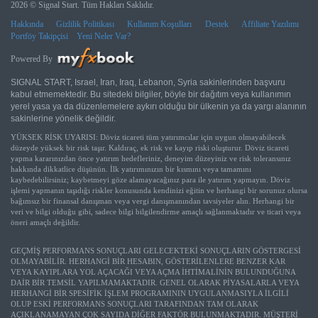
2026 © Signal Start. Tüm Hakları Saklıdır.
Hakkında
Gizlilik Politikası
Kullanım Koşulları
Destek
Affiliate Yazılımı
Portföy Takipçisi
Yeni Neler Var?
Powered By
SIGNAL START, Israel, Iran, Iraq, Lebanon, Syria sakinlerinden başvuru
kabul etmemektedir. Bu sitedeki bilgiler, böyle bir dağıtım veya kullanımın
yerel yasa ya da düzenlemelere aykırı olduğu bir ülkenin ya da yargı alanının
sakinlerine yönelik değildir.
YÜKSEK RİSK UYARISI: Döviz ticareti tüm yatırımcılar için uygun olmayabilecek
düzeyde yüksek bir risk taşır. Kaldıraç, ek risk ve kayıp riski oluşturur. Döviz ticareti
yapma kararınızdan önce yatırım hedefleriniz, deneyim düzeyiniz ve risk toleransınız
hakkında dikkatlice düşünün. İlk yatırımınızın bir kısmını veya tamamını
kaybedebilirsiniz; kaybetmeyi göze alamayacağınız para ile yatırım yapmayın. Döviz
işlemi yapmanın taşıdığı riskler konusunda kendinizi eğitin ve herhangi bir sorunuz olursa
bağımsız bir finansal danışman veya vergi danışmanından tavsiyeler alın. Herhangi bir
veri ve bilgi olduğu gibi, sadece bilgi bilgilendirme amaçlı sağlanmaktadır ve ticari veya
öneri amaçlı değildir.
GEÇMİŞ PERFORMANS SONUÇLARI GELECEKTEKİ SONUÇLARIN GÖSTERGESİ
OLMAYABİLİR. HERHANGİ BİR HESABIN, GÖSTERİLENLERE BENZER KAR
VEYA KAYIPLARA YOL AÇACAĞI VEYA AÇMA İHTİMALİNİN BULUNDUĞUNA
DAİR BİR TEMSİL YAPILMAMAKTADIR. GENEL OLARAK PİYASALARLA VEYA
HERHANGİ BİR SPESİFİK İŞLEM PROGRAMININ UYGULANMASIYLA İLGİLİ
OLUP ESKİ PERFORMANS SONUÇLARI TARAFINDAN TAM OLARAK
AÇIKLANAMAYAN ÇOK SAYIDA DİĞER FAKTÖR BULUNMAKTADIR. MÜŞTERİ