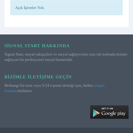
Açık İşlemler Yok.
SIGNAL START HAKKINDA
Signal Start, sinyal takipçileri ve sinyal sağlayıcıları için tek noktada hizmet
sağlayan bir profesyonel sinyal hizmetidir.
BIZIMLE İLETIŞIME GEÇIN
Herhangi bir soru veya 5/24 e-posta desteği için, lütfen
ietişim
formunu
kullanın.