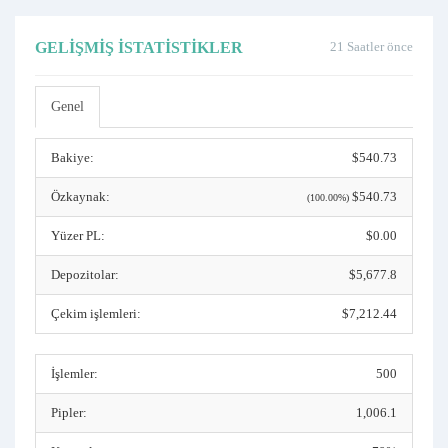
GELIŞMIŞ İSTATISTIKLER
21 Saatler önce
Genel
Bakiye:
$540.73
Özkaynak:
$540.73
(100.00%)
Yüzer PL:
$0.00
Depozitolar:
$5,677.8
Çekim işlemleri:
$7,212.44
İşlemler:
500
Pipler:
1,006.1