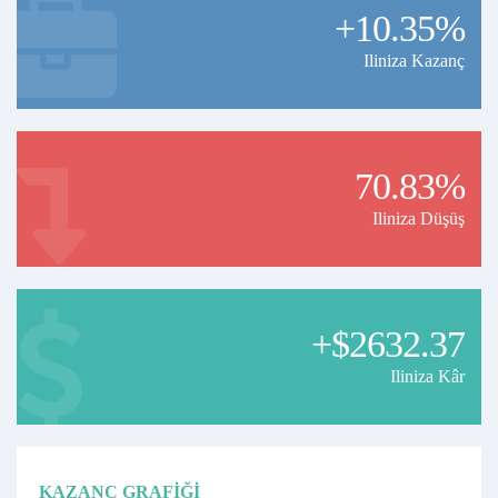
+10.35%
Iliniza Kazanç
70.83%
Iliniza Düşüş
+$2632.37
Iliniza Kâr
KAZANÇ GRAFIĞI