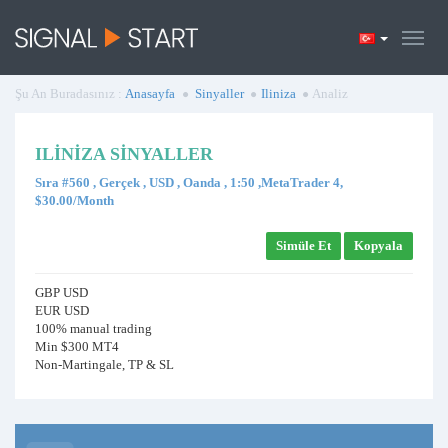
Şu An Buradasınız :
Anasayfa
Sinyaller
Iliniza
Analiz
ILINIZA SINYALLER
Sıra #560 , Gerçek , USD , Oanda , 1:50 ,MetaTrader 4,
$30.00/Month
Simüle Et
Kopyala
GBP USD
EUR USD
100% manual trading
Min $300 MT4
Non-Martingale, TP & SL