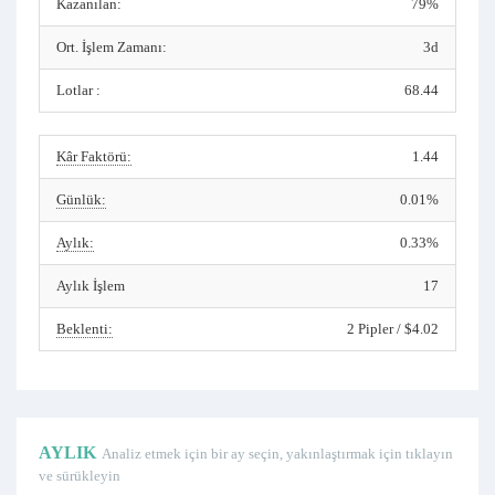
Kazanılan:
79%
Ort. İşlem Zamanı:
3d
Lotlar :
68.44
Kâr Faktörü:
1.44
Günlük:
0.01%
Aylık:
0.33%
Aylık İşlem
17
Beklenti:
2 Pipler / $4.02
AYLIK
Analiz etmek için bir ay seçin, yakınlaştırmak için tıklayın
ve sürükleyin