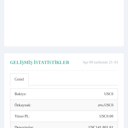
GELIŞMIŞ İSTATISTIKLER
Apr 09 tarihinde 21:43
Genel
Bakiye:
USC0
Özkaynak:
USC0
(0%)
Yüzer PL:
USC0.00
Depozitolar:
USC141,801.61