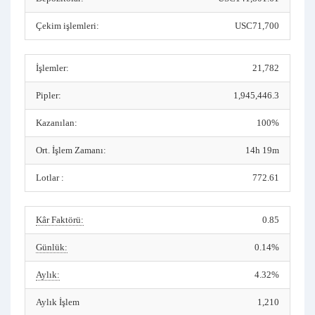
Çekim işlemleri:
USC71,700
İşlemler:
21,782
Pipler:
1,945,446.3
Kazanılan:
100%
Ort. İşlem Zamanı:
14h 19m
Lotlar :
772.61
Kâr Faktörü:
0.85
Günlük:
0.14%
Aylık:
4.32%
Aylık İşlem
1,210