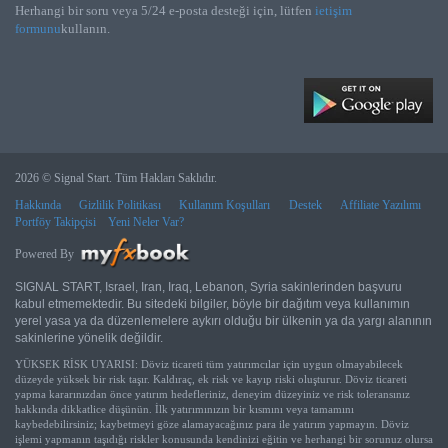
Herhangi bir soru veya 5/24 e-posta desteği için, lütfen
ietişim
formunu
kullanın.
2026 © Signal Start. Tüm Hakları Saklıdır.
Hakkında
Gizlilik Politikası
Kullanım Koşulları
Destek
Affiliate Yazılımı
Portföy Takipçisi
Yeni Neler Var?
Powered By
SIGNAL START, Israel, Iran, Iraq, Lebanon, Syria sakinlerinden başvuru
kabul etmemektedir. Bu sitedeki bilgiler, böyle bir dağıtım veya kullanımın
yerel yasa ya da düzenlemelere aykırı olduğu bir ülkenin ya da yargı alanının
sakinlerine yönelik değildir.
YÜKSEK RİSK UYARISI: Döviz ticareti tüm yatırımcılar için uygun olmayabilecek
düzeyde yüksek bir risk taşır. Kaldıraç, ek risk ve kayıp riski oluşturur. Döviz ticareti
yapma kararınızdan önce yatırım hedefleriniz, deneyim düzeyiniz ve risk toleransınız
hakkında dikkatlice düşünün. İlk yatırımınızın bir kısmını veya tamamını
kaybedebilirsiniz; kaybetmeyi göze alamayacağınız para ile yatırım yapmayın. Döviz
işlemi yapmanın taşıdığı riskler konusunda kendinizi eğitin ve herhangi bir sorunuz olursa