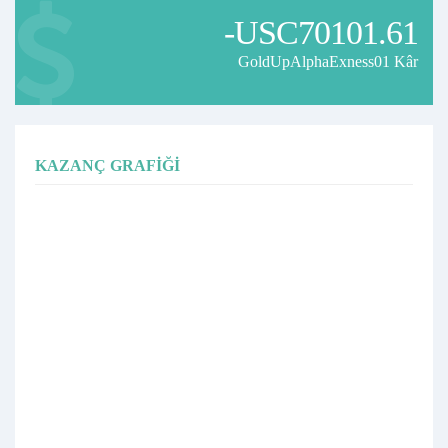
-USC70101.61
GoldUpAlphaExness01 Kâr
KAZANÇ GRAFIĞI