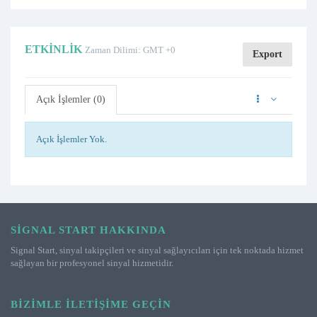
ETKINLIK
Zaman Dilimi: GMT +0
Export
Açık İşlemler (0)
Açık İşlemler Yok.
SIGNAL START HAKKINDA
Signal Start, sinyal takipçileri ve sinyal sağlayıcıları için tek noktada hizmet
sağlayan bir profesyonel sinyal hizmetidir.
BIZIMLE İLETIŞIME GEÇIN