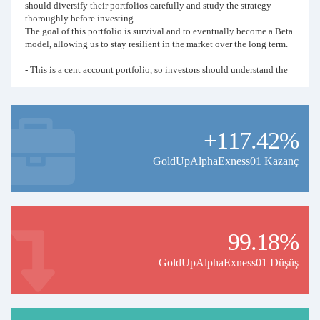
should diversify their portfolios carefully and study the strategy
thoroughly before investing.
The goal of this portfolio is survival and to eventually become a Beta
model, allowing us to stay resilient in the market over the long term.
- This is a cent account portfolio, so investors should understand the
contract size and ensure it aligns with the broker I use.
The recommended investment amount should be equal to or greater
than mine to help reduce risk.
+117.42%
- The $39 price is a promotional offer for the first year, and I plan to
increase it in the future. I also intend to develop more strategies to
give investors more options going forward.
GoldUpAlphaExness01 Kazanç
99.18%
GoldUpAlphaExness01 Düşüş