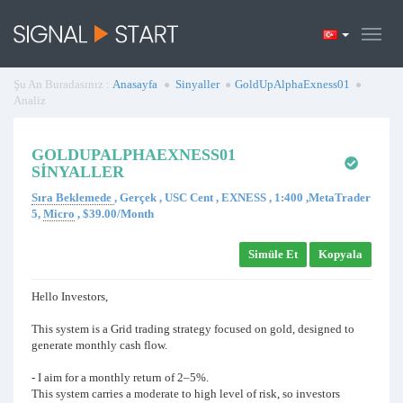
Şu An Buradasınız :
Anasayfa
Sinyaller
GoldUpAlphaExness01
Analiz
GOLDUPALPHAEXNESS01
SINYALLER
Sıra Beklemede
, Gerçek , USC Cent , EXNESS , 1:400 ,MetaTrader
5,
Micro
, $39.00/Month
Simüle Et
Kopyala
Hello Investors,
This system is a Grid trading strategy focused on gold, designed to
generate monthly cash flow.
- I aim for a monthly return of 2–5%.
This system carries a moderate to high level of risk, so investors