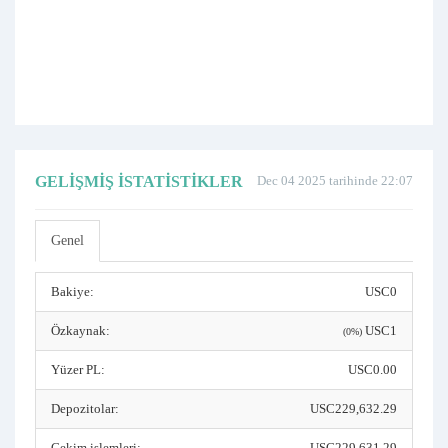
GELIŞMIŞ İSTATISTIKLER
Dec 04 2025 tarihinde 22:07
Genel
Bakiye:
USC0
Özkaynak:
USC1
(0%)
Yüzer PL:
USC0.00
Depozitolar:
USC229,632.29
Çekim işlemleri:
USC229,631.29