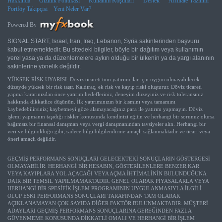
Hakkında
Gizlilik Politikası
Kullanım Koşulları
Destek
Affiliate Yazılımı
Portföy Takipçisi
Yeni Neler Var?
Powered By
SIGNAL START, Israel, Iran, Iraq, Lebanon, Syria sakinlerinden başvuru
kabul etmemektedir. Bu sitedeki bilgiler, böyle bir dağıtım veya kullanımın
yerel yasa ya da düzenlemelere aykırı olduğu bir ülkenin ya da yargı alanının
sakinlerine yönelik değildir.
YÜKSEK RİSK UYARISI: Döviz ticareti tüm yatırımcılar için uygun olmayabilecek
düzeyde yüksek bir risk taşır. Kaldıraç, ek risk ve kayıp riski oluşturur. Döviz ticareti
yapma kararınızdan önce yatırım hedefleriniz, deneyim düzeyiniz ve risk toleransınız
hakkında dikkatlice düşünün. İlk yatırımınızın bir kısmını veya tamamını
kaybedebilirsiniz; kaybetmeyi göze alamayacağınız para ile yatırım yapmayın. Döviz
işlemi yapmanın taşıdığı riskler konusunda kendinizi eğitin ve herhangi bir sorunuz olursa
bağımsız bir finansal danışman veya vergi danışmanından tavsiyeler alın. Herhangi bir
veri ve bilgi olduğu gibi, sadece bilgi bilgilendirme amaçlı sağlanmaktadır ve ticari veya
öneri amaçlı değildir.
GEÇMİŞ PERFORMANS SONUÇLARI GELECEKTEKİ SONUÇLARIN GÖSTERGESİ
OLMAYABİLİR. HERHANGİ BİR HESABIN, GÖSTERİLENLERE BENZER KAR
VEYA KAYIPLARA YOL AÇACAĞI VEYA AÇMA İHTİMALİNİN BULUNDUĞUNA
DAİR BİR TEMSİL YAPILMAMAKTADIR. GENEL OLARAK PİYASALARLA VEYA
HERHANGİ BİR SPESİFİK İŞLEM PROGRAMININ UYGULANMASIYLA İLGİLİ
OLUP ESKİ PERFORMANS SONUÇLARI TARAFINDAN TAM OLARAK
AÇIKLANAMAYAN ÇOK SAYIDA DİĞER FAKTÖR BULUNMAKTADIR. MÜŞTERİ
ADAYLARI GEÇMİŞ PERFORMANS SONUÇLARINA GEREĞİNDEN FAZLA
GÜVENMEME KONUSUNDA DİKKATLİ OMALI VE HERHANGİ BİR İŞLEM