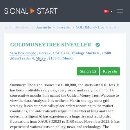
Şu An Buradasınız :
Anasayfa
Sinyaller
GOLDMoneyTree
Analiz
GOLDMONEYTREE SINYALLER
Sıra Beklemede
, Gerçek , USC Cent , Vantage Markets , 1:500
,MetaTrader 4,
Micro
, $100.00/Month
Simüle Et
Kopyala
Summary: The signal source uses 100,000, and starts with 0.01 lots. It
has been profitable every day, every week, and every month for 14
consecutive months. It is named the Golden Money Tree. Welcome to
view the data. Analysis: It is neither a Martin strategy nor a grid
strategy. It can automatically place orders according to the market
conditions, and automatically adjust the number of long and short
orders. Intelligent AI has experienced a large rise and rapid order
fluctuations from XAUUSD2023 to 3169 since November 2023. It has
experienced various tests on policy, news, and technology. The