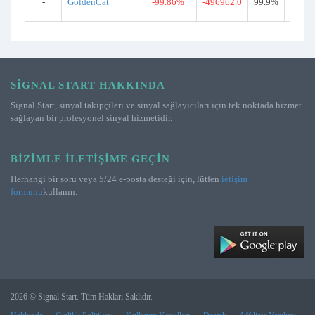
-
GoldenCat
-99.86%
-496962.0
99.9%
9907
SIGNAL START HAKKINDA
Signal Start, sinyal takipçileri ve sinyal sağlayıcıları için tek noktada hizmet
sağlayan bir profesyonel sinyal hizmetidir.
BIZIMLE İLETIŞIME GEÇIN
Herhangi bir soru veya 5/24 e-posta desteği için, lütfen
ietişim
formunu
kullanın.
2026 © Signal Start. Tüm Hakları Saklıdır.