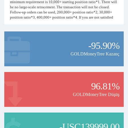
minimum requirement is 10,000+ starting position ratio*1. There will
be no large-scale retracement. The transaction will not be closed.
Follow-up orders can be used, 200,000+ position ratio*2, 30,000+
position ratio*3, 400,000+ position ratio*4. If you are not satisfied
with the maximum retracement you see, you can increase the
principal investment to make the retracement smaller. For details,
check the transaction data...
-95.90%
Very suitable for conservative investors to follow orders
GOLDMoneyTree Kazanç
96.81%
GOLDMoneyTree Düşüş
-USC139999.00