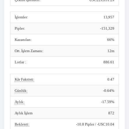
İşlemler:
13,957
Pipler:
-151,329
Kazanılan:
66%
Ort. İşlem Zamanı:
12m
Lotlar :
886.61
Kâr Faktörü:
0.47
Günlük:
-0.64%
Aylık:
-17.59%
Aylık İşlem
872
Beklenti:
-10.8 Pipler / -USC10.04