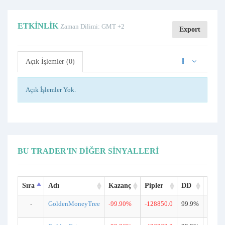
ETKINLIK
Zaman Dilimi: GMT +2
Export
Açık İşlemler (0)
Açık İşlemler Yok.
BU TRADER'IN DIĞER SINYALLERI
Sıra
Adı
Kazanç
Pipler
DD
İşlem
-
GoldenMoneyTree
-99.90%
-128850.0
99.9%
4053