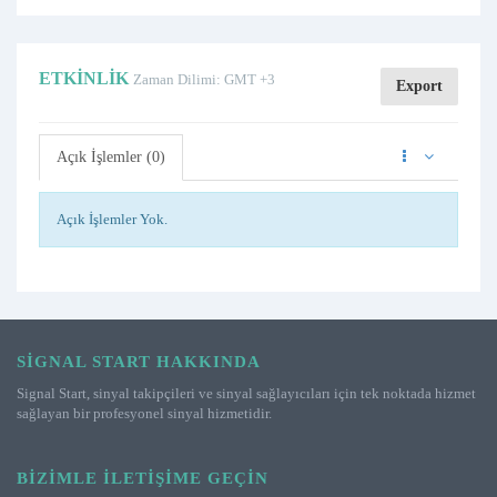
ETKINLIK
Zaman Dilimi: GMT +3
Export
Açık İşlemler (0)
Açık İşlemler Yok.
SIGNAL START HAKKINDA
Signal Start, sinyal takipçileri ve sinyal sağlayıcıları için tek noktada hizmet
sağlayan bir profesyonel sinyal hizmetidir.
BIZIMLE İLETIŞIME GEÇIN