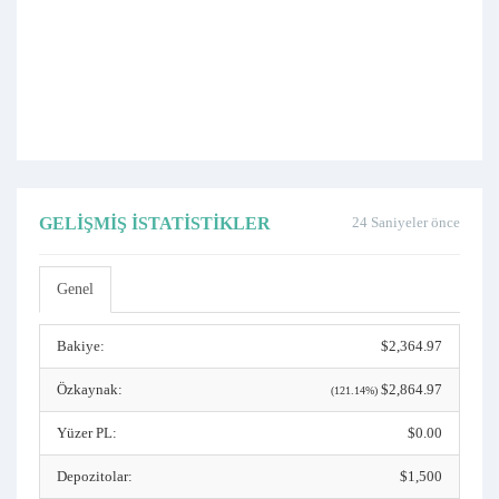
GELIŞMIŞ İSTATISTIKLER
24 Saniyeler önce
Genel
Bakiye:
$2,364.97
Özkaynak:
$2,864.97
(121.14%)
Yüzer PL:
$0.00
Depozitolar:
$1,500