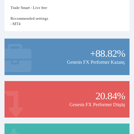
Trade Smart - Live free
Recommended settings
- MT4
- ECN account
- Leverage 1:500
Since its launch two years ago, the system has generated consistent
+88.82%
profits.
Genesis FX Performer Kazanç
20.84%
Genesis FX Performer Düşüş