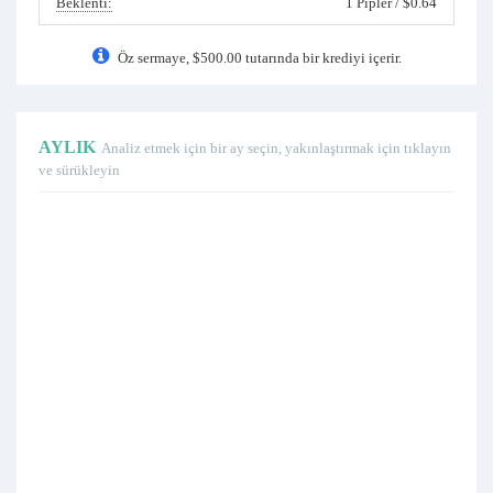
Beklenti:
1 Pipler / $0.64
Öz sermaye, $500.00 tutarında bir krediyi içerir.
AYLIK
Analiz etmek için bir ay seçin, yakınlaştırmak için tıklayın
ve sürükleyin