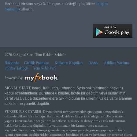
Herhangi bir soru veya 5/24 e-posta desteği için, lütfen
ietişim
formunu
kullanın.
2026 © Signal Start. Tüm Hakları Saklıdır.
Hakkında
Gizlilik Politikası
Kullanım Koşulları
Destek
Affiliate Yazılımı
Portföy Takipçisi
Yeni Neler Var?
Powered By
SIGNAL START, Israel, Iran, Iraq, Lebanon, Syria sakinlerinden başvuru
kabul etmemektedir. Bu sitedeki bilgiler, böyle bir dağıtım veya kullanımın
yerel yasa ya da düzenlemelere aykırı olduğu bir ülkenin ya da yargı alanının
sakinlerine yönelik değildir.
YÜKSEK RİSK UYARISI: Döviz ticareti tüm yatırımcılar için uygun olmayabilecek
düzeyde yüksek bir risk taşır. Kaldıraç, ek risk ve kayıp riski oluşturur. Döviz ticareti
yapma kararınızdan önce yatırım hedefleriniz, deneyim düzeyiniz ve risk toleransınız
hakkında dikkatlice düşünün. İlk yatırımınızın bir kısmını veya tamamını
kaybedebilirsiniz; kaybetmeyi göze alamayacağınız para ile yatırım yapmayın. Döviz
işlemi yapmanın taşıdığı riskler konusunda kendinizi eğitin ve herhangi bir sorunuz olursa