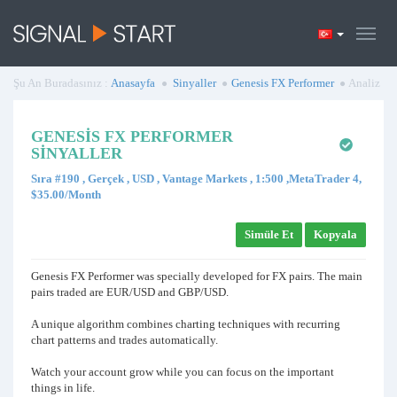
Şu An Buradasınız :
Anasayfa
Sinyaller
Genesis FX Performer
Analiz
GENESIS FX PERFORMER
SINYALLER
Sıra #190 , Gerçek , USD , Vantage Markets , 1:500 ,MetaTrader 4,
$35.00/Month
Simüle Et
Kopyala
Genesis FX Performer was specially developed for FX pairs. The main
pairs traded are EUR/USD and GBP/USD.
A unique algorithm combines charting techniques with recurring
chart patterns and trades automatically.
Watch your account grow while you can focus on the important
things in life.