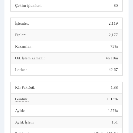
Çekim işlemleri:
$0
İşlemler:
2,119
Pipler:
2,177
Kazanılan:
72%
Ort. İşlem Zamanı:
4h 10m
Lotlar :
42.67
Kâr Faktörü:
1.88
Günlük:
0.15%
Aylık:
4.57%
Aylık İşlem
151