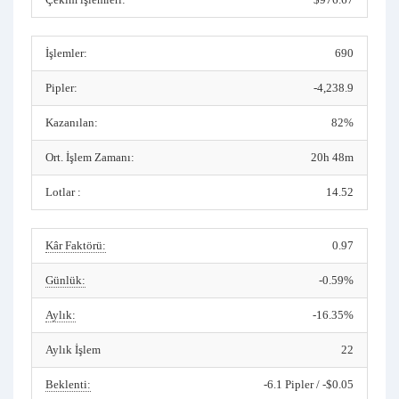
İşlemler:
690
Pipler:
-4,238.9
Kazanılan:
82%
Ort. İşlem Zamanı:
20h 48m
Lotlar :
14.52
Kâr Faktörü:
0.97
Günlük:
-0.59%
Aylık:
-16.35%
Aylık İşlem
22
Beklenti:
-6.1 Pipler / -$0.05