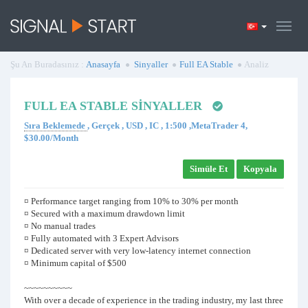
Şu An Buradasınız :
Anasayfa
Sinyaller
Full EA Stable
Analiz
FULL EA STABLE SINYALLER
Sıra Beklemede
, Gerçek , USD , IC , 1:500 ,MetaTrader 4,
$30.00/Month
Simüle Et
Kopyala
¤ Performance target ranging from 10% to 30% per month
¤ Secured with a maximum drawdown limit
¤ No manual trades
¤ Fully automated with 3 Expert Advisors
¤ Dedicated server with very low-latency internet connection
¤ Minimum capital of $500
~~~~~~~~~~
With over a decade of experience in the trading industry, my last three