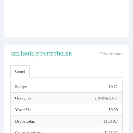
GELIŞMIŞ İSTATISTIKLER
7 Saatler önce
Genel
Bakiye:
$0.71
Özkaynak:
$0.71
(100.00%)
Yüzer PL:
$0.00
Depozitolar:
$1,010.7
Çekim işlemleri:
$976.67