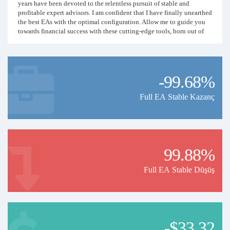
years have been devoted to the relentless pursuit of stable and
profitable expert advisors. I am confident that I have finally unearthed
the best EAs with the optimal configuration. Allow me to guide you
towards financial success with these cutting-edge tools, born out of
years of research and in-depth expertise.
Discover the power of my trading strategy, meticulously crafted
around 3 rigorously selected and tested Expert Advisors.
-99.68%
Performance ranges between 10% and 30% per month.
To ensure cautious management, I've implemented a system to
maintain a maximum drawdown.
Full EA Stable Kazanç
This fully automated strategy eliminates any risks associated with
manual decisions.
Hosted on a low-latency dedicated server, my system is constantly
connected to my broker, ensuring optimal trade execution at the right
moment.
99.88%
I highly recommend using the broker "IC Markets" with a minimum
capital of $500.
Full EA Stable Düşüş
Join me to benefit from this approach and maximize your gains in the
financial market :-)
~~~~~~~~~~
-$33.32