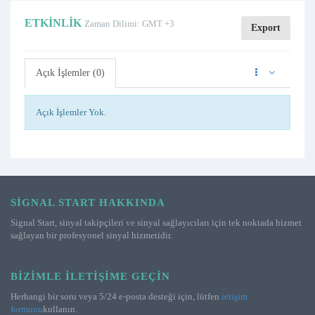
ETKINLIK
Zaman Dilimi: GMT +3
Export
Açık İşlemler (0)
Açık İşlemler Yok.
SIGNAL START HAKKINDA
Signal Start, sinyal takipçileri ve sinyal sağlayıcıları için tek noktada hizmet
sağlayan bir profesyonel sinyal hizmetidir.
BIZIMLE İLETIŞIME GEÇIN
Herhangi bir soru veya 5/24 e-posta desteği için, lütfen
ietişim
formunu
kullanın.