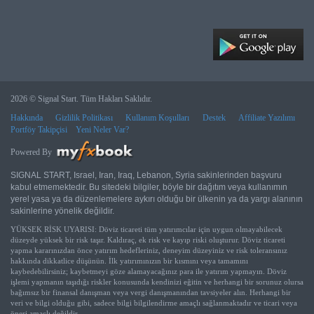
2026 © Signal Start. Tüm Hakları Saklıdır.
Hakkında
Gizlilik Politikası
Kullanım Koşulları
Destek
Affiliate Yazılımı
Portföy Takipçisi
Yeni Neler Var?
Powered By
SIGNAL START, Israel, Iran, Iraq, Lebanon, Syria sakinlerinden başvuru
kabul etmemektedir. Bu sitedeki bilgiler, böyle bir dağıtım veya kullanımın
yerel yasa ya da düzenlemelere aykırı olduğu bir ülkenin ya da yargı alanının
sakinlerine yönelik değildir.
YÜKSEK RİSK UYARISI: Döviz ticareti tüm yatırımcılar için uygun olmayabilecek
düzeyde yüksek bir risk taşır. Kaldıraç, ek risk ve kayıp riski oluşturur. Döviz ticareti
yapma kararınızdan önce yatırım hedefleriniz, deneyim düzeyiniz ve risk toleransınız
hakkında dikkatlice düşünün. İlk yatırımınızın bir kısmını veya tamamını
kaybedebilirsiniz; kaybetmeyi göze alamayacağınız para ile yatırım yapmayın. Döviz
işlemi yapmanın taşıdığı riskler konusunda kendinizi eğitin ve herhangi bir sorunuz olursa
bağımsız bir finansal danışman veya vergi danışmanından tavsiyeler alın. Herhangi bir
veri ve bilgi olduğu gibi, sadece bilgi bilgilendirme amaçlı sağlanmaktadır ve ticari veya
öneri amaçlı değildir.